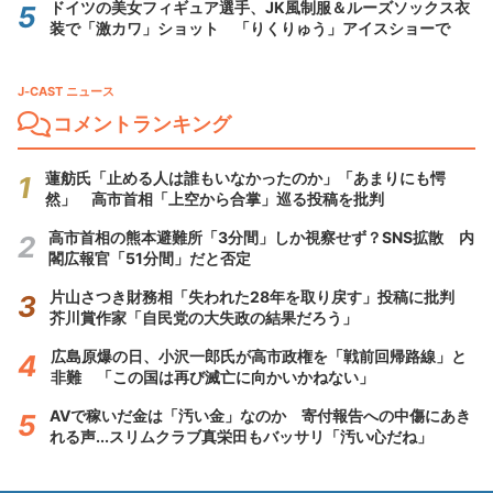
ドイツの美女フィギュア選手、JK風制服＆ルーズソックス衣
装で「激カワ」ショット 「りくりゅう」アイスショーで
J-CAST ニュース
コメントランキング
蓮舫氏「止める人は誰もいなかったのか」「あまりにも愕
然」 高市首相「上空から合掌」巡る投稿を批判
高市首相の熊本避難所「3分間」しか視察せず？SNS拡散 内
閣広報官「51分間」だと否定
片山さつき財務相「失われた28年を取り戻す」投稿に批判
芥川賞作家「自民党の大失政の結果だろう」
広島原爆の日、小沢一郎氏が高市政権を「戦前回帰路線」と
非難 「この国は再び滅亡に向かいかねない」
AVで稼いだ金は「汚い金」なのか 寄付報告への中傷にあき
れる声...スリムクラブ真栄田もバッサリ「汚い心だね」