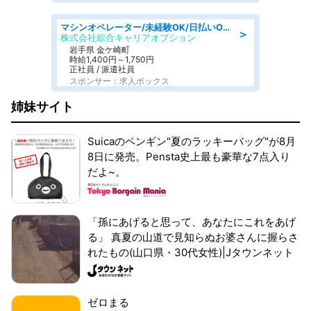
マシンオペレーター/未経験OK/日払いOK/寮完備/交替制/20・30・40代活躍中
＞
株式会社綜合キャリアオプション
岩手県 金ケ崎町
時給1,400円～1,750円
正社員 / 派遣社員
スポンサー：求人ボックス
姉妹サイト
Suicaのペンギン"夏のラッキーバッグ"が8月
8日に発売。Pensta史上最も豪華な7点入り
だよ~。
「孫にあげると思って、あなたにこれをあげ
る」 真夏の山道で見知らぬお婆さんに握らさ
れたもの(山口県・30代女性)|Jタウンネット
ゼロまる