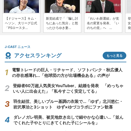
【ドジャース】キム・
新党結成で「「騙し討
「れいわ新選組」が党
登
ヘソン、大リーグ公式
ちにあった気分」と怒
名の変更を発表、「い
女
「PSロースタ...
ったひろゆき妻...
のちの党」へ ...
発
J-CAST ニュース
アクセスランキング
もっと見る
電撃トレードの巨人・リチャード、ソフトバンク・秋広優人
の存在感薄れ...「他球団の方が出場機会ある」の声が
登録者60万超人気美女YouTuber、結婚を発表 「めっちゃ
いい人に出会えた」「私今すごく安定してる」
羽生結弦、美しいブルー基調の衣装で...「ゆず」北川悠仁・
岩沢厚治と3ショット ゆず×ゆづコラボにファン歓喜
ダレノガレ明美、被災地炊き出しで細やかな心遣い...「並ん
でくれた子やとりにきてくれた子にシールを」