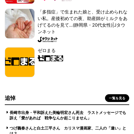
「多指症」で生まれた娘と、受け止められな
い私。産後初めての夜、助産師がミルクをあ
げてるのを見て...(静岡県・20代女性)|Jタウ
ンネット
ゼロまる
追悼
一覧を見る
長崎市出身・平和訴えた美輪明宏さん死去 ラストメッセージでも
訴え「愛があれば 戦争なんか起こりません」
つげ義春さんと白土三平さん カリスマ漫画家、二人の「違い」と
は？