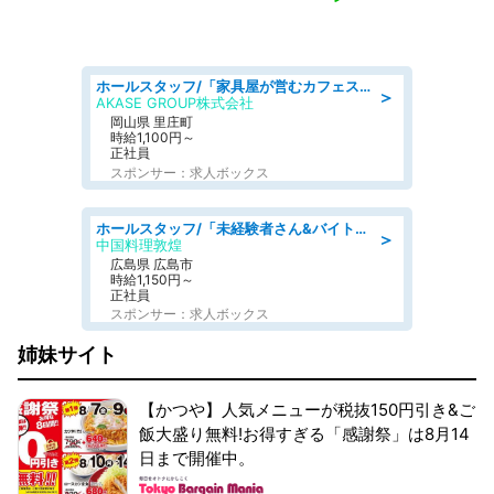
ホールスタッフ/「家具屋が営むカフェスタッフ!」週2日～OK!嬉しいまかない付き/岡山県/浅口郡里庄町
＞
AKASE GROUP株式会社
岡山県 里庄町
時給1,100円～
正社員
スポンサー：求人ボックス
ホールスタッフ/「未経験者さん&バイトデビューも大歓迎」残業ほぼなし×1日3時間〜勤務OK!フォロー体制も充実/広島県/広島市南区
＞
中国料理敦煌
広島県 広島市
時給1,150円～
正社員
スポンサー：求人ボックス
姉妹サイト
【かつや】人気メニューが税抜150円引き&ご
飯大盛り無料!お得すぎる「感謝祭」は8月14
日まで開催中。