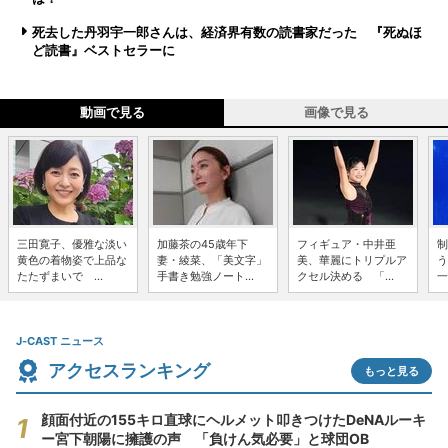
死去した丹羽宇一郎さんは、経済界有数の読書家だった 『死ぬほ
ど読書』ベストセラーに
動画で見る
画像で見る
三田寛子、優雅な淡い
加藤茶の45歳年下
フィギュア・中井亜
制
黄色の着物姿で上品な
妻・綾菜、「美文字」
美、華麗にトリプルア
う
たたずまいで ...
手書き勉強ノート...
クセル決める 「...
一
J-CAST ニュース
アクセスランキング
もっと見る
顔面付近の155キロ直球にヘルメット叩きつけたDeNAルーキ
ー宮下朝陽に擁護の声 「負けん気必要」と球団OB