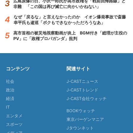
広島原爆の日、小沢一郎氏が高市政権を「戦前回帰路線」と
非難 「この国は再び滅亡に向かいかねない」
なぜ「戻るな」と言えなかったのか イオン爆発事故で斎藤
幸平氏も逡巡「ボクもできなかっただろうなあ」
高市首相の被災地視察動画が炎上 BGM付き「総理が主役の
PV」に「政権プロパガンダ」批判
コンテンツ
関連サイト
社会
J-CASTニュース
政治
J-CASTトレンド
経済
J-CAST会社ウォッチ
IT
BOOKウォッチ
エンタメ
東京バーゲンマニア
スポーツ
Jタウンネット
メディア