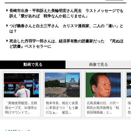
長崎市出身・平和訴えた美輪明宏さん死去 ラストメッセージでも
訴え「愛があれば 戦争なんか起こりません」
つげ義春さんと白土三平さん カリスマ漫画家、二人の「違い」と
は？
死去した丹羽宇一郎さんは、経済界有数の読書家だった 『死ぬほ
ど読書』ベストセラーに
動画で見る
画像で見る
「異物使用疑惑」元韓
熊本市長、相次ぐ余震
広島原爆の日、小沢一
張
国セーブ王、出場停止
に本音ぽつり「もう嫌
郎氏が高市政権を「戦
ォ
明けマウンドで...
だなぁ」 被災...
前回帰路線」と...
気