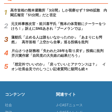
高市首相の熊本避難所「3分間」しか視察せず？SNS拡散 内
閣広報官「51分間」だと否定
元文科事務次官・前川喜平氏「熊本の体育館にクーラーをつ
けろ！」訴えにSNSあきれ「ブーメランでは」
蓮舫氏「止める人は誰もいなかったのか」「あまりにも愕
然」 高市首相「上空から合掌」巡る投稿を批判
片山さつき財務相「失われた28年を取り戻す」投稿に批判
芥川賞作家「自民党の大失政の結果だろう」
「想定外でいいのか」「戻っていいとアナウンスは？」 イ
オン社長会見でのしつこい記者質問に疑問も続々
コンテンツ
関連サイト
社会
J-CASTニュース