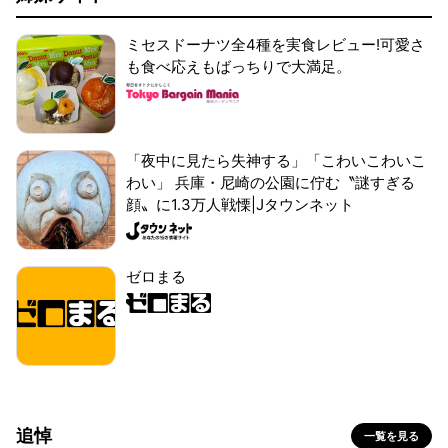
ミセスドーナツ全4種を実食レビュー!可愛さ
も食べ応えもばっちりで大満足。
「夜中に見たら失神する」「こわいこわいこ
わい」 兵庫・尼崎の公園に佇む〝謎すぎる
顔〟に1.3万人戦慄|Jタウンネット
ゼロまる
追悼
一覧を見る