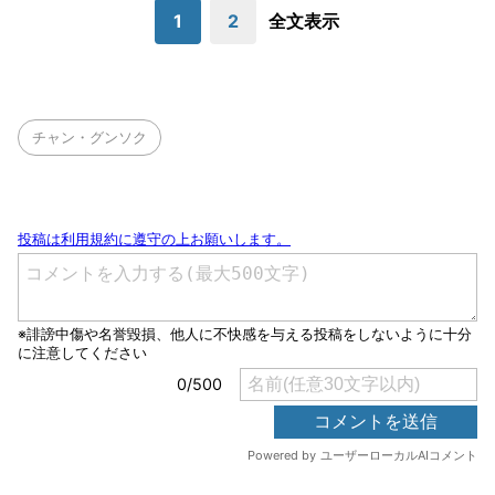
1
2
全文表示
チャン・グンソク