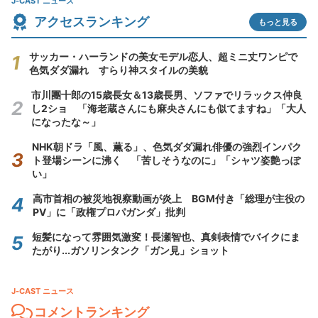
J-CAST ニュース
アクセスランキング
もっと見る
サッカー・ハーランドの美女モデル恋人、超ミニ丈ワンピで
色気ダダ漏れ すらり神スタイルの美貌
市川團十郎の15歳長女＆13歳長男、ソファでリラックス仲良
し2ショ 「海老蔵さんにも麻央さんにも似てますね」「大人
になったな～」
NHK朝ドラ「風、薫る」、色気ダダ漏れ俳優の強烈インパク
ト登場シーンに沸く 「苦しそうなのに」「シャツ姿艶っぽ
い」
高市首相の被災地視察動画が炎上 BGM付き「総理が主役の
PV」に「政権プロパガンダ」批判
短髪になって雰囲気激変！長瀬智也、真剣表情でバイクにま
たがり...ガソリンタンク「ガン見」ショット
J-CAST ニュース
コメントランキング