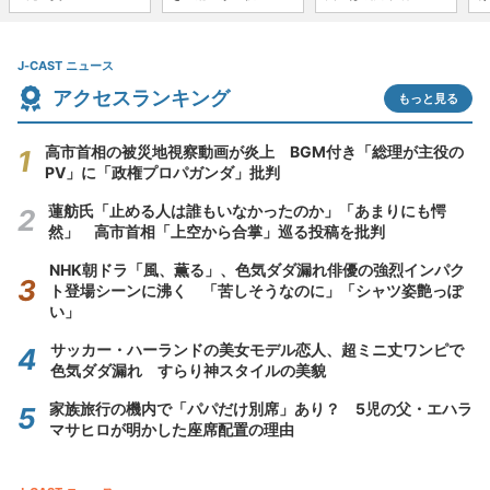
J-CAST ニュース
アクセスランキング
もっと見る
高市首相の被災地視察動画が炎上 BGM付き「総理が主役の
PV」に「政権プロパガンダ」批判
蓮舫氏「止める人は誰もいなかったのか」「あまりにも愕
然」 高市首相「上空から合掌」巡る投稿を批判
NHK朝ドラ「風、薫る」、色気ダダ漏れ俳優の強烈インパク
ト登場シーンに沸く 「苦しそうなのに」「シャツ姿艶っぽ
い」
サッカー・ハーランドの美女モデル恋人、超ミニ丈ワンピで
色気ダダ漏れ すらり神スタイルの美貌
家族旅行の機内で「パパだけ別席」あり？ 5児の父・エハラ
マサヒロが明かした座席配置の理由