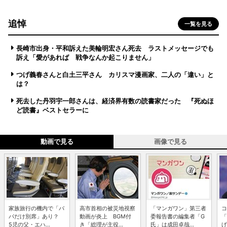
追悼
一覧を見る
長崎市出身・平和訴えた美輪明宏さん死去 ラストメッセージでも
訴え「愛があれば 戦争なんか起こりません」
つげ義春さんと白土三平さん カリスマ漫画家、二人の「違い」と
は？
死去した丹羽宇一郎さんは、経済界有数の読書家だった 『死ぬほ
ど読書』ベストセラーに
動画で見る
画像で見る
家族旅行の機内で「パ
高市首相の被災地視察
「マンガワン」第三者
コ
パだけ別席」あり？
動画が炎上 BGM付
委報告書の編集者「G
「
5児の父・エハ...
き「総理が主役...
氏」は成田卓哉...
げ