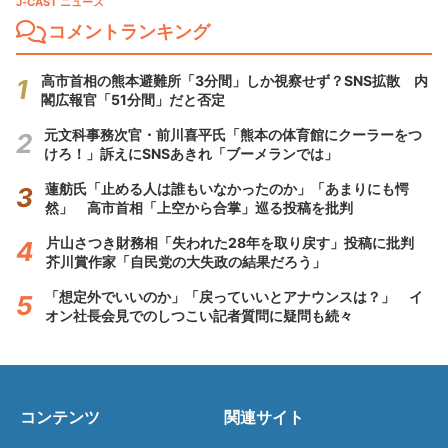
J-CAST ニュース
コメントランキング
高市首相の熊本避難所「3分間」しか視察せず？SNS拡散 内
閣広報官「51分間」だと否定
元文科事務次官・前川喜平氏「熊本の体育館にクーラーをつ
けろ！」訴えにSNSあきれ「ブーメランでは」
蓮舫氏「止める人は誰もいなかったのか」「あまりにも愕
然」 高市首相「上空から合掌」巡る投稿を批判
片山さつき財務相「失われた28年を取り戻す」投稿に批判
芥川賞作家「自民党の大失政の結果だろう」
「想定外でいいのか」「戻っていいとアナウンスは？」 イ
オン社長会見でのしつこい記者質問に疑問も続々
コンテンツ
関連サイト