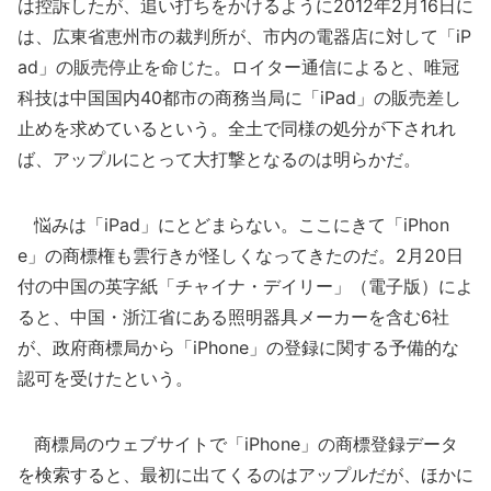
は控訴したが、追い打ちをかけるように2012年2月16日に
は、広東省恵州市の裁判所が、市内の電器店に対して「iP
ad」の販売停止を命じた。ロイター通信によると、唯冠
科技は中国国内40都市の商務当局に「iPad」の販売差し
止めを求めているという。全土で同様の処分が下されれ
ば、アップルにとって大打撃となるのは明らかだ。
悩みは「iPad」にとどまらない。ここにきて「iPhon
e」の商標権も雲行きが怪しくなってきたのだ。2月20日
付の中国の英字紙「チャイナ・デイリー」（電子版）によ
ると、中国・浙江省にある照明器具メーカーを含む6社
が、政府商標局から「iPhone」の登録に関する予備的な
認可を受けたという。
商標局のウェブサイトで「iPhone」の商標登録データ
を検索すると、最初に出てくるのはアップルだが、ほかに