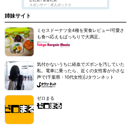
スポンサー：求人ボックス
姉妹サイト
ミセスドーナツ全4種を実食レビュー!可愛さ
も食べ応えもばっちりで大満足。
気付かないうちに経血でズボンを汚していた
私。電車に乗ったら、近くの女性客が小さな
声で(千葉県・10代女性)|Jタウンネット
ゼロまる