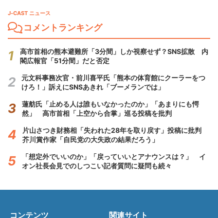
J-CAST ニュース
コメントランキング
高市首相の熊本避難所「3分間」しか視察せず？SNS拡散 内
閣広報官「51分間」だと否定
元文科事務次官・前川喜平氏「熊本の体育館にクーラーをつ
けろ！」訴えにSNSあきれ「ブーメランでは」
蓮舫氏「止める人は誰もいなかったのか」「あまりにも愕
然」 高市首相「上空から合掌」巡る投稿を批判
片山さつき財務相「失われた28年を取り戻す」投稿に批判
芥川賞作家「自民党の大失政の結果だろう」
「想定外でいいのか」「戻っていいとアナウンスは？」 イ
オン社長会見でのしつこい記者質問に疑問も続々
コンテンツ
関連サイト