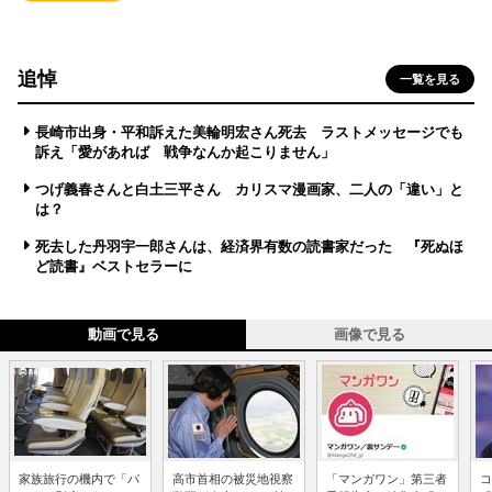
追悼
一覧を見る
長崎市出身・平和訴えた美輪明宏さん死去 ラストメッセージでも
訴え「愛があれば 戦争なんか起こりません」
つげ義春さんと白土三平さん カリスマ漫画家、二人の「違い」と
は？
死去した丹羽宇一郎さんは、経済界有数の読書家だった 『死ぬほ
ど読書』ベストセラーに
動画で見る
画像で見る
家族旅行の機内で「パ
高市首相の被災地視察
「マンガワン」第三者
コ