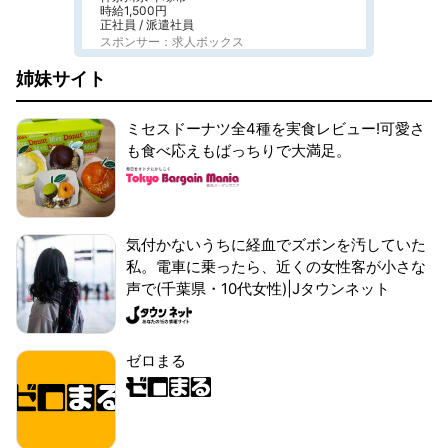
時給1,500円
正社員 / 派遣社員
スポンサー：求人ボックス
姉妹サイト
ミセスドーナツ全4種を実食レビュー!可愛さ
も食べ応えもばっちりで大満足。
気付かないうちに経血でズボンを汚していた
私。電車に乗ったら、近くの女性客が小さな
声で(千葉県・10代女性)|Jタウンネット
ゼロまる