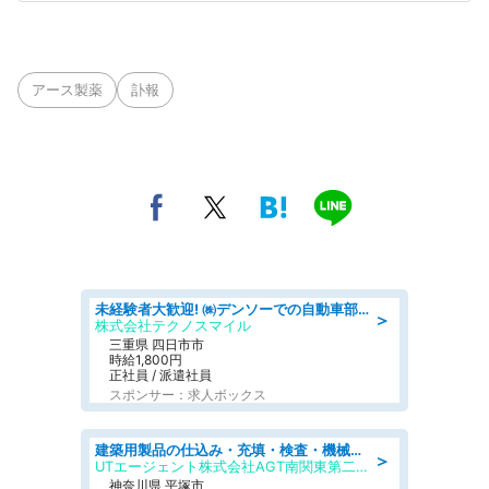
アース製薬
訃報
未経験者大歓迎! ㈱デンソーでの自動車部品の組立作業 denso aichi
＞
株式会社テクノスマイル
三重県 四日市市
時給1,800円
正社員 / 派遣社員
スポンサー：求人ボックス
建築用製品の仕込み・充填・検査・機械操作/寮完備/日払い/工場・製造
＞
UTエージェント株式会社AGT南関東第二CU
神奈川県 平塚市