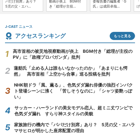
パだけ別席」あり？
動画が炎上 BGM付
委報告書の編集者「G
「
5児の父・エハ...
き「総理が主役...
氏」は成田卓哉...
げ
J-CAST ニュース
アクセスランキング
もっと見る
高市首相の被災地視察動画が炎上 BGM付き「総理が主役の
PV」に「政権プロパガンダ」批判
蓮舫氏「止める人は誰もいなかったのか」「あまりにも愕
然」 高市首相「上空から合掌」巡る投稿を批判
NHK朝ドラ「風、薫る」、色気ダダ漏れ俳優の強烈インパク
ト登場シーンに沸く 「苦しそうなのに」「シャツ姿艶っぽ
い」
サッカー・ハーランドの美女モデル恋人、超ミニ丈ワンピで
色気ダダ漏れ すらり神スタイルの美貌
家族旅行の機内で「パパだけ別席」あり？ 5児の父・エハラ
マサヒロが明かした座席配置の理由