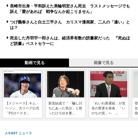
長崎市出身・平和訴えた美輪明宏さん死去 ラストメッセージでも
訴え「愛があれば 戦争なんか起こりません」
つげ義春さんと白土三平さん カリスマ漫画家、二人の「違い」と
は？
死去した丹羽宇一郎さんは、経済界有数の読書家だった 『死ぬほ
ど読書』ベストセラーに
動画で見る
画像で見る
【ドジャース】キム・
新党結成で「「騙し討
「れいわ新選組」が党
登
ヘソン、大リーグ公式
ちにあった気分」と怒
名の変更を発表、「い
女
「PSロースタ...
ったひろゆき妻...
のちの党」へ ...
発
J-CAST ニュース