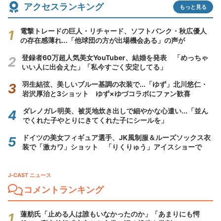
アクセスランキング
もっと見る
電撃トレードの巨人・リチャード、ソフトバンク・秋広優人
の存在感薄れ...「他球団の方が出場機会ある」の声が
登録者60万超人気美女YouTuber、結婚を発表 「めっちゃ
いい人に出会えた」「私今すごく安定してる」
羽生結弦、美しいブルー基調の衣装で...「ゆず」北川悠仁・
岩沢厚治と3ショット ゆず×ゆづコラボにファン歓喜
ダレノガレ明美、被災地炊き出しで細やかな心遣い...「並ん
でくれた子やとりにきてくれた子にシールを」
ドイツの美女フィギュア選手、JK風制服＆ルーズソックス衣
装で「激カワ」ショット 「りくりゅう」アイスショーで
J-CAST ニュース
コメントランキング
蓮舫氏「止める人は誰もいなかったのか」「あまりにも愕