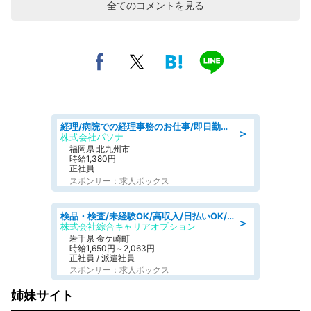
全てのコメントを見る
経理/病院での経理事務のお仕事/即日勤務可/車通勤可/経理/一般事務
＞
株式会社パソナ
福岡県 北九州市
時給1,380円
正社員
スポンサー：求人ボックス
検品・検査/未経験OK/高収入/日払いOK/交替制/20・30・40代活躍中
＞
株式会社綜合キャリアオプション
岩手県 金ケ崎町
時給1,650円～2,063円
正社員 / 派遣社員
スポンサー：求人ボックス
姉妹サイト