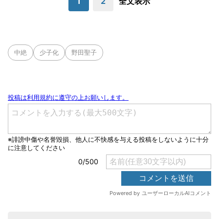
1
2
全文表示
中絶
少子化
野田聖子