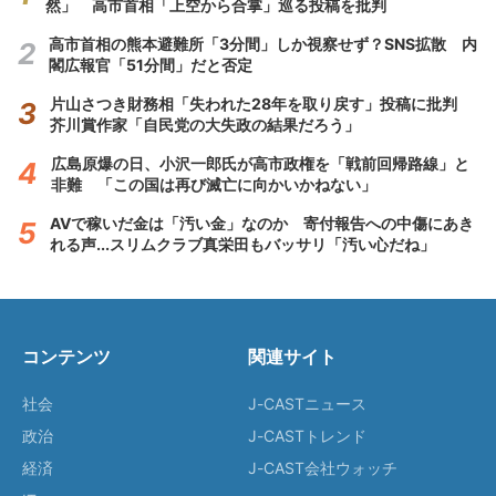
然」 高市首相「上空から合掌」巡る投稿を批判
高市首相の熊本避難所「3分間」しか視察せず？SNS拡散 内
閣広報官「51分間」だと否定
片山さつき財務相「失われた28年を取り戻す」投稿に批判
芥川賞作家「自民党の大失政の結果だろう」
広島原爆の日、小沢一郎氏が高市政権を「戦前回帰路線」と
非難 「この国は再び滅亡に向かいかねない」
AVで稼いだ金は「汚い金」なのか 寄付報告への中傷にあき
れる声...スリムクラブ真栄田もバッサリ「汚い心だね」
コンテンツ
関連サイト
社会
J-CASTニュース
政治
J-CASTトレンド
経済
J-CAST会社ウォッチ