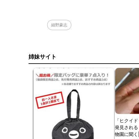
細野豪志
姉妹サイト
「ヒクイド
発見される 
物園に聞く