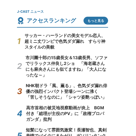
J-CAST ニュース
アクセスランキング
もっと見る
サッカー・ハーランドの美女モデル恋人、
超ミニ丈ワンピで色気ダダ漏れ すらり神
スタイルの美貌
市川團十郎の15歳長女＆13歳長男、ソファ
でリラックス仲良し2ショ 「海老蔵さん
にも麻央さんにも似てますね」「大人にな
ったな～」
NHK朝ドラ「風、薫る」、色気ダダ漏れ俳
優の強烈インパクト登場シーンに沸く
「苦しそうなのに」「シャツ姿艶っぽい」
高市首相の被災地視察動画が炎上 BGM
付き「総理が主役のPV」に「政権プロパ
ガンダ」批判
短髪になって雰囲気激変！長瀬智也、真剣
表情でバイクにまたがり...ガソリンタンク