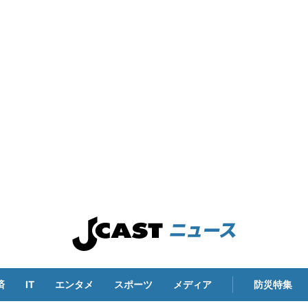
済
IT
エンタメ
スポーツ
メディア
防災特集