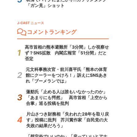
「ガン見」ショット
J-CAST ニュース
コメントランキング
高市首相の熊本避難所「3分間」しか視察せ
ず？SNS拡散 内閣広報官「51分間」だと
否定
元文科事務次官・前川喜平氏「熊本の体育
館にクーラーをつけろ！」訴えにSNSあき
れ「ブーメランでは」
蓮舫氏「止める人は誰もいなかったのか」
「あまりにも愕然」 高市首相「上空から
合掌」巡る投稿を批判
片山さつき財務相「失われた28年を取り戻
す」投稿に批判 芥川賞作家「自民党の大
失政の結果だろう」
「想定外でいいのか」「戻っていいとアナ