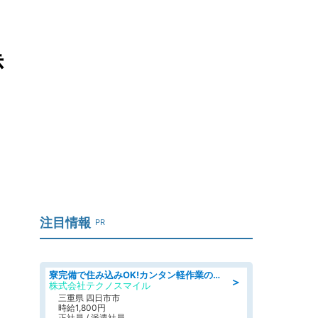
赤
注目情報
PR
寮完備で住み込みOK!カンタン軽作業のお仕事 denso aichi
＞
株式会社テクノスマイル
三重県 四日市市
時給1,800円
正社員 / 派遣社員