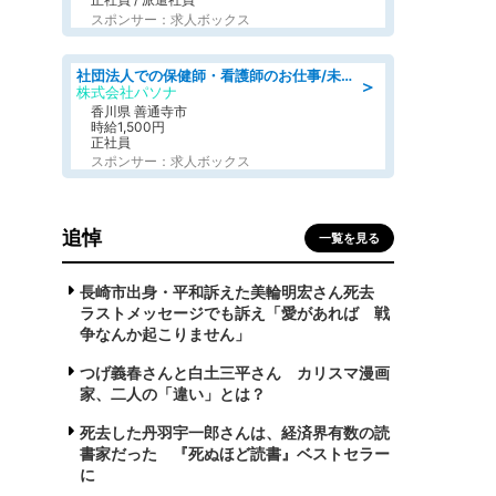
スポンサー：求人ボックス
社団法人での保健師・看護師のお仕事/未経験OK/要資格:普通免許、保健師、正看護師
＞
株式会社パソナ
香川県 善通寺市
時給1,500円
正社員
スポンサー：求人ボックス
追悼
一覧を見る
長崎市出身・平和訴えた美輪明宏さん死去
ラストメッセージでも訴え「愛があれば 戦
争なんか起こりません」
つげ義春さんと白土三平さん カリスマ漫画
家、二人の「違い」とは？
死去した丹羽宇一郎さんは、経済界有数の読
書家だった 『死ぬほど読書』ベストセラー
に