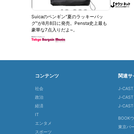
Suicaのペンギン"夏のラッキーバッ
グ"が8月8日に発売。Pensta史上最も
豪華な7点入りだよ~。
コンテンツ
関連サ
社会
J-CAS
政治
J-CAS
経済
J-CA
IT
BOOK
エンタメ
東京バ
スポーツ