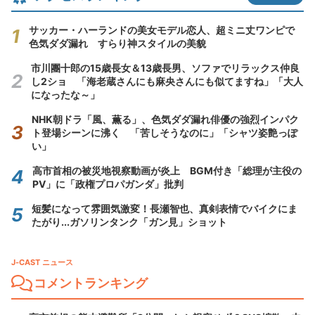
サッカー・ハーランドの美女モデル恋人、超ミニ丈ワンピで
色気ダダ漏れ すらり神スタイルの美貌
市川團十郎の15歳長女＆13歳長男、ソファでリラックス仲良
し2ショ 「海老蔵さんにも麻央さんにも似てますね」「大人
になったな～」
NHK朝ドラ「風、薫る」、色気ダダ漏れ俳優の強烈インパク
ト登場シーンに沸く 「苦しそうなのに」「シャツ姿艶っぽ
い」
高市首相の被災地視察動画が炎上 BGM付き「総理が主役の
PV」に「政権プロパガンダ」批判
短髪になって雰囲気激変！長瀬智也、真剣表情でバイクにま
たがり...ガソリンタンク「ガン見」ショット
J-CAST ニュース
コメントランキング