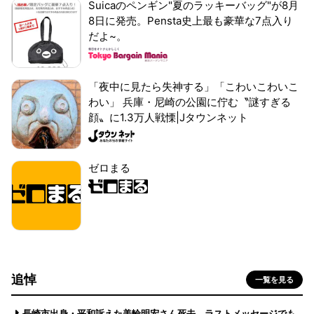
Suicaのペンギン"夏のラッキーバッグ"が8月
8日に発売。Pensta史上最も豪華な7点入り
だよ~。
「夜中に見たら失神する」「こわいこわいこ
わい」 兵庫・尼崎の公園に佇む〝謎すぎる
顔〟に1.3万人戦慄|Jタウンネット
ゼロまる
追悼
一覧を見る
長崎市出身・平和訴えた美輪明宏さん死去 ラストメッセージでも