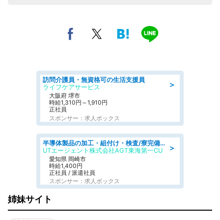
訪問介護員・無資格可の生活支援員
＞
ライフケアサービス
大阪府 堺市
時給1,310円～1,910円
正社員
スポンサー：求人ボックス
半導体製品の加工・組付け・検査/寮完備/日勤/日払い/工場・製造
＞
UTエージェント株式会社AGT東海第一CU
愛知県 岡崎市
時給1,400円
正社員 / 派遣社員
スポンサー：求人ボックス
姉妹サイト