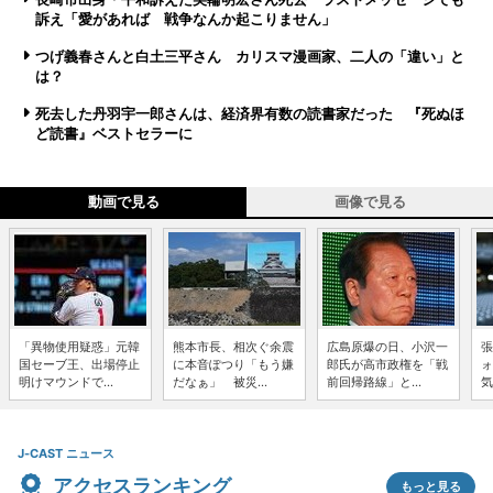
訴え「愛があれば 戦争なんか起こりません」
つげ義春さんと白土三平さん カリスマ漫画家、二人の「違い」と
は？
死去した丹羽宇一郎さんは、経済界有数の読書家だった 『死ぬほ
ど読書』ベストセラーに
動画で見る
画像で見る
「異物使用疑惑」元韓
熊本市長、相次ぐ余震
広島原爆の日、小沢一
張
国セーブ王、出場停止
に本音ぽつり「もう嫌
郎氏が高市政権を「戦
ォ
明けマウンドで...
だなぁ」 被災...
前回帰路線」と...
気
J-CAST ニュース
アクセスランキング
もっと見る