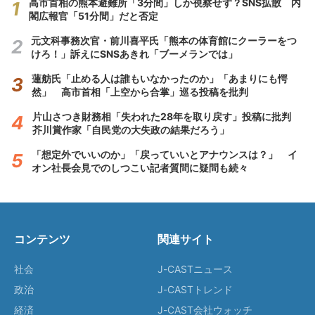
高市首相の熊本避難所「3分間」しか視察せず？SNS拡散 内
閣広報官「51分間」だと否定
元文科事務次官・前川喜平氏「熊本の体育館にクーラーをつ
けろ！」訴えにSNSあきれ「ブーメランでは」
蓮舫氏「止める人は誰もいなかったのか」「あまりにも愕
然」 高市首相「上空から合掌」巡る投稿を批判
片山さつき財務相「失われた28年を取り戻す」投稿に批判
芥川賞作家「自民党の大失政の結果だろう」
「想定外でいいのか」「戻っていいとアナウンスは？」 イ
オン社長会見でのしつこい記者質問に疑問も続々
コンテンツ
関連サイト
社会
J-CASTニュース
政治
J-CASTトレンド
経済
J-CAST会社ウォッチ