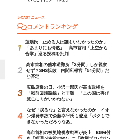
J-CAST ニュース
コメントランキング
蓮舫氏「止める人は誰もいなかったのか」
「あまりにも愕然」 高市首相「上空から
合掌」巡る投稿を批判
高市首相の熊本避難所「3分間」しか視察
せず？SNS拡散 内閣広報官「51分間」だ
と否定
広島原爆の日、小沢一郎氏が高市政権を
「戦前回帰路線」と非難 「この国は再び
滅亡に向かいかねない」
なぜ「戻るな」と言えなかったのか イオ
ン爆発事故で斎藤幸平氏も逡巡「ボクもで
きなかっただろうなあ」
高市首相の被災地視察動画が炎上 BGM付
き「総理が主役のPV」に「政権プロパガン