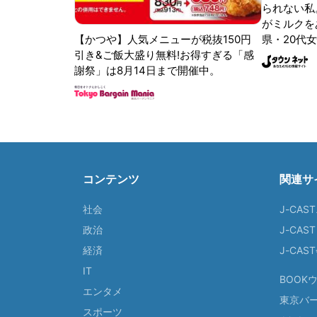
られない私
がミルクをあ
【かつや】人気メニューが税抜150円
県・20代女
引き&ご飯大盛り無料!お得すぎる「感
謝祭」は8月14日まで開催中。
コンテンツ
関連サ
社会
J-CAS
政治
J-CAS
経済
J-CA
IT
BOOK
エンタメ
東京バ
スポーツ