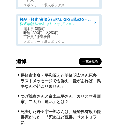
スポンサー：求人ボックス
検品・検査/高収入/日払いOK/日勤/20・30・40代活躍中/製造 工場
＞
株式会社綜合キャリアオプション
熊本県 菊陽町
時給1,800円～2,250円
正社員 / 派遣社員
スポンサー：求人ボックス
追悼
一覧を見る
長崎市出身・平和訴えた美輪明宏さん死去
ラストメッセージでも訴え「愛があれば 戦
争なんか起こりません」
つげ義春さんと白土三平さん カリスマ漫画
家、二人の「違い」とは？
死去した丹羽宇一郎さんは、経済界有数の読
書家だった 『死ぬほど読書』ベストセラー
に