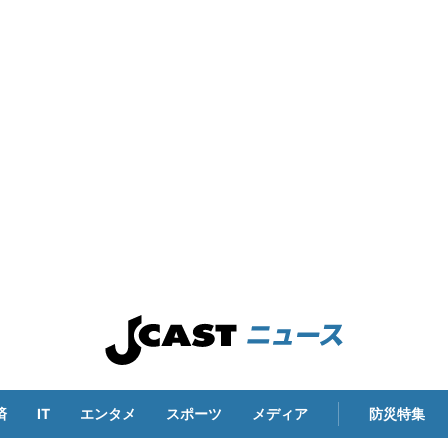
済
IT
エンタメ
スポーツ
メディア
防災特集