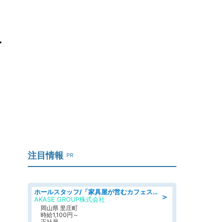
合
注目情報
PR
ホールスタッフ/「家具屋が営むカフェスタッフ!」週2日～OK!嬉しいまかない付き/岡山県/浅口郡里庄町
＞
AKASE GROUP株式会社
岡山県 里庄町
時給1,100円～
正社員