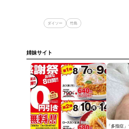
ダイソー
竹島
姉妹サイト
「多指症」