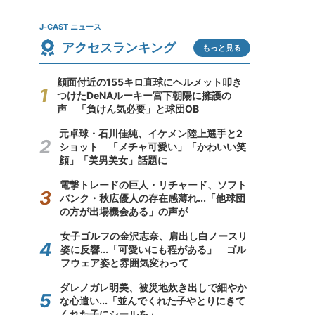
J-CAST ニュース
アクセスランキング
もっと見る
顔面付近の155キロ直球にヘルメット叩き
つけたDeNAルーキー宮下朝陽に擁護の
声 「負けん気必要」と球団OB
元卓球・石川佳純、イケメン陸上選手と2
ショット 「メチャ可愛い」「かわいい笑
顔」「美男美女」話題に
電撃トレードの巨人・リチャード、ソフト
バンク・秋広優人の存在感薄れ...「他球団
の方が出場機会ある」の声が
女子ゴルフの金沢志奈、肩出し白ノースリ
姿に反響...「可愛いにも程がある」 ゴル
フウェア姿と雰囲気変わって
ダレノガレ明美、被災地炊き出しで細やか
な心遣い...「並んでくれた子やとりにきて
くれた子にシールを」