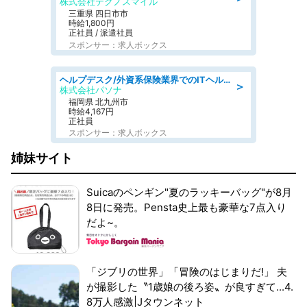
株式会社テクノスマイル
三重県 四日市市
時給1,800円
正社員 / 派遣社員
スポンサー：求人ボックス
ヘルプデスク/外資系保険業界でのITヘルプデスク業務/駅近/即日勤務可/ヘルプデスク
＞
株式会社パソナ
福岡県 北九州市
時給4,167円
正社員
スポンサー：求人ボックス
姉妹サイト
Suicaのペンギン"夏のラッキーバッグ"が8月
8日に発売。Pensta史上最も豪華な7点入り
だよ~。
「ジブリの世界」「冒険のはじまりだ!」 夫
が撮影した〝1歳娘の後ろ姿〟が良すぎて...4.
8万人感激|Jタウンネット