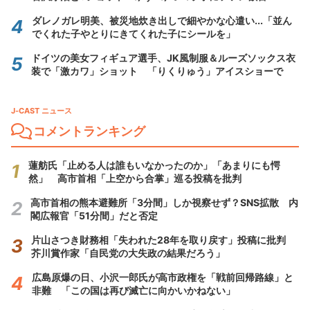
ダレノガレ明美、被災地炊き出しで細やかな心遣い...「並ん
でくれた子やとりにきてくれた子にシールを」
ドイツの美女フィギュア選手、JK風制服＆ルーズソックス衣
装で「激カワ」ショット 「りくりゅう」アイスショーで
J-CAST ニュース
コメントランキング
蓮舫氏「止める人は誰もいなかったのか」「あまりにも愕
然」 高市首相「上空から合掌」巡る投稿を批判
高市首相の熊本避難所「3分間」しか視察せず？SNS拡散 内
閣広報官「51分間」だと否定
片山さつき財務相「失われた28年を取り戻す」投稿に批判
芥川賞作家「自民党の大失政の結果だろう」
広島原爆の日、小沢一郎氏が高市政権を「戦前回帰路線」と
非難 「この国は再び滅亡に向かいかねない」