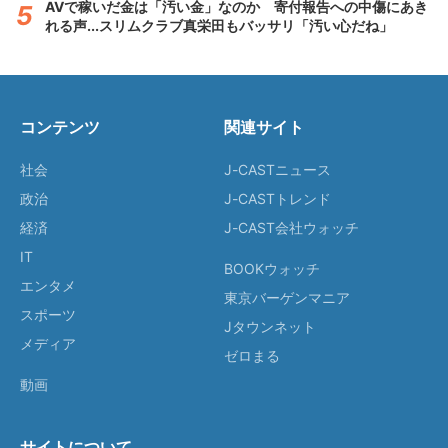
AVで稼いだ金は「汚い金」なのか 寄付報告への中傷にあき
れる声...スリムクラブ真栄田もバッサリ「汚い心だね」
コンテンツ
関連サイト
社会
J-CASTニュース
政治
J-CASTトレンド
経済
J-CAST会社ウォッチ
IT
BOOKウォッチ
エンタメ
東京バーゲンマニア
スポーツ
Jタウンネット
メディア
ゼロまる
動画
サイトについて