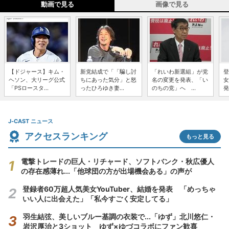
動画で見る
画像で見る
【ドジャース】キム・
新党結成で「「騙し討
「れいわ新選組」が党
登
ヘソン、大リーグ公式
ちにあった気分」と怒
名の変更を発表、「い
女
「PSロースタ...
ったひろゆき妻...
のちの党」へ ...
発
J-CAST ニュース
アクセスランキング
もっと見る
電撃トレードの巨人・リチャード、ソフトバンク・秋広優人
の存在感薄れ...「他球団の方が出場機会ある」の声が
登録者60万超人気美女YouTuber、結婚を発表 「めっちゃ
いい人に出会えた」「私今すごく安定してる」
羽生結弦、美しいブルー基調の衣装で...「ゆず」北川悠仁・
岩沢厚治と3ショット ゆず×ゆづコラボにファン歓喜