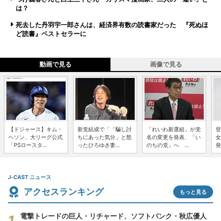
は？
死去した丹羽宇一郎さんは、経済界有数の読書家だった 『死ぬほ
ど読書』ベストセラーに
動画で見る
画像で見る
【ドジャース】キム・
新党結成で「「騙し討
「れいわ新選組」が党
登
ヘソン、大リーグ公式
ちにあった気分」と怒
名の変更を発表、「い
女
「PSロースタ...
ったひろゆき妻...
のちの党」へ ...
発
J-CAST ニュース
アクセスランキング
もっと見る
電撃トレードの巨人・リチャード、ソフトバンク・秋広優人