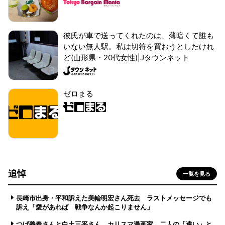
彼氏が車で送ってくれたのは、薄暗くて誰も
いない無人駅。私は切符を買おうとしたけれ
ど(山形県・20代女性)|Jタウンネット
ゼロまる
追悼
一覧を見る
長崎市出身・平和訴えた美輪明宏さん死去 ラストメッセージでも
訴え「愛があれば 戦争なんか起こりません」
つげ義春さんと白土三平さん カリスマ漫画家、二人の「違い」と