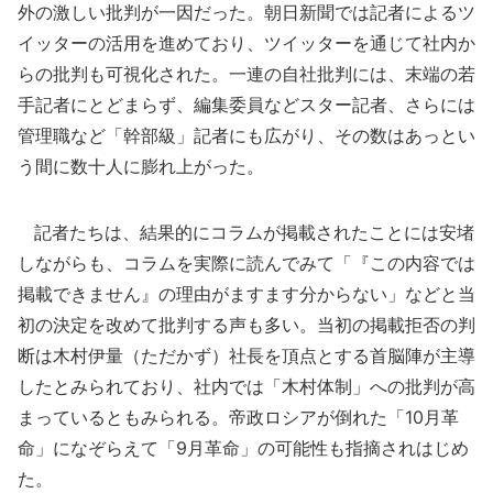
外の激しい批判が一因だった。朝日新聞では記者によるツ
イッターの活用を進めており、ツイッターを通じて社内か
らの批判も可視化された。一連の自社批判には、末端の若
手記者にとどまらず、編集委員などスター記者、さらには
管理職など「幹部級」記者にも広がり、その数はあっとい
う間に数十人に膨れ上がった。
記者たちは、結果的にコラムが掲載されたことには安堵
しながらも、コラムを実際に読んでみて「『この内容では
掲載できません』の理由がますます分からない」などと当
初の決定を改めて批判する声も多い。当初の掲載拒否の判
断は木村伊量（ただかず）社長を頂点とする首脳陣が主導
したとみられており、社内では「木村体制」への批判が高
まっているともみられる。帝政ロシアが倒れた「10月革
命」になぞらえて「9月革命」の可能性も指摘されはじめ
た。