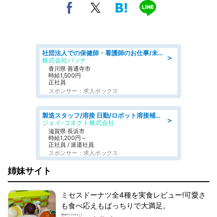
社団法人での保健師・看護師のお仕事/未経験OK/要資格:普通免許、保健師、正看護師
＞
株式会社パソナ
香川県 善通寺市
時給1,500円
正社員
スポンサー：求人ボックス
製造スタッフ/溶接 日勤/ロボット溶接補助業務/学歴·経験不問
＞
ジェイ-コネクト株式会社
滋賀県 長浜市
時給1,200円～
正社員 / 派遣社員
スポンサー：求人ボックス
姉妹サイト
ミセスドーナツ全4種を実食レビュー!可愛さ
も食べ応えもばっちりで大満足。