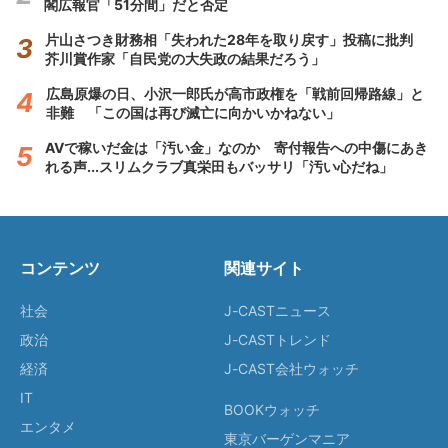
閣広報官「51分間」だと否定
片山さつき財務相「失われた28年を取り戻す」投稿に批判
芥川賞作家「自民党の大失政の結果だろう」
広島原爆の日、小沢一郎氏が高市政権を「戦前回帰路線」と
非難 「この国は再び滅亡に向かいかねない」
AVで稼いだ金は「汚い金」なのか 寄付報告への中傷にあき
れる声...スリムクラブ真栄田もバッサリ「汚い心だね」
コンテンツ
関連サイト
社会
J-CASTニュース
政治
J-CASTトレンド
経済
J-CAST会社ウォッチ
IT
BOOKウォッチ
エンタメ
東京バーゲンマニア