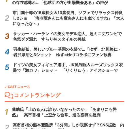
の存在感薄れ...「他球団の方が出場機会ある」の声が
市川團十郎の15歳長女＆13歳長男、ソファでリラックス仲良
し2ショ 「海老蔵さんにも麻央さんにも似てますね」「大人
になったな～」
サッカー・ハーランドの美女モデル恋人、超ミニ丈ワンピで
色気ダダ漏れ すらり神スタイルの美貌
羽生結弦、美しいブルー基調の衣装で...「ゆず」北川悠仁・
岩沢厚治と3ショット ゆず×ゆづコラボにファン歓喜
ドイツの美女フィギュア選手、JK風制服＆ルーズソックス衣
装で「激カワ」ショット 「りくりゅう」アイスショーで
J-CAST ニュース
コメントランキング
蓮舫氏「止める人は誰もいなかったのか」「あまりにも愕
然」 高市首相「上空から合掌」巡る投稿を批判
高市首相の熊本避難所「3分間」しか視察せず？SNS拡散 内