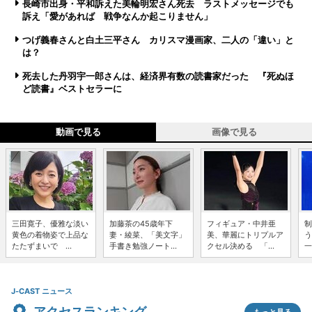
長崎市出身・平和訴えた美輪明宏さん死去 ラストメッセージでも
訴え「愛があれば 戦争なんか起こりません」
つげ義春さんと白土三平さん カリスマ漫画家、二人の「違い」と
は？
死去した丹羽宇一郎さんは、経済界有数の読書家だった 『死ぬほ
ど読書』ベストセラーに
動画で見る
画像で見る
三田寛子、優雅な淡い
加藤茶の45歳年下
フィギュア・中井亜
制
黄色の着物姿で上品な
妻・綾菜、「美文字」
美、華麗にトリプルア
う
たたずまいで ...
手書き勉強ノート...
クセル決める 「...
一
J-CAST ニュース
アクセスランキング
もっと見る