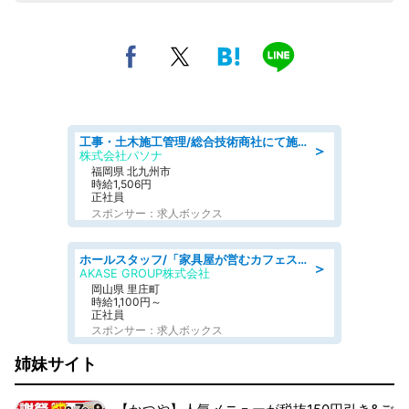
工事・土木施工管理/総合技術商社にて施工管理のお仕事/即日勤務可/車通勤可/工事・土木施工管理/生産・品質管理
＞
株式会社パソナ
福岡県 北九州市
時給1,506円
正社員
スポンサー：求人ボックス
ホールスタッフ/「家具屋が営むカフェスタッフ!」週2日～OK!嬉しいまかない付き/岡山県/浅口郡里庄町
＞
AKASE GROUP株式会社
岡山県 里庄町
時給1,100円～
正社員
スポンサー：求人ボックス
姉妹サイト