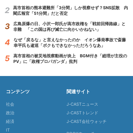
高市首相の熊本避難所「3分間」しか視察せず？SNS拡散 内
閣広報官「51分間」だと否定
広島原爆の日、小沢一郎氏が高市政権を「戦前回帰路線」と
非難 「この国は再び滅亡に向かいかねない」
なぜ「戻るな」と言えなかったのか イオン爆発事故で斎藤
幸平氏も逡巡「ボクもできなかっただろうなあ」
高市首相の被災地視察動画が炎上 BGM付き「総理が主役の
PV」に「政権プロパガンダ」批判
コンテンツ
関連サイト
社会
J-CASTニュース
政治
J-CASTトレンド
経済
J-CAST会社ウォッチ
IT