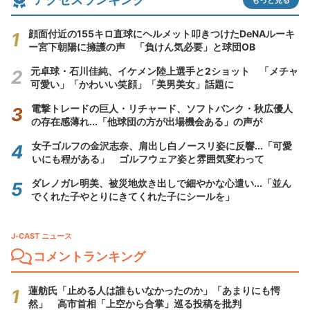
顔面付近の155キロ直球にヘルメット叩きつけたDeNAルーキ
ー宮下朝陽に擁護の声 「負けん気必要」と球団OB
元卓球・石川佳純、イケメン陸上選手と2ショット 「メチャ
可愛い」「かわいい笑顔」「美男美女」話題に
電撃トレードの巨人・リチャード、ソフトバンク・秋広優人
の存在感薄れ...「他球団の方が出場機会ある」の声が
女子ゴルフの金沢志奈、肩出し白ノースリ姿に反響...「可愛
いにも程がある」 ゴルフウェア姿と雰囲気変わって
ダレノガレ明美、被災地炊き出しで細やかな心遣い...「並ん
でくれた子やとりにきてくれた子にシールを」
J-CAST ニュース
コメントランキング
蓮舫氏「止める人は誰もいなかったのか」「あまりにも愕
然」 高市首相「上空から合掌」巡る投稿を批判