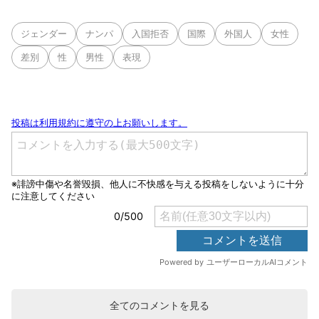
ジェンダー
ナンパ
入国拒否
国際
外国人
女性
差別
性
男性
表現
全てのコメントを見る