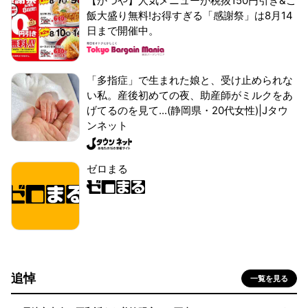
【かつや】人気メニューが税抜150円引き&ご
飯大盛り無料!お得すぎる「感謝祭」は8月14
日まで開催中。
「多指症」で生まれた娘と、受け止められな
い私。産後初めての夜、助産師がミルクをあ
げてるのを見て...(静岡県・20代女性)|Jタウ
ンネット
ゼロまる
追悼
一覧を見る