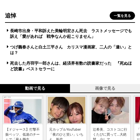
追悼
一覧を見る
長崎市出身・平和訴えた美輪明宏さん死去 ラストメッセージでも
訴え「愛があれば 戦争なんか起こりません」
つげ義春さんと白土三平さん カリスマ漫画家、二人の「違い」と
は？
死去した丹羽宇一郎さんは、経済界有数の読書家だった 『死ぬほ
ど読書』ベストセラーに
動画で見る
画像で見る
【ドジャース】打撃不
元カップルYouTuber
辻希美、コストコに行
「
振ベッツ、低迷のチー
「夜のひと笑い」いち
くたびに買って...大絶
紗
ムで「最も懸念...
え、新恋...
賛 少しア...
リ