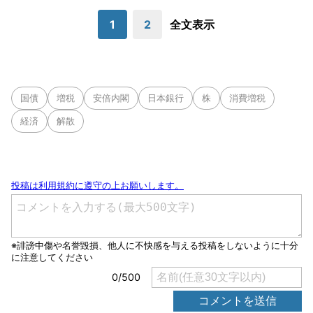
1
2
全文表示
国債
増税
安倍内閣
日本銀行
株
消費増税
経済
解散