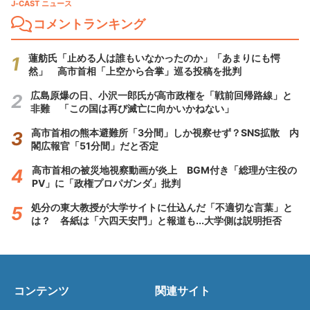
J-CAST ニュース
コメントランキング
蓮舫氏「止める人は誰もいなかったのか」「あまりにも愕
然」 高市首相「上空から合掌」巡る投稿を批判
広島原爆の日、小沢一郎氏が高市政権を「戦前回帰路線」と
非難 「この国は再び滅亡に向かいかねない」
高市首相の熊本避難所「3分間」しか視察せず？SNS拡散 内
閣広報官「51分間」だと否定
高市首相の被災地視察動画が炎上 BGM付き「総理が主役の
PV」に「政権プロパガンダ」批判
処分の東大教授が大学サイトに仕込んだ「不適切な言葉」と
は？ 各紙は「六四天安門」と報道も...大学側は説明拒否
コンテンツ
関連サイト