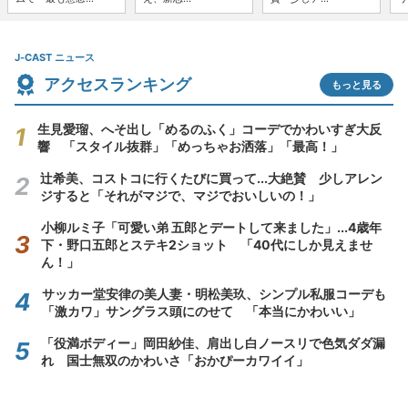
J-CAST ニュース
アクセスランキング
もっと見る
生見愛瑠、へそ出し「めるのふく」コーデでかわいすぎ大反
響 「スタイル抜群」「めっちゃお洒落」「最高！」
辻希美、コストコに行くたびに買って...大絶賛 少しアレン
ジすると「それがマジで、マジでおいしいの！」
小柳ルミ子「可愛い弟 五郎とデートして来ました」...4歳年
下・野口五郎とステキ2ショット 「40代にしか見えませ
ん！」
サッカー堂安律の美人妻・明松美玖、シンプル私服コーデも
「激カワ」サングラス頭にのせて 「本当にかわいい」
「役満ボディー」岡田紗佳、肩出し白ノースリで色気ダダ漏
れ 国士無双のかわいさ「おかぴーカワイイ」