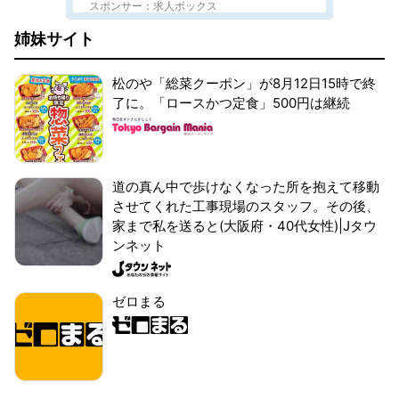
スポンサー：求人ボックス
姉妹サイト
松のや「総菜クーポン」が8月12日15時で終
了に。「ロースかつ定食」500円は継続
道の真ん中で歩けなくなった所を抱えて移動
させてくれた工事現場のスタッフ。その後、
家まで私を送ると(大阪府・40代女性)|Jタウ
ンネット
ゼロまる