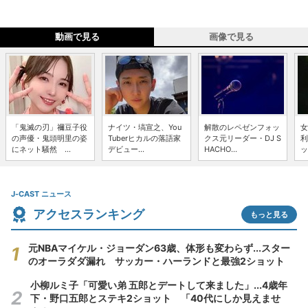
動画で見る
画像で見る
「鬼滅の刃」禰豆子役
ナイツ・塙宣之、You
解散のレペゼンフォッ
女
の声優・鬼頭明里の姿
Tuberヒカルの落語家
クス元リーダー・DJ S
利
にネット騒然 ...
デビュー...
HACHO...
ッ
J-CAST ニュース
アクセスランキング
もっと見る
元NBAマイケル・ジョーダン63歳、体形も変わらず...スター
のオーラダダ漏れ サッカー・ハーランドと最強2ショット
小柳ルミ子「可愛い弟 五郎とデートして来ました」...4歳年
下・野口五郎とステキ2ショット 「40代にしか見えませ