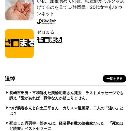
い私。産後初めての夜、助産師がミルクをあ
げてるのを見て...(静岡県・20代女性)|Jタウ
ンネット
ゼロまる
追悼
一覧を見る
長崎市出身・平和訴えた美輪明宏さん死去 ラストメッセージでも
訴え「愛があれば 戦争なんか起こりません」
つげ義春さんと白土三平さん カリスマ漫画家、二人の「違い」と
は？
死去した丹羽宇一郎さんは、経済界有数の読書家だった 『死ぬほ
ど読書』ベストセラーに