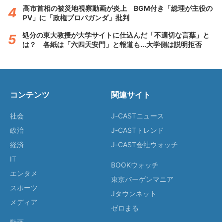
高市首相の被災地視察動画が炎上 BGM付き「総理が主役の
PV」に「政権プロパガンダ」批判
処分の東大教授が大学サイトに仕込んだ「不適切な言葉」と
は？ 各紙は「六四天安門」と報道も...大学側は説明拒否
コンテンツ
関連サイト
社会
J-CASTニュース
政治
J-CASTトレンド
経済
J-CAST会社ウォッチ
IT
BOOKウォッチ
エンタメ
東京バーゲンマニア
スポーツ
Jタウンネット
メディア
ゼロまる