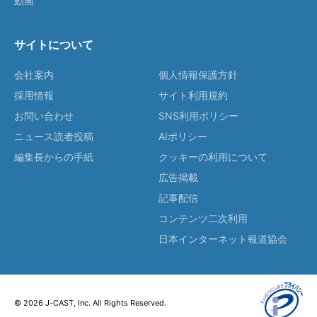
動画
サイトについて
会社案内
個人情報保護方針
採用情報
サイト利用規約
お問い合わせ
SNS利用ポリシー
ニュース読者投稿
AIポリシー
編集長からの手紙
クッキーの利用について
広告掲載
記事配信
コンテンツ二次利用
日本インターネット報道協会
© 2026 J-CAST, Inc. All Rights Reserved.