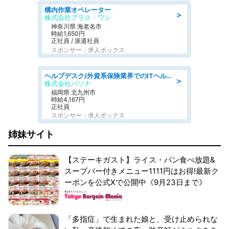
構内作業オペレーター
＞
株式会社プラス・ワン
神奈川県 海老名市
時給1,650円
正社員 / 派遣社員
スポンサー：求人ボックス
ヘルプデスク/外資系保険業界でのITヘルプデスク業務/駅近/即日勤務可/ヘルプデスク
＞
株式会社パソナ
福岡県 北九州市
時給4,167円
正社員
スポンサー：求人ボックス
姉妹サイト
【ステーキガスト】ライス・パン食べ放題&
スープバー付きメニュー1111円はお得!最新ク
ーポンを公式Xで公開中《9月23日まで》
「多指症」で生まれた娘と、受け止められな