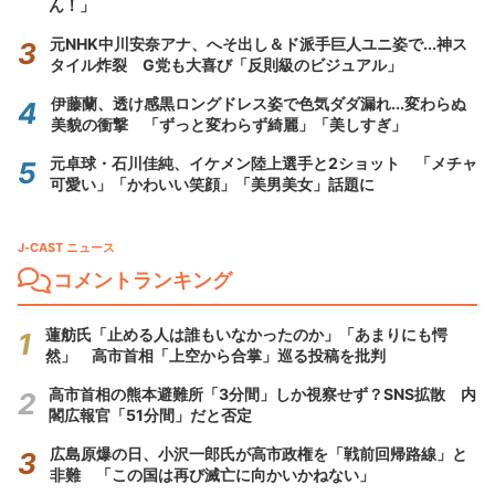
ん！」
元NHK中川安奈アナ、へそ出し＆ド派手巨人ユニ姿で...神ス
タイル炸裂 G党も大喜び「反則級のビジュアル」
伊藤蘭、透け感黒ロングドレス姿で色気ダダ漏れ...変わらぬ
美貌の衝撃 「ずっと変わらず綺麗」「美しすぎ」
元卓球・石川佳純、イケメン陸上選手と2ショット 「メチャ
可愛い」「かわいい笑顔」「美男美女」話題に
J-CAST ニュース
コメントランキング
蓮舫氏「止める人は誰もいなかったのか」「あまりにも愕
然」 高市首相「上空から合掌」巡る投稿を批判
高市首相の熊本避難所「3分間」しか視察せず？SNS拡散 内
閣広報官「51分間」だと否定
広島原爆の日、小沢一郎氏が高市政権を「戦前回帰路線」と
非難 「この国は再び滅亡に向かいかねない」