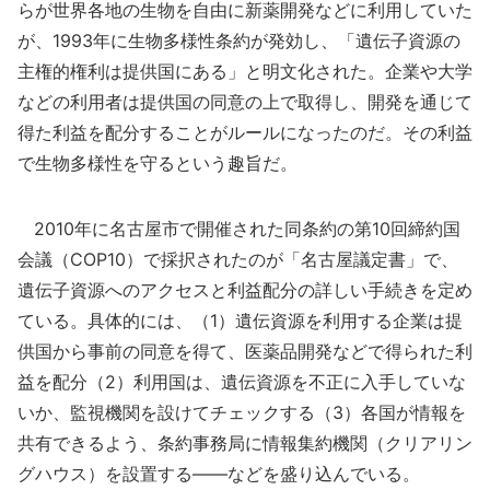
らが世界各地の生物を自由に新薬開発などに利用していた
が、1993年に生物多様性条約が発効し、「遺伝子資源の
主権的権利は提供国にある」と明文化された。企業や大学
などの利用者は提供国の同意の上で取得し、開発を通じて
得た利益を配分することがルールになったのだ。その利益
で生物多様性を守るという趣旨だ。
2010年に名古屋市で開催された同条約の第10回締約国
会議（COP10）で採択されたのが「名古屋議定書」で、
遺伝子資源へのアクセスと利益配分の詳しい手続きを定め
ている。具体的には、（1）遺伝資源を利用する企業は提
供国から事前の同意を得て、医薬品開発などで得られた利
益を配分（2）利用国は、遺伝資源を不正に入手していな
いか、監視機関を設けてチェックする（3）各国が情報を
共有できるよう、条約事務局に情報集約機関（クリアリン
グハウス）を設置する――などを盛り込んでいる。