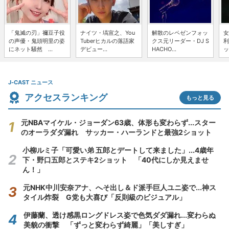
「鬼滅の刃」禰豆子役
ナイツ・塙宣之、You
解散のレペゼンフォッ
女
の声優・鬼頭明里の姿
Tuberヒカルの落語家
クス元リーダー・DJ S
利
にネット騒然 ...
デビュー...
HACHO...
ッ
J-CAST ニュース
アクセスランキング
もっと見る
元NBAマイケル・ジョーダン63歳、体形も変わらず...スター
のオーラダダ漏れ サッカー・ハーランドと最強2ショット
小柳ルミ子「可愛い弟 五郎とデートして来ました」...4歳年
下・野口五郎とステキ2ショット 「40代にしか見えませ
ん！」
元NHK中川安奈アナ、へそ出し＆ド派手巨人ユニ姿で...神ス
タイル炸裂 G党も大喜び「反則級のビジュアル」
伊藤蘭、透け感黒ロングドレス姿で色気ダダ漏れ...変わらぬ
美貌の衝撃 「ずっと変わらず綺麗」「美しすぎ」