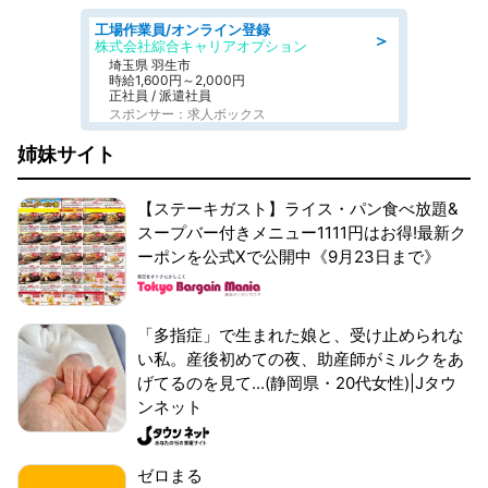
工場作業員/オンライン登録
＞
株式会社綜合キャリアオプション
埼玉県 羽生市
時給1,600円～2,000円
正社員 / 派遣社員
スポンサー：求人ボックス
姉妹サイト
【ステーキガスト】ライス・パン食べ放題&
スープバー付きメニュー1111円はお得!最新ク
ーポンを公式Xで公開中《9月23日まで》
「多指症」で生まれた娘と、受け止められな
い私。産後初めての夜、助産師がミルクをあ
げてるのを見て...(静岡県・20代女性)|Jタウ
ンネット
ゼロまる