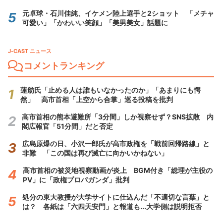
元卓球・石川佳純、イケメン陸上選手と2ショット 「メチャ
可愛い」「かわいい笑顔」「美男美女」話題に
J-CAST ニュース
コメントランキング
蓮舫氏「止める人は誰もいなかったのか」「あまりにも愕
然」 高市首相「上空から合掌」巡る投稿を批判
高市首相の熊本避難所「3分間」しか視察せず？SNS拡散 内
閣広報官「51分間」だと否定
広島原爆の日、小沢一郎氏が高市政権を「戦前回帰路線」と
非難 「この国は再び滅亡に向かいかねない」
高市首相の被災地視察動画が炎上 BGM付き「総理が主役の
PV」に「政権プロパガンダ」批判
処分の東大教授が大学サイトに仕込んだ「不適切な言葉」と
は？ 各紙は「六四天安門」と報道も...大学側は説明拒否