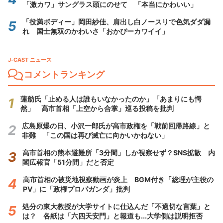
「激カワ」サングラス頭にのせて 「本当にかわいい」
「役満ボディー」岡田紗佳、肩出し白ノースリで色気ダダ漏
れ 国士無双のかわいさ「おかぴーカワイイ」
J-CAST ニュース
コメントランキング
蓮舫氏「止める人は誰もいなかったのか」「あまりにも愕
然」 高市首相「上空から合掌」巡る投稿を批判
広島原爆の日、小沢一郎氏が高市政権を「戦前回帰路線」と
非難 「この国は再び滅亡に向かいかねない」
高市首相の熊本避難所「3分間」しか視察せず？SNS拡散 内
閣広報官「51分間」だと否定
高市首相の被災地視察動画が炎上 BGM付き「総理が主役の
PV」に「政権プロパガンダ」批判
処分の東大教授が大学サイトに仕込んだ「不適切な言葉」と
は？ 各紙は「六四天安門」と報道も...大学側は説明拒否