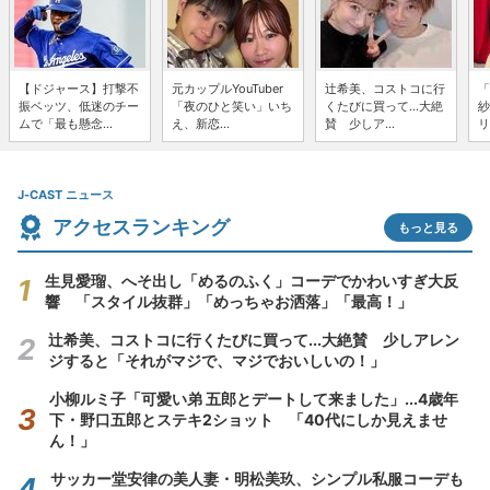
【ドジャース】打撃不
元カップルYouTuber
辻希美、コストコに行
「
振ベッツ、低迷のチー
「夜のひと笑い」いち
くたびに買って...大絶
紗
ムで「最も懸念...
え、新恋...
賛 少しア...
リ
J-CAST ニュース
アクセスランキング
もっと見る
生見愛瑠、へそ出し「めるのふく」コーデでかわいすぎ大反
響 「スタイル抜群」「めっちゃお洒落」「最高！」
辻希美、コストコに行くたびに買って...大絶賛 少しアレン
ジすると「それがマジで、マジでおいしいの！」
小柳ルミ子「可愛い弟 五郎とデートして来ました」...4歳年
下・野口五郎とステキ2ショット 「40代にしか見えませ
ん！」
サッカー堂安律の美人妻・明松美玖、シンプル私服コーデも