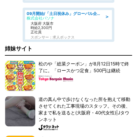
09月開始/「土日祝休み」グローバル企業での産業保健のお仕事/保健師/高時給/残業なし/服装自由
＞
株式会社パソナ
大阪府 大阪市
時給2,300円
正社員
スポンサー：求人ボックス
姉妹サイト
松のや「総菜クーポン」が8月12日15時で終
了に。「ロースかつ定食」500円は継続
道の真ん中で歩けなくなった所を抱えて移動
させてくれた工事現場のスタッフ。その後、
家まで私を送ると(大阪府・40代女性)|Jタウ
ンネット