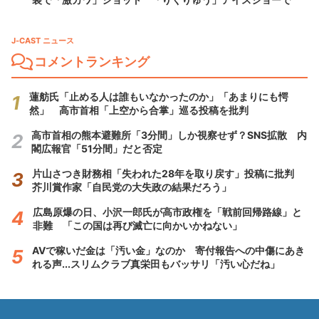
J-CAST ニュース
コメントランキング
蓮舫氏「止める人は誰もいなかったのか」「あまりにも愕
然」 高市首相「上空から合掌」巡る投稿を批判
高市首相の熊本避難所「3分間」しか視察せず？SNS拡散 内
閣広報官「51分間」だと否定
片山さつき財務相「失われた28年を取り戻す」投稿に批判
芥川賞作家「自民党の大失政の結果だろう」
広島原爆の日、小沢一郎氏が高市政権を「戦前回帰路線」と
非難 「この国は再び滅亡に向かいかねない」
AVで稼いだ金は「汚い金」なのか 寄付報告への中傷にあき
れる声...スリムクラブ真栄田もバッサリ「汚い心だね」