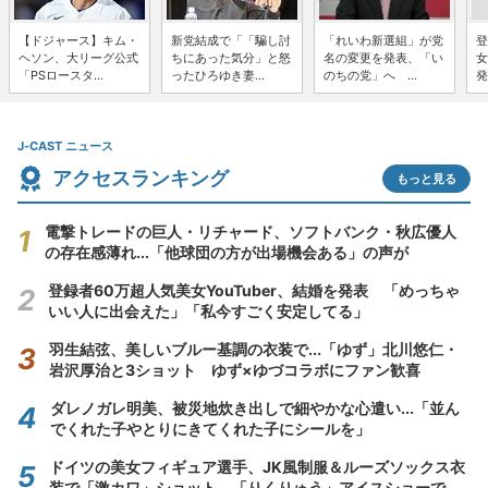
【ドジャース】キム・
新党結成で「「騙し討
「れいわ新選組」が党
登
ヘソン、大リーグ公式
ちにあった気分」と怒
名の変更を発表、「い
女
「PSロースタ...
ったひろゆき妻...
のちの党」へ ...
発
J-CAST ニュース
アクセスランキング
もっと見る
電撃トレードの巨人・リチャード、ソフトバンク・秋広優人
の存在感薄れ...「他球団の方が出場機会ある」の声が
登録者60万超人気美女YouTuber、結婚を発表 「めっちゃ
いい人に出会えた」「私今すごく安定してる」
羽生結弦、美しいブルー基調の衣装で...「ゆず」北川悠仁・
岩沢厚治と3ショット ゆず×ゆづコラボにファン歓喜
ダレノガレ明美、被災地炊き出しで細やかな心遣い...「並ん
でくれた子やとりにきてくれた子にシールを」
ドイツの美女フィギュア選手、JK風制服＆ルーズソックス衣
装で「激カワ」ショット 「りくりゅう」アイスショーで