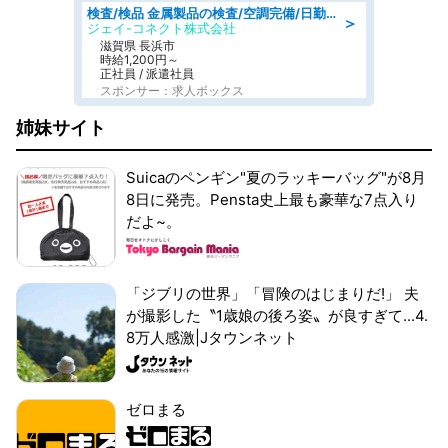
検査/検品 金属製品の検査/空調完備/日勤·土日祝休み
＞
ジェイ-コネクト株式会社
滋賀県 長浜市
時給1,200円～
正社員 / 派遣社員
スポンサー：求人ボックス
姉妹サイト
Suicaのペンギン"夏のラッキーバッグ"が8月
8日に発売。Pensta史上最も豪華な7点入り
だよ~。
「ジブリの世界」「冒険のはじまりだ!」 夫
が撮影した〝1歳娘の後ろ姿〟が良すぎて...4.
8万人感激|Jタウンネット
ゼロまる