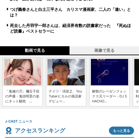
つげ義春さんと白土三平さん カリスマ漫画家、二人の「違い」と
は？
死去した丹羽宇一郎さんは、経済界有数の読書家だった 『死ぬほ
ど読書』ベストセラーに
動画で見る
画像で見る
「鬼滅の刃」禰豆子役
ナイツ・塙宣之、You
解散のレペゼンフォッ
女
の声優・鬼頭明里の姿
Tuberヒカルの落語家
クス元リーダー・DJ S
利
にネット騒然 ...
デビュー...
HACHO...
ッ
J-CAST ニュース
アクセスランキング
もっと見る