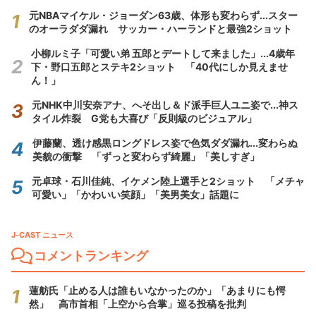
元NBAマイケル・ジョーダン63歳、体形も変わらず...スター
のオーラダダ漏れ サッカー・ハーランドと最強2ショット
小柳ルミ子「可愛い弟 五郎とデートして来ました」...4歳年
下・野口五郎とステキ2ショット 「40代にしか見えませ
ん！」
元NHK中川安奈アナ、へそ出し＆ド派手巨人ユニ姿で...神ス
タイル炸裂 G党も大喜び「反則級のビジュアル」
伊藤蘭、透け感黒ロングドレス姿で色気ダダ漏れ...変わらぬ
美貌の衝撃 「ずっと変わらず綺麗」「美しすぎ」
元卓球・石川佳純、イケメン陸上選手と2ショット 「メチャ
可愛い」「かわいい笑顔」「美男美女」話題に
J-CAST ニュース
コメントランキング
蓮舫氏「止める人は誰もいなかったのか」「あまりにも愕
然」 高市首相「上空から合掌」巡る投稿を批判