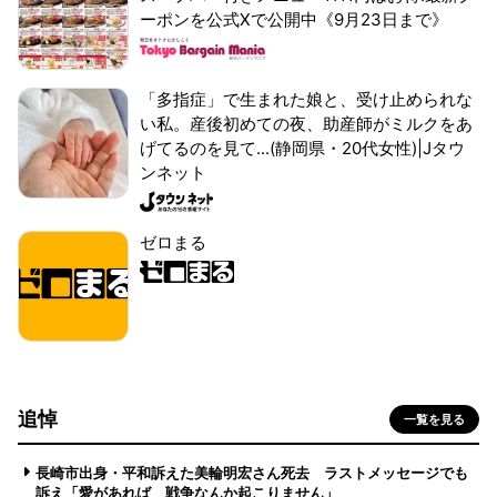
ーポンを公式Xで公開中《9月23日まで》
「多指症」で生まれた娘と、受け止められな
い私。産後初めての夜、助産師がミルクをあ
げてるのを見て...(静岡県・20代女性)|Jタウ
ンネット
ゼロまる
追悼
一覧を見る
長崎市出身・平和訴えた美輪明宏さん死去 ラストメッセージでも
訴え「愛があれば 戦争なんか起こりません」