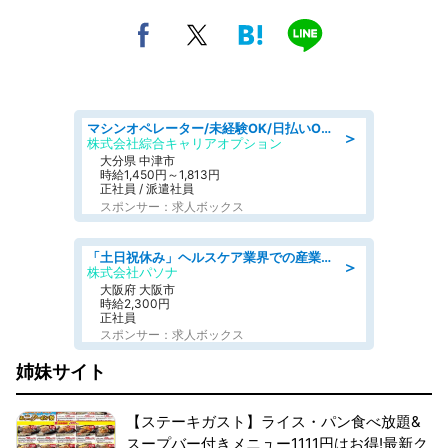
マシンオペレーター/未経験OK/日払いOK/寮費無料/交替制/20・30・40代活躍中
＞
株式会社綜合キャリアオプション
大分県 中津市
時給1,450円～1,813円
正社員 / 派遣社員
スポンサー：求人ボックス
「土日祝休み」ヘルスケア業界での産業保健師業務/看護師/高時給/要資格:正看護師
＞
株式会社パソナ
大阪府 大阪市
時給2,300円
正社員
スポンサー：求人ボックス
姉妹サイト
【ステーキガスト】ライス・パン食べ放題&
スープバー付きメニュー1111円はお得!最新ク