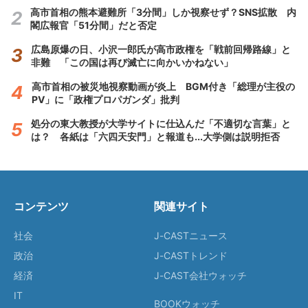
高市首相の熊本避難所「3分間」しか視察せず？SNS拡散 内
閣広報官「51分間」だと否定
広島原爆の日、小沢一郎氏が高市政権を「戦前回帰路線」と
非難 「この国は再び滅亡に向かいかねない」
高市首相の被災地視察動画が炎上 BGM付き「総理が主役の
PV」に「政権プロパガンダ」批判
処分の東大教授が大学サイトに仕込んだ「不適切な言葉」と
は？ 各紙は「六四天安門」と報道も...大学側は説明拒否
コンテンツ
関連サイト
社会
J-CASTニュース
政治
J-CASTトレンド
経済
J-CAST会社ウォッチ
IT
BOOKウォッチ