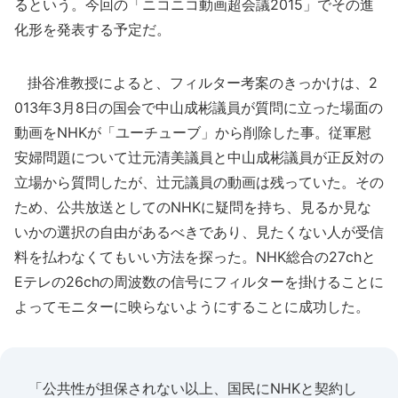
るという。今回の「ニコニコ動画超会議2015」でその進
化形を発表する予定だ。
掛谷准教授によると、フィルター考案のきっかけは、2
013年3月8日の国会で中山成彬議員が質問に立った場面の
動画をNHKが「ユーチューブ」から削除した事。従軍慰
安婦問題について辻元清美議員と中山成彬議員が正反対の
立場から質問したが、辻元議員の動画は残っていた。その
ため、公共放送としてのNHKに疑問を持ち、見るか見な
いかの選択の自由があるべきであり、見たくない人が受信
料を払わなくてもいい方法を探った。NHK総合の27chと
Eテレの26chの周波数の信号にフィルターを掛けることに
よってモニターに映らないようにすることに成功した。
「公共性が担保されない以上、国民にNHKと契約し