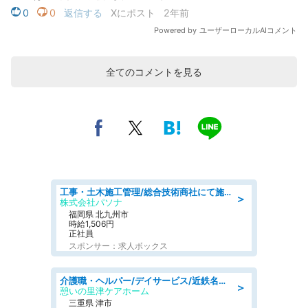
全てのコメントを見る
工事・土木施工管理/総合技術商社にて施工管理のお仕事/即日勤務可/車通勤可/工事・土木施工管理/生産・品質管理
＞
株式会社パソナ
福岡県 北九州市
時給1,506円
正社員
スポンサー：求人ボックス
介護職・ヘルパー/デイサービス/近鉄名古屋線 高田本山/津市/三重県
＞
憩いの里津ケアホーム
三重県 津市