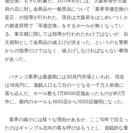
価交換」もその対象だ。2011年8月には、大阪府警が大阪
府の店に対し金商品や一般景品について「業界等価交換の
是正」の指導が行われた。現在は大阪府をはじめいつくか
の都道府県で「等価交換」をするホールが無くなってい
る。東京都に関しては指導が行われたわけではないが、自
主規制として金商品の値上げが決まった。というのも警察
からの指導だけではなく、値上げしなければならない事情
があった。
パチンコ業界は最盛期には30兆円市場といわれ、現在
は18兆円に。遊戯人口も三分の一となる一千万人前後に
落ち込んだ。ホール数も1万8000店舗あったものが約1万
件に。都内のホールも1600店から1000店舗弱になった。
業界の縮小には様々な理由があるが、ここ10年で目立っ
たのはギャンブル志向の客を呼び込もうとし、遊戯的な要