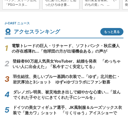
ヘソン、大リーグ公式
ちにあった気分」と怒
名の変更を発表、「い
女
「PSロースタ...
ったひろゆき妻...
のちの党」へ ...
発
J-CAST ニュース
アクセスランキング
もっと見る
電撃トレードの巨人・リチャード、ソフトバンク・秋広優人
の存在感薄れ...「他球団の方が出場機会ある」の声が
登録者60万超人気美女YouTuber、結婚を発表 「めっちゃ
いい人に出会えた」「私今すごく安定してる」
羽生結弦、美しいブルー基調の衣装で...「ゆず」北川悠仁・
岩沢厚治と3ショット ゆず×ゆづコラボにファン歓喜
ダレノガレ明美、被災地炊き出しで細やかな心遣い...「並ん
でくれた子やとりにきてくれた子にシールを」
ドイツの美女フィギュア選手、JK風制服＆ルーズソックス衣
装で「激カワ」ショット 「りくりゅう」アイスショーで