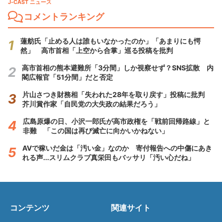
J-CAST ニュース
コメントランキング
蓮舫氏「止める人は誰もいなかったのか」「あまりにも愕
然」 高市首相「上空から合掌」巡る投稿を批判
高市首相の熊本避難所「3分間」しか視察せず？SNS拡散 内
閣広報官「51分間」だと否定
片山さつき財務相「失われた28年を取り戻す」投稿に批判
芥川賞作家「自民党の大失政の結果だろう」
広島原爆の日、小沢一郎氏が高市政権を「戦前回帰路線」と
非難 「この国は再び滅亡に向かいかねない」
AVで稼いだ金は「汚い金」なのか 寄付報告への中傷にあき
れる声...スリムクラブ真栄田もバッサリ「汚い心だね」
コンテンツ
関連サイト