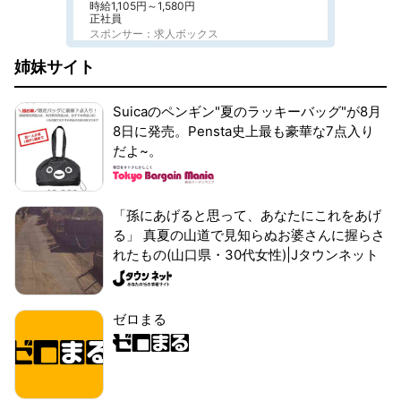
時給1,105円～1,580円
正社員
スポンサー：求人ボックス
姉妹サイト
Suicaのペンギン"夏のラッキーバッグ"が8月
8日に発売。Pensta史上最も豪華な7点入り
だよ~。
「孫にあげると思って、あなたにこれをあげ
る」 真夏の山道で見知らぬお婆さんに握らさ
れたもの(山口県・30代女性)|Jタウンネット
ゼロまる