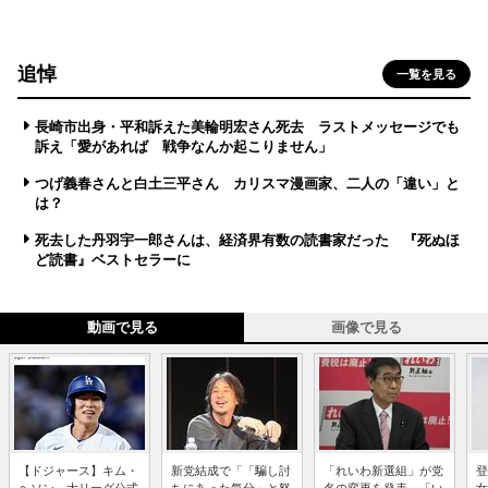
追悼
一覧を見る
長崎市出身・平和訴えた美輪明宏さん死去 ラストメッセージでも
訴え「愛があれば 戦争なんか起こりません」
つげ義春さんと白土三平さん カリスマ漫画家、二人の「違い」と
は？
死去した丹羽宇一郎さんは、経済界有数の読書家だった 『死ぬほ
ど読書』ベストセラーに
動画で見る
画像で見る
【ドジャース】キム・
新党結成で「「騙し討
「れいわ新選組」が党
登