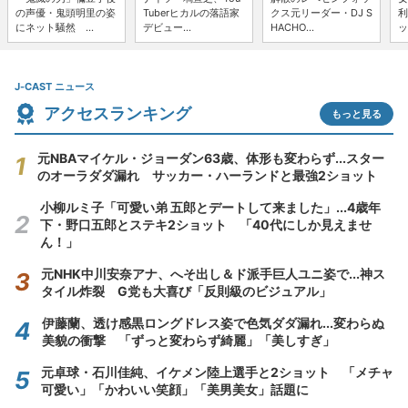
の声優・鬼頭明里の姿
Tuberヒカルの落語家
クス元リーダー・DJ S
利
にネット騒然 ...
デビュー...
HACHO...
ッ
J-CAST ニュース
アクセスランキング
もっと見る
元NBAマイケル・ジョーダン63歳、体形も変わらず...スター
のオーラダダ漏れ サッカー・ハーランドと最強2ショット
小柳ルミ子「可愛い弟 五郎とデートして来ました」...4歳年
下・野口五郎とステキ2ショット 「40代にしか見えませ
ん！」
元NHK中川安奈アナ、へそ出し＆ド派手巨人ユニ姿で...神ス
タイル炸裂 G党も大喜び「反則級のビジュアル」
伊藤蘭、透け感黒ロングドレス姿で色気ダダ漏れ...変わらぬ
美貌の衝撃 「ずっと変わらず綺麗」「美しすぎ」
元卓球・石川佳純、イケメン陸上選手と2ショット 「メチャ
可愛い」「かわいい笑顔」「美男美女」話題に