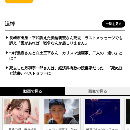
追悼
一覧を見る
長崎市出身・平和訴えた美輪明宏さん死去 ラストメッセージでも
訴え「愛があれば 戦争なんか起こりません」
つげ義春さんと白土三平さん カリスマ漫画家、二人の「違い」と
は？
死去した丹羽宇一郎さんは、経済界有数の読書家だった 『死ぬほ
ど読書』ベストセラーに
動画で見る
画像で見る
「鬼滅の刃」禰豆子役
ナイツ・塙宣之、You
解散のレペゼンフォッ
女