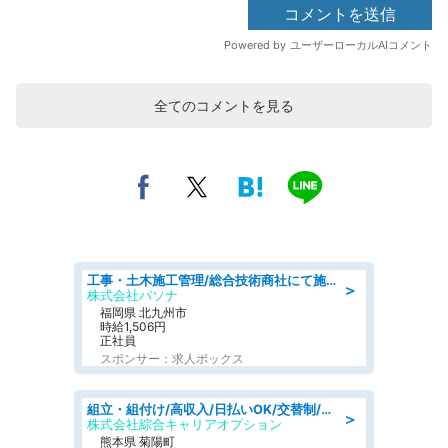
全てのコメントを見る
工事・土木施工管理/総合技術商社にて施工管理のお仕事/即日勤務可/車通勤可/工事・土木施工管理/生産・品質管理
＞
株式会社パソナ
福岡県 北九州市
時給1,506円
正社員
スポンサー：求人ボックス
組立・組付け/高収入/日払いOK/交替制/20・30・40代活躍中/製造 工場
＞
株式会社綜合キャリアオプション
熊本県 菊陽町