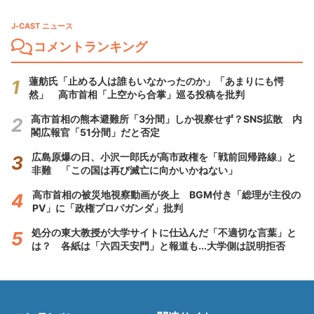
J-CAST ニュース
コメントランキング
蓮舫氏「止める人は誰もいなかったのか」「あまりにも愕
然」 高市首相「上空から合掌」巡る投稿を批判
高市首相の熊本避難所「3分間」しか視察せず？SNS拡散 内
閣広報官「51分間」だと否定
広島原爆の日、小沢一郎氏が高市政権を「戦前回帰路線」と
非難 「この国は再び滅亡に向かいかねない」
高市首相の被災地視察動画が炎上 BGM付き「総理が主役の
PV」に「政権プロパガンダ」批判
処分の東大教授が大学サイトに仕込んだ「不適切な言葉」と
は？ 各紙は「六四天安門」と報道も...大学側は説明拒否