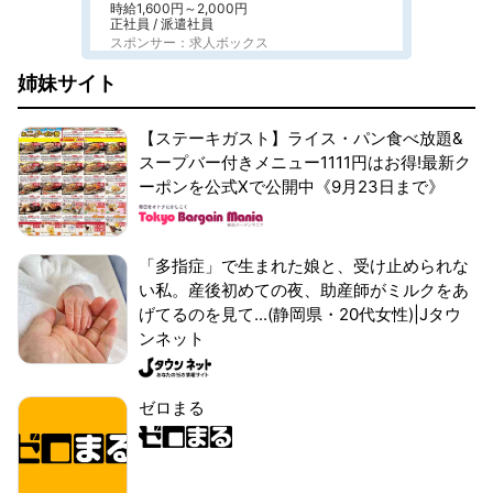
時給1,600円～2,000円
正社員 / 派遣社員
スポンサー：求人ボックス
姉妹サイト
【ステーキガスト】ライス・パン食べ放題&
スープバー付きメニュー1111円はお得!最新ク
ーポンを公式Xで公開中《9月23日まで》
「多指症」で生まれた娘と、受け止められな
い私。産後初めての夜、助産師がミルクをあ
げてるのを見て...(静岡県・20代女性)|Jタウ
ンネット
ゼロまる