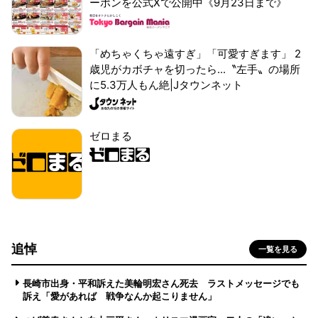
ーポンを公式Xで公開中《9月23日まで》
「めちゃくちゃ遠すぎ」「可愛すぎます」 2
歳児がカボチャを切ったら...〝左手〟の場所
に5.3万人もん絶|Jタウンネット
ゼロまる
追悼
一覧を見る
長崎市出身・平和訴えた美輪明宏さん死去 ラストメッセージでも
訴え「愛があれば 戦争なんか起こりません」