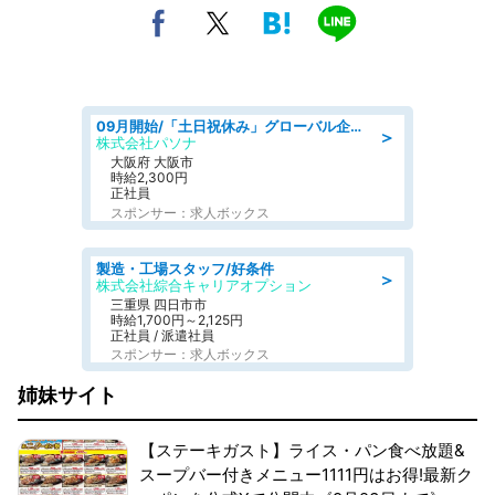
09月開始/「土日祝休み」グローバル企業での産業保健のお仕事/保健師/高時給/残業なし/服装自由
＞
株式会社パソナ
大阪府 大阪市
時給2,300円
正社員
スポンサー：求人ボックス
製造・工場スタッフ/好条件
＞
株式会社綜合キャリアオプション
三重県 四日市市
時給1,700円～2,125円
正社員 / 派遣社員
スポンサー：求人ボックス
姉妹サイト
【ステーキガスト】ライス・パン食べ放題&
スープバー付きメニュー1111円はお得!最新ク