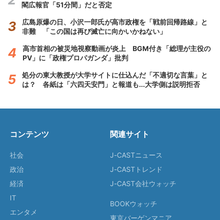
閣広報官「51分間」だと否定
広島原爆の日、小沢一郎氏が高市政権を「戦前回帰路線」と
非難 「この国は再び滅亡に向かいかねない」
高市首相の被災地視察動画が炎上 BGM付き「総理が主役の
PV」に「政権プロパガンダ」批判
処分の東大教授が大学サイトに仕込んだ「不適切な言葉」と
は？ 各紙は「六四天安門」と報道も...大学側は説明拒否
コンテンツ
関連サイト
社会
J-CASTニュース
政治
J-CASTトレンド
経済
J-CAST会社ウォッチ
IT
BOOKウォッチ
エンタメ
東京バーゲンマニア