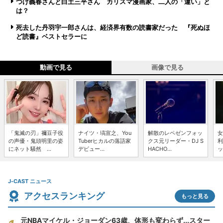
つげ義春さんと白土三平さん カリスマ漫画家、二人の「違い」と
は？
死去した丹羽宇一郎さんは、経済界有数の読書家だった 『死ぬほ
ど読書』ベストセラーに
動画で見る
画像で見る
「鬼滅の刃」禰豆子役
ナイツ・塙宣之、You
解散のレペゼンフォッ
女
の声優・鬼頭明里の姿
Tuberヒカルの落語家
クス元リーダー・DJ S
利
にネット騒然 ...
デビュー...
HACHO...
ッ
J-CAST ニュース
アクセスランキング
もっと見る
元NBAマイケル・ジョーダン63歳、体形も変わらず...スター