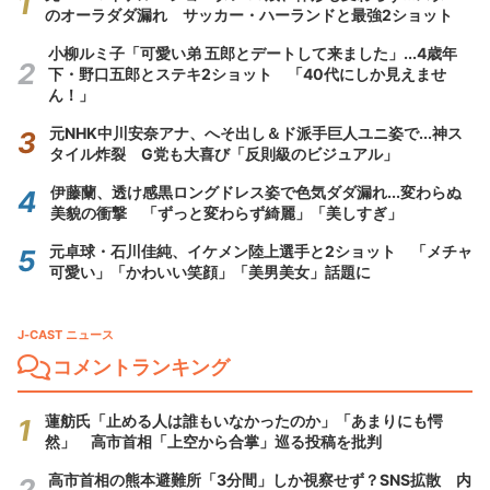
のオーラダダ漏れ サッカー・ハーランドと最強2ショット
小柳ルミ子「可愛い弟 五郎とデートして来ました」...4歳年
下・野口五郎とステキ2ショット 「40代にしか見えませ
ん！」
元NHK中川安奈アナ、へそ出し＆ド派手巨人ユニ姿で...神ス
タイル炸裂 G党も大喜び「反則級のビジュアル」
伊藤蘭、透け感黒ロングドレス姿で色気ダダ漏れ...変わらぬ
美貌の衝撃 「ずっと変わらず綺麗」「美しすぎ」
元卓球・石川佳純、イケメン陸上選手と2ショット 「メチャ
可愛い」「かわいい笑顔」「美男美女」話題に
J-CAST ニュース
コメントランキング
蓮舫氏「止める人は誰もいなかったのか」「あまりにも愕
然」 高市首相「上空から合掌」巡る投稿を批判
高市首相の熊本避難所「3分間」しか視察せず？SNS拡散 内