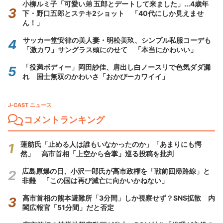
小柳ルミ子「可愛い弟 五郎とデートして来ました」...4歳年
下・野口五郎とステキ2ショット 「40代にしか見えませ
ん！」
サッカー堂安律の美人妻・明松美玖、シンプル私服コーデも
「激カワ」サングラス頭にのせて 「本当にかわいい」
「役満ボディー」岡田紗佳、肩出し白ノースリで色気ダダ漏
れ 国士無双のかわいさ「おかぴーカワイイ」
J-CAST ニュース
コメントランキング
蓮舫氏「止める人は誰もいなかったのか」「あまりにも愕
然」 高市首相「上空から合掌」巡る投稿を批判
広島原爆の日、小沢一郎氏が高市政権を「戦前回帰路線」と
非難 「この国は再び滅亡に向かいかねない」
高市首相の熊本避難所「3分間」しか視察せず？SNS拡散 内
閣広報官「51分間」だと否定