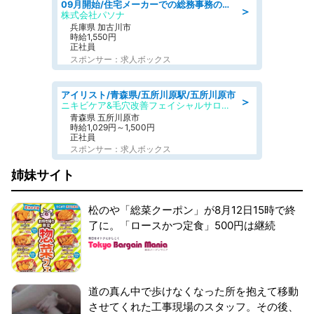
09月開始/住宅メーカーでの総務事務のお仕事/駅近/車通勤可/一般事務/人事労務
＞
株式会社パソナ
兵庫県 加古川市
時給1,550円
正社員
スポンサー：求人ボックス
アイリスト/青森県/五所川原駅/五所川原市
＞
ニキビケア&毛穴改善フェイシャルサロン BELDAD
青森県 五所川原市
時給1,029円～1,500円
正社員
スポンサー：求人ボックス
姉妹サイト
松のや「総菜クーポン」が8月12日15時で終
了に。「ロースかつ定食」500円は継続
道の真ん中で歩けなくなった所を抱えて移動
させてくれた工事現場のスタッフ。その後、