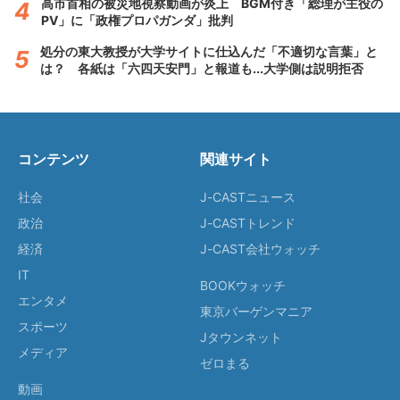
高市首相の被災地視察動画が炎上 BGM付き「総理が主役の
PV」に「政権プロパガンダ」批判
処分の東大教授が大学サイトに仕込んだ「不適切な言葉」と
は？ 各紙は「六四天安門」と報道も...大学側は説明拒否
コンテンツ
関連サイト
社会
J-CASTニュース
政治
J-CASTトレンド
経済
J-CAST会社ウォッチ
IT
BOOKウォッチ
エンタメ
東京バーゲンマニア
スポーツ
Jタウンネット
メディア
ゼロまる
動画