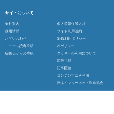
サイトについて
会社案内
個人情報保護方針
採用情報
サイト利用規約
お問い合わせ
SNS利用ポリシー
ニュース読者投稿
AIポリシー
編集長からの手紙
クッキーの利用について
広告掲載
記事配信
コンテンツ二次利用
日本インターネット報道協会
© 2026 J-CAST, Inc. All Rights Reserved.