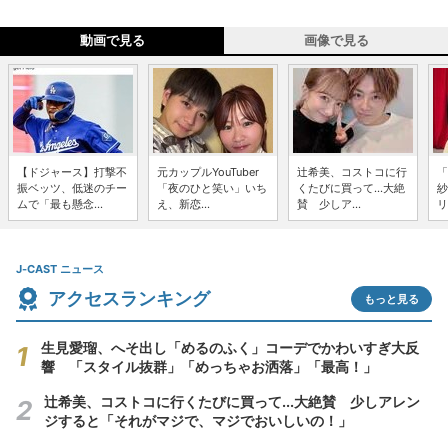
動画で見る
画像で見る
【ドジャース】打撃不
元カップルYouTuber
辻希美、コストコに行
「
振ベッツ、低迷のチー
「夜のひと笑い」いち
くたびに買って...大絶
紗
ムで「最も懸念...
え、新恋...
賛 少しア...
リ
J-CAST ニュース
アクセスランキング
もっと見る
生見愛瑠、へそ出し「めるのふく」コーデでかわいすぎ大反
響 「スタイル抜群」「めっちゃお洒落」「最高！」
辻希美、コストコに行くたびに買って...大絶賛 少しアレン
ジすると「それがマジで、マジでおいしいの！」