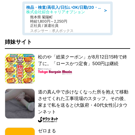
検品・検査/高収入/日払いOK/日勤/20・30・40代活躍中/製造 工場
＞
株式会社綜合キャリアオプション
熊本県 菊陽町
時給1,800円～2,250円
正社員 / 派遣社員
スポンサー：求人ボックス
姉妹サイト
松のや「総菜クーポン」が8月12日15時で終
了に。「ロースかつ定食」500円は継続
道の真ん中で歩けなくなった所を抱えて移動
させてくれた工事現場のスタッフ。その後、
家まで私を送ると(大阪府・40代女性)|Jタウ
ンネット
ゼロまる