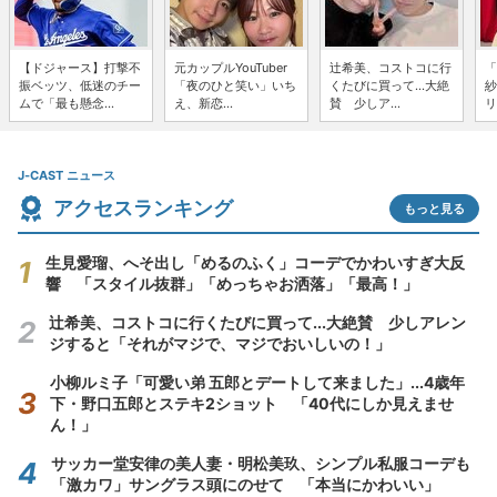
【ドジャース】打撃不
元カップルYouTuber
辻希美、コストコに行
「
振ベッツ、低迷のチー
「夜のひと笑い」いち
くたびに買って...大絶
紗
ムで「最も懸念...
え、新恋...
賛 少しア...
リ
J-CAST ニュース
アクセスランキング
もっと見る
生見愛瑠、へそ出し「めるのふく」コーデでかわいすぎ大反
響 「スタイル抜群」「めっちゃお洒落」「最高！」
辻希美、コストコに行くたびに買って...大絶賛 少しアレン
ジすると「それがマジで、マジでおいしいの！」
小柳ルミ子「可愛い弟 五郎とデートして来ました」...4歳年
下・野口五郎とステキ2ショット 「40代にしか見えませ
ん！」
サッカー堂安律の美人妻・明松美玖、シンプル私服コーデも
「激カワ」サングラス頭にのせて 「本当にかわいい」