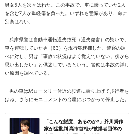
男女5人を次々はねた。この事故で、車に乗っていた2人
を含む7人が重軽傷を負った。いずれも意識があり、命に
別条はない。
兵庫県警は自動車運転過失致死（過失傷害）の疑いで、
車を運転していた男（63）を現行犯逮捕した。警察の調
べに対し、男は「事故の状況はよく覚えていない。後から
思い出したい」と供述しているという。警察は事故の詳し
い原因を調べている。
男の車は駅ロータリー付近の歩道に乗り上げて歩行者を
はね、さらにモニュメントの台座にぶつかって停止した。
「こんな態度、あるのか?」芥川賞作
家が猛批判 高市首相が被爆者団体の