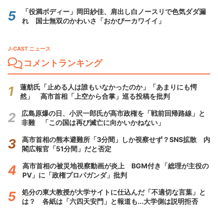
「役満ボディー」岡田紗佳、肩出し白ノースリで色気ダダ漏
れ 国士無双のかわいさ「おかぴーカワイイ」
J-CAST ニュース
コメントランキング
蓮舫氏「止める人は誰もいなかったのか」「あまりにも愕
然」 高市首相「上空から合掌」巡る投稿を批判
広島原爆の日、小沢一郎氏が高市政権を「戦前回帰路線」と
非難 「この国は再び滅亡に向かいかねない」
高市首相の熊本避難所「3分間」しか視察せず？SNS拡散 内
閣広報官「51分間」だと否定
高市首相の被災地視察動画が炎上 BGM付き「総理が主役の
PV」に「政権プロパガンダ」批判
処分の東大教授が大学サイトに仕込んだ「不適切な言葉」と
は？ 各紙は「六四天安門」と報道も...大学側は説明拒否