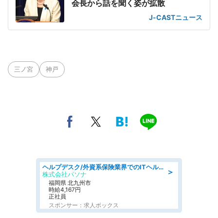
会長から話を聞く姿が拡散
J-CASTニュース
三ノ宮
神戸
ヘルプデスク/外資系保険業界でのITヘルプデスク業務/駅近/即日勤務可/ヘルプデスク
＞
株式会社パソナ
福岡県 北九州市
時給4,167円
正社員
スポンサー：求人ボックス