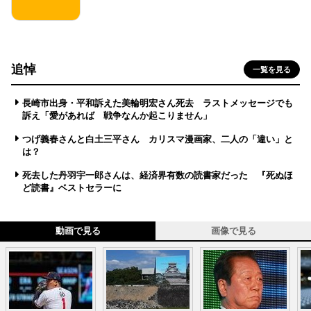
追悼
一覧を見る
長崎市出身・平和訴えた美輪明宏さん死去 ラストメッセージでも
訴え「愛があれば 戦争なんか起こりません」
つげ義春さんと白土三平さん カリスマ漫画家、二人の「違い」と
は？
死去した丹羽宇一郎さんは、経済界有数の読書家だった 『死ぬほ
ど読書』ベストセラーに
動画で見る
画像で見る