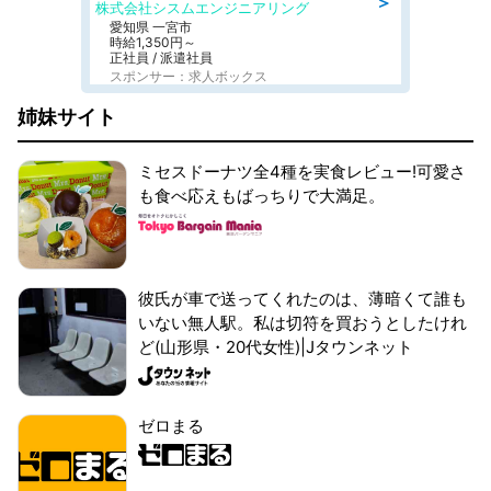
＞
株式会社シスムエンジニアリング
愛知県 一宮市
時給1,350円～
正社員 / 派遣社員
スポンサー：求人ボックス
姉妹サイト
ミセスドーナツ全4種を実食レビュー!可愛さ
も食べ応えもばっちりで大満足。
彼氏が車で送ってくれたのは、薄暗くて誰も
いない無人駅。私は切符を買おうとしたけれ
ど(山形県・20代女性)|Jタウンネット
ゼロまる