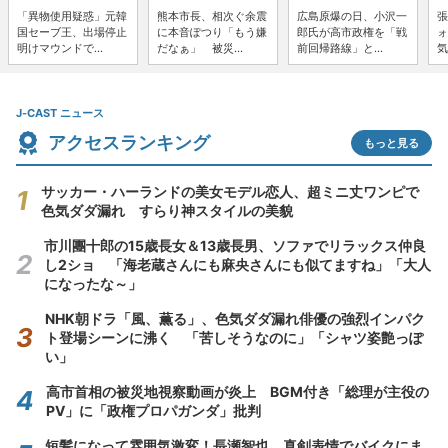
「異物使用疑惑」元韓
熊本市長、相次ぐ余震
広島原爆の日、小沢一
張
国セーブ王、出場停止
に本音ぽつり「もう嫌
郎氏が高市政権を「戦
ォ
明けマウンドで...
だなぁ」 被災...
前回帰路線」と...
気
J-CAST ニュース
アクセスランキング
もっと見る
サッカー・ハーランドの美女モデル恋人、超ミニ丈ワンピで
色気ダダ漏れ すらり神スタイルの美貌
市川團十郎の15歳長女＆13歳長男、ソファでリラックス仲良
し2ショ 「海老蔵さんにも麻央さんにも似てますね」「大人
になったな～」
NHK朝ドラ「風、薫る」、色気ダダ漏れ俳優の強烈インパク
ト登場シーンに沸く 「苦しそうなのに」「シャツ姿艶っぽ
い」
高市首相の被災地視察動画が炎上 BGM付き「総理が主役の
PV」に「政権プロパガンダ」批判
短髪になって雰囲気激変！長瀬智也、真剣表情でバイクにま