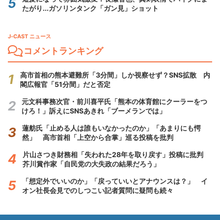
たがり...ガソリンタンク「ガン見」ショット
J-CAST ニュース
コメントランキング
高市首相の熊本避難所「3分間」しか視察せず？SNS拡散 内
閣広報官「51分間」だと否定
元文科事務次官・前川喜平氏「熊本の体育館にクーラーをつ
けろ！」訴えにSNSあきれ「ブーメランでは」
蓮舫氏「止める人は誰もいなかったのか」「あまりにも愕
然」 高市首相「上空から合掌」巡る投稿を批判
片山さつき財務相「失われた28年を取り戻す」投稿に批判
芥川賞作家「自民党の大失政の結果だろう」
「想定外でいいのか」「戻っていいとアナウンスは？」 イ
オン社長会見でのしつこい記者質問に疑問も続々