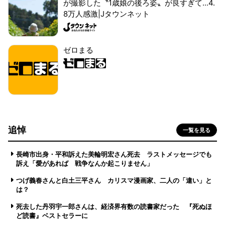
が撮影した〝1歳娘の後ろ姿〟が良すぎて...4.
8万人感激|Jタウンネット
ゼロまる
追悼
一覧を見る
長崎市出身・平和訴えた美輪明宏さん死去 ラストメッセージでも
訴え「愛があれば 戦争なんか起こりません」
つげ義春さんと白土三平さん カリスマ漫画家、二人の「違い」と
は？
死去した丹羽宇一郎さんは、経済界有数の読書家だった 『死ぬほ
ど読書』ベストセラーに