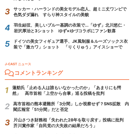
サッカー・ハーランドの美女モデル恋人、超ミニ丈ワンピで
色気ダダ漏れ すらり神スタイルの美貌
羽生結弦、美しいブルー基調の衣装で...「ゆず」北川悠仁・
岩沢厚治と3ショット ゆず×ゆづコラボにファン歓喜
ドイツの美女フィギュア選手、JK風制服＆ルーズソックス衣
装で「激カワ」ショット 「りくりゅう」アイスショーで
J-CAST ニュース
コメントランキング
蓮舫氏「止める人は誰もいなかったのか」「あまりにも愕
然」 高市首相「上空から合掌」巡る投稿を批判
高市首相の熊本避難所「3分間」しか視察せず？SNS拡散 内
閣広報官「51分間」だと否定
片山さつき財務相「失われた28年を取り戻す」投稿に批判
芥川賞作家「自民党の大失政の結果だろう」