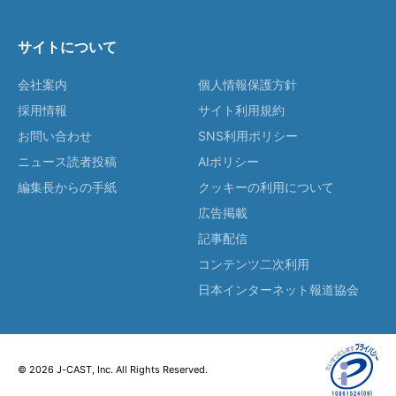
サイトについて
会社案内
個人情報保護方針
採用情報
サイト利用規約
お問い合わせ
SNS利用ポリシー
ニュース読者投稿
AIポリシー
編集長からの手紙
クッキーの利用について
広告掲載
記事配信
コンテンツ二次利用
日本インターネット報道協会
© 2026 J-CAST, Inc. All Rights Reserved.