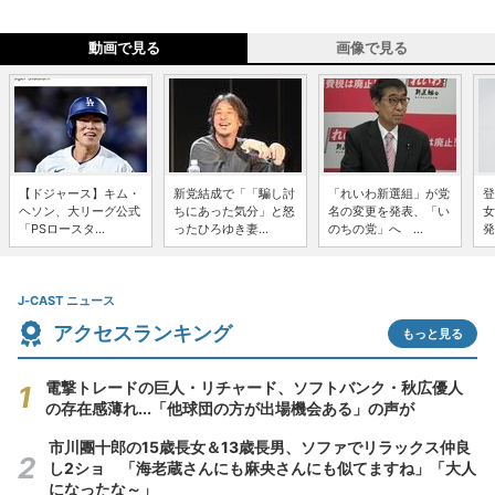
動画で見る
画像で見る
【ドジャース】キム・
新党結成で「「騙し討
「れいわ新選組」が党
登
ヘソン、大リーグ公式
ちにあった気分」と怒
名の変更を発表、「い
女
「PSロースタ...
ったひろゆき妻...
のちの党」へ ...
発
J-CAST ニュース
アクセスランキング
もっと見る
電撃トレードの巨人・リチャード、ソフトバンク・秋広優人
の存在感薄れ...「他球団の方が出場機会ある」の声が
市川團十郎の15歳長女＆13歳長男、ソファでリラックス仲良
し2ショ 「海老蔵さんにも麻央さんにも似てますね」「大人
になったな～」