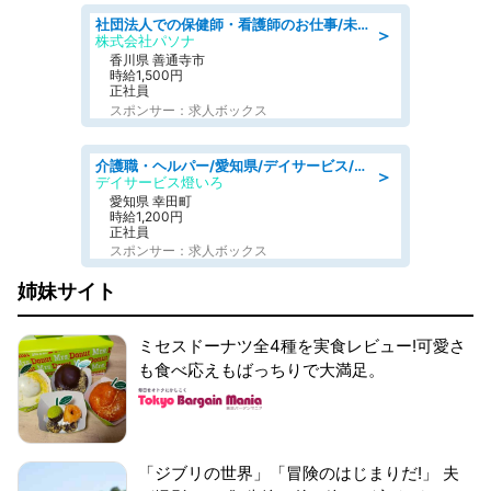
社団法人での保健師・看護師のお仕事/未経験OK/要資格:普通免許、保健師、正看護師
＞
株式会社パソナ
香川県 善通寺市
時給1,500円
正社員
スポンサー：求人ボックス
介護職・ヘルパー/愛知県/デイサービス/JR東海道本線 幸田/額田郡幸田町
＞
デイサービス燈いろ
愛知県 幸田町
時給1,200円
正社員
スポンサー：求人ボックス
姉妹サイト
ミセスドーナツ全4種を実食レビュー!可愛さ
も食べ応えもばっちりで大満足。
「ジブリの世界」「冒険のはじまりだ!」 夫