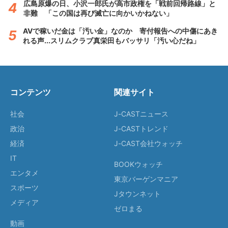
広島原爆の日、小沢一郎氏が高市政権を「戦前回帰路線」と
非難 「この国は再び滅亡に向かいかねない」
AVで稼いだ金は「汚い金」なのか 寄付報告への中傷にあき
れる声...スリムクラブ真栄田もバッサリ「汚い心だね」
コンテンツ
関連サイト
社会
J-CASTニュース
政治
J-CASTトレンド
経済
J-CAST会社ウォッチ
IT
BOOKウォッチ
エンタメ
東京バーゲンマニア
スポーツ
Jタウンネット
メディア
ゼロまる
動画