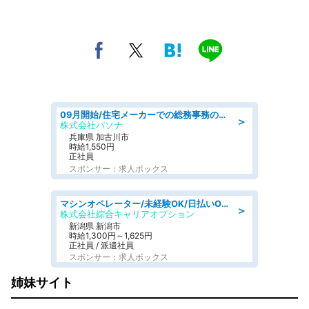
09月開始/住宅メーカーでの総務事務のお仕事/駅近/車通勤可/一般事務/人事労務
＞
株式会社パソナ
兵庫県 加古川市
時給1,550円
正社員
スポンサー：求人ボックス
マシンオペレーター/未経験OK/日払いOK/寮費無料/交替制/20・30・40代活躍中
＞
株式会社綜合キャリアオプション
新潟県 新潟市
時給1,300円～1,625円
正社員 / 派遣社員
スポンサー：求人ボックス
姉妹サイト