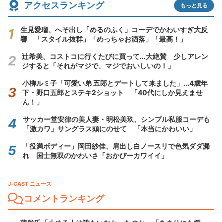
アクセスランキング
もっと見る
生見愛瑠、へそ出し「めるのふく」コーデでかわいすぎ大反
響 「スタイル抜群」「めっちゃお洒落」「最高！」
辻希美、コストコに行くたびに買って...大絶賛 少しアレン
ジすると「それがマジで、マジでおいしいの！」
小柳ルミ子「可愛い弟 五郎とデートして来ました」...4歳年
下・野口五郎とステキ2ショット 「40代にしか見えませ
ん！」
サッカー堂安律の美人妻・明松美玖、シンプル私服コーデも
「激カワ」サングラス頭にのせて 「本当にかわいい」
「役満ボディー」岡田紗佳、肩出し白ノースリで色気ダダ漏
れ 国士無双のかわいさ「おかぴーカワイイ」
J-CAST ニュース
コメントランキング