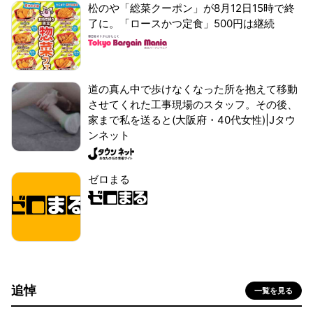
松のや「総菜クーポン」が8月12日15時で終
了に。「ロースかつ定食」500円は継続
道の真ん中で歩けなくなった所を抱えて移動
させてくれた工事現場のスタッフ。その後、
家まで私を送ると(大阪府・40代女性)|Jタウ
ンネット
ゼロまる
追悼
一覧を見る