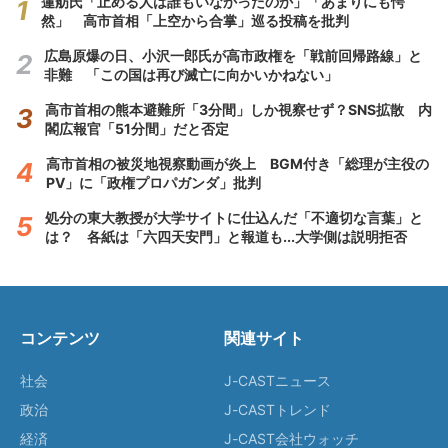
蓮舫氏「止める人は誰もいなかったのか」「あまりにも愕
然」 高市首相「上空から合掌」巡る投稿を批判
広島原爆の日、小沢一郎氏が高市政権を「戦前回帰路線」と
非難 「この国は再び滅亡に向かいかねない」
高市首相の熊本避難所「3分間」しか視察せず？SNS拡散 内
閣広報官「51分間」だと否定
高市首相の被災地視察動画が炎上 BGM付き「総理が主役の
PV」に「政権プロパガンダ」批判
処分の東大教授が大学サイトに仕込んだ「不適切な言葉」と
は？ 各紙は「六四天安門」と報道も...大学側は説明拒否
コンテンツ
関連サイト
社会
J-CASTニュース
政治
J-CASTトレンド
経済
J-CAST会社ウォッチ