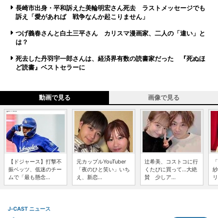
長崎市出身・平和訴えた美輪明宏さん死去 ラストメッセージでも
訴え「愛があれば 戦争なんか起こりません」
つげ義春さんと白土三平さん カリスマ漫画家、二人の「違い」と
は？
死去した丹羽宇一郎さんは、経済界有数の読書家だった 『死ぬほ
ど読書』ベストセラーに
動画で見る
画像で見る
【ドジャース】打撃不
元カップルYouTuber
辻希美、コストコに行
「
振ベッツ、低迷のチー
「夜のひと笑い」いち
くたびに買って...大絶
紗
ムで「最も懸念...
え、新恋...
賛 少しア...
リ
J-CAST ニュース