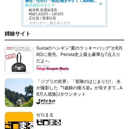
梱包・仕分け・検品/働きやすくて高時給の仕分け作業長期休暇充実/残業なし
＞
株式会社オオミヤ
岐阜県 美濃加茂市
時給1,450円～1,813円
正社員 / 派遣社員
スポンサー：求人ボックス
姉妹サイト
Suicaのペンギン"夏のラッキーバッグ"が8月
8日に発売。Pensta史上最も豪華な7点入り
だよ~。
「ジブリの世界」「冒険のはじまりだ!」 夫
が撮影した〝1歳娘の後ろ姿〟が良すぎて...4.
8万人感激|Jタウンネット
ゼロまる