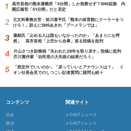
高市首相の熊本避難所「3分間」しか視察せず？SNS拡散 内
閣広報官「51分間」だと否定
元文科事務次官・前川喜平氏「熊本の体育館にクーラーをつ
けろ！」訴えにSNSあきれ「ブーメランでは」
蓮舫氏「止める人は誰もいなかったのか」「あまりにも愕
然」 高市首相「上空から合掌」巡る投稿を批判
片山さつき財務相「失われた28年を取り戻す」投稿に批判
芥川賞作家「自民党の大失政の結果だろう」
「想定外でいいのか」「戻っていいとアナウンスは？」 イ
オン社長会見でのしつこい記者質問に疑問も続々
コンテンツ
関連サイト
社会
J-CASTニュース
政治
J-CASTトレンド