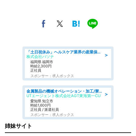
「土日祝休み」ヘルスケア業界の産業保健師/高時給/未経験OK/要資格:保健師、正看護師
＞
株式会社パソナ
福岡県 福岡市
時給2,300円
正社員
スポンサー：求人ボックス
金属製品の機械オペレーション・加工/寮完備/日払い/工場・製造
＞
UTエージェント株式会社AGT東海第一CU
愛知県 知立市
時給1,600円
正社員 / 派遣社員
スポンサー：求人ボックス
姉妹サイト