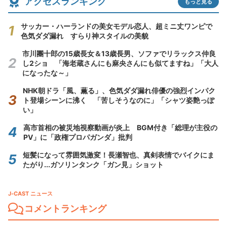
アクセスランキング
もっと見る
サッカー・ハーランドの美女モデル恋人、超ミニ丈ワンピで
色気ダダ漏れ すらり神スタイルの美貌
市川團十郎の15歳長女＆13歳長男、ソファでリラックス仲良
し2ショ 「海老蔵さんにも麻央さんにも似てますね」「大人
になったな～」
NHK朝ドラ「風、薫る」、色気ダダ漏れ俳優の強烈インパク
ト登場シーンに沸く 「苦しそうなのに」「シャツ姿艶っぽ
い」
高市首相の被災地視察動画が炎上 BGM付き「総理が主役の
PV」に「政権プロパガンダ」批判
短髪になって雰囲気激変！長瀬智也、真剣表情でバイクにま
たがり...ガソリンタンク「ガン見」ショット
J-CAST ニュース
コメントランキング