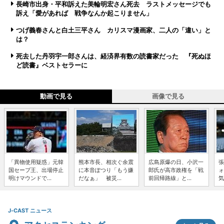
長崎市出身・平和訴えた美輪明宏さん死去 ラストメッセージでも
訴え「愛があれば 戦争なんか起こりません」
つげ義春さんと白土三平さん カリスマ漫画家、二人の「違い」と
は？
死去した丹羽宇一郎さんは、経済界有数の読書家だった 『死ぬほ
ど読書』ベストセラーに
動画で見る
画像で見る
「異物使用疑惑」元韓
熊本市長、相次ぐ余震
広島原爆の日、小沢一
張
国セーブ王、出場停止
に本音ぽつり「もう嫌
郎氏が高市政権を「戦
ォ
明けマウンドで...
だなぁ」 被災...
前回帰路線」と...
気
J-CAST ニュース