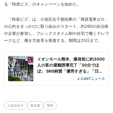
る「時差ビズ」のキャンペーンを始めた。
「時差ビズ」は、小池百合子都知事の「満員電車ゼロ」
の公約をきっかけに取り組みがスタート。約260の自治体
や企業が参加し、フレックスタイム制や自宅で働くテレワ
ークなど、働き方改革を推進する。期間は25日まで。
イオンモール熊本、爆発前に約3000
人の客の避難誘導完了「30分でほ
ぼ」 SNS称賛「優秀すぎる」「日頃
の教育の賜物」
J-CASTニュース
小池百合子
東京都
電車