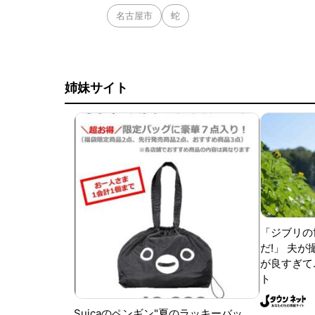
名古屋市
蛇
姉妹サイト
「ジブリの
だ!」 夫
が良すぎて.
ト
Suicaのペンギン"夏のラッキーバッ