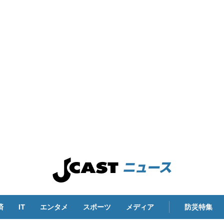
済
IT
エンタメ
スポーツ
メディア
防災特集