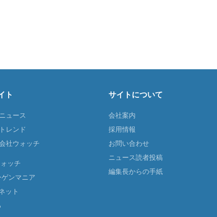
イト
サイトについて
Tニュース
会社案内
Tトレンド
採用情報
ST会社ウォッチ
お問い合わせ
ニュース読者投稿
ウォッチ
編集長からの手紙
ーゲンマニア
ネット
る