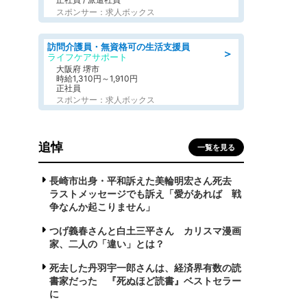
スポンサー：求人ボックス
訪問介護員・無資格可の生活支援員
＞
ライフケアサポート
大阪府 堺市
時給1,310円～1,910円
正社員
スポンサー：求人ボックス
追悼
一覧を見る
長崎市出身・平和訴えた美輪明宏さん死去
ラストメッセージでも訴え「愛があれば 戦
争なんか起こりません」
つげ義春さんと白土三平さん カリスマ漫画
家、二人の「違い」とは？
死去した丹羽宇一郎さんは、経済界有数の読
書家だった 『死ぬほど読書』ベストセラー
に