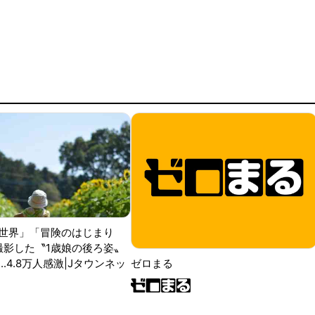
世界」「冒険のはじまり
が撮影した〝1歳娘の後ろ姿〟
ゼロまる
..4.8万人感激|Jタウンネッ