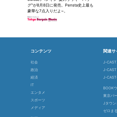
グ"が8月8日に発売。Pensta史上最も
豪華な7点入りだよ~。
コンテンツ
関連サ
社会
J-CAS
政治
J-CAS
経済
J-CA
IT
BOOK
エンタメ
東京バ
スポーツ
Jタウン
メディア
ゼロま