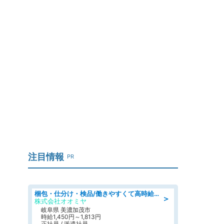
注目情報
PR
梱包・仕分け・検品/働きやすくて高時給の仕分け作業長期休暇充実/残業なし
＞
株式会社オオミヤ
岐阜県 美濃加茂市
時給1,450円～1,813円
正社員 / 派遣社員