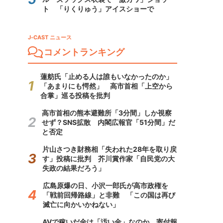
ト 「りくりゅう」アイスショーで
J-CAST ニュース
コメントランキング
蓮舫氏「止める人は誰もいなかったのか」
「あまりにも愕然」 高市首相「上空から
合掌」巡る投稿を批判
高市首相の熊本避難所「3分間」しか視察
せず？SNS拡散 内閣広報官「51分間」だ
と否定
片山さつき財務相「失われた28年を取り戻
す」投稿に批判 芥川賞作家「自民党の大
失政の結果だろう」
広島原爆の日、小沢一郎氏が高市政権を
「戦前回帰路線」と非難 「この国は再び
滅亡に向かいかねない」
AVで稼いだ金は「汚い金」なのか 寄付報