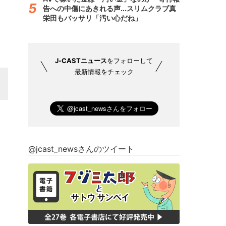
告への中傷にあきれる声...スリムクラブ真
栄田もバッサリ「汚い心だね」
J-CASTニュース
をフォローして
最新情報をチェック
@jcast_newsさんのツイート