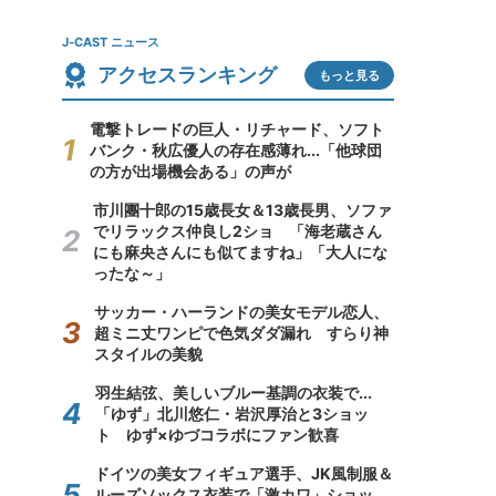
J-CAST ニュース
アクセスランキング
もっと見る
電撃トレードの巨人・リチャード、ソフト
バンク・秋広優人の存在感薄れ...「他球団
の方が出場機会ある」の声が
市川團十郎の15歳長女＆13歳長男、ソファ
でリラックス仲良し2ショ 「海老蔵さん
にも麻央さんにも似てますね」「大人にな
ったな～」
サッカー・ハーランドの美女モデル恋人、
超ミニ丈ワンピで色気ダダ漏れ すらり神
スタイルの美貌
羽生結弦、美しいブルー基調の衣装で...
「ゆず」北川悠仁・岩沢厚治と3ショッ
ト ゆず×ゆづコラボにファン歓喜
ドイツの美女フィギュア選手、JK風制服＆
ルーズソックス衣装で「激カワ」ショッ