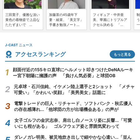
三田寛子、優雅な淡い
加藤茶の45歳年下
フィギュア・中井亜
制
黄色の着物姿で上品な
妻・綾菜、「美文字」
美、華麗にトリプルア
う
たたずまいで ...
手書き勉強ノート...
クセル決める 「...
一
J-CAST ニュース
アクセスランキング
もっと見る
顔面付近の155キロ直球にヘルメット叩きつけたDeNAルーキ
ー宮下朝陽に擁護の声 「負けん気必要」と球団OB
元卓球・石川佳純、イケメン陸上選手と2ショット 「メチャ
可愛い」「かわいい笑顔」「美男美女」話題に
電撃トレードの巨人・リチャード、ソフトバンク・秋広優人
の存在感薄れ...「他球団の方が出場機会ある」の声が
女子ゴルフの金沢志奈、肩出し白ノースリ姿に反響...「可愛
いにも程がある」 ゴルフウェア姿と雰囲気変わって
ダレノガレ明美、被災地炊き出しで細やかな心遣い...「並ん