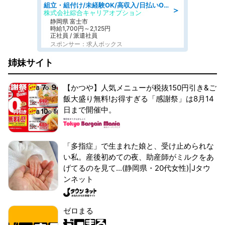
組立・組付け/未経験OK/高収入/日払いOK/寮費無料/交替制
＞
株式会社綜合キャリアオプション
静岡県 富士市
時給1,700円～2,125円
正社員 / 派遣社員
スポンサー：求人ボックス
姉妹サイト
【かつや】人気メニューが税抜150円引き&ご
飯大盛り無料!お得すぎる「感謝祭」は8月14
日まで開催中。
「多指症」で生まれた娘と、受け止められな
い私。産後初めての夜、助産師がミルクをあ
げてるのを見て...(静岡県・20代女性)|Jタウ
ンネット
ゼロまる