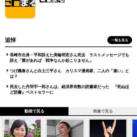
追悼
一覧を見る
長崎市出身・平和訴えた美輪明宏さん死去 ラストメッセージでも
訴え「愛があれば 戦争なんか起こりません」
つげ義春さんと白土三平さん カリスマ漫画家、二人の「違い」と
は？
死去した丹羽宇一郎さんは、経済界有数の読書家だった 『死ぬほ
ど読書』ベストセラーに
動画で見る
画像で見る