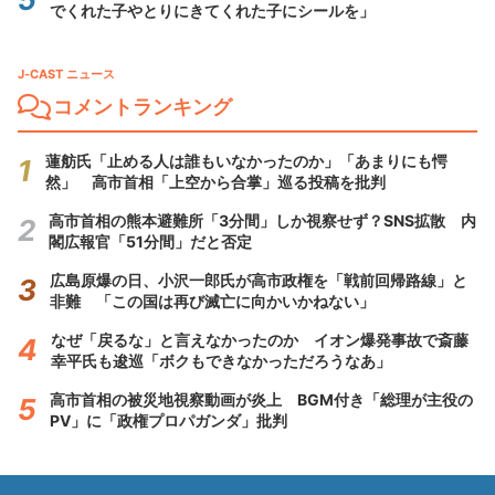
でくれた子やとりにきてくれた子にシールを」
J-CAST ニュース
コメントランキング
蓮舫氏「止める人は誰もいなかったのか」「あまりにも愕
然」 高市首相「上空から合掌」巡る投稿を批判
高市首相の熊本避難所「3分間」しか視察せず？SNS拡散 内
閣広報官「51分間」だと否定
広島原爆の日、小沢一郎氏が高市政権を「戦前回帰路線」と
非難 「この国は再び滅亡に向かいかねない」
なぜ「戻るな」と言えなかったのか イオン爆発事故で斎藤
幸平氏も逡巡「ボクもできなかっただろうなあ」
高市首相の被災地視察動画が炎上 BGM付き「総理が主役の
PV」に「政権プロパガンダ」批判