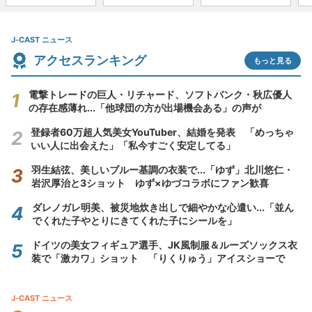
J-CAST ニュース
アクセスランキング
もっと見る
電撃トレードの巨人・リチャード、ソフトバンク・秋広優人
の存在感薄れ...「他球団の方が出場機会ある」の声が
登録者60万超人気美女YouTuber、結婚を発表 「めっちゃ
いい人に出会えた」「私今すごく安定してる」
羽生結弦、美しいブルー基調の衣装で...「ゆず」北川悠仁・
岩沢厚治と3ショット ゆず×ゆづコラボにファン歓喜
ダレノガレ明美、被災地炊き出しで細やかな心遣い...「並ん
でくれた子やとりにきてくれた子にシールを」
ドイツの美女フィギュア選手、JK風制服＆ルーズソックス衣
装で「激カワ」ショット 「りくりゅう」アイスショーで
J-CAST ニュース