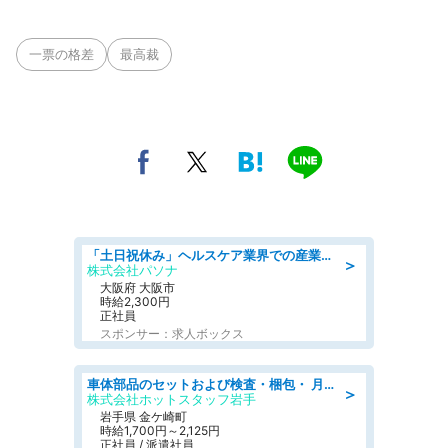
一票の格差
最高裁
「土日祝休み」ヘルスケア業界での産業保健師業務/看護師/高時給/要資格:正看護師
＞
株式会社パソナ
大阪府 大阪市
時給2,300円
正社員
スポンサー：求人ボックス
車体部品のセットおよび検査・梱包・ 月収32万可!自動車部品の組付け・検査 家賃補助あり 長期安定/日払いOK
＞
株式会社ホットスタッフ岩手
岩手県 金ケ崎町
時給1,700円～2,125円
正社員 / 派遣社員