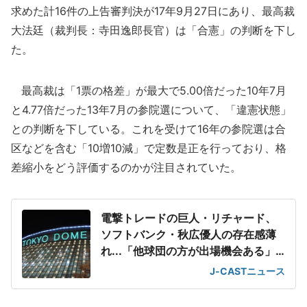
求めた計16件の上告審判決が17年9月27日にあり、最高裁
大法廷（裁判長：寺田逸郎長官）は「合憲」の判断を下し
た。
最高裁は「1票の格差」が最大で5.00倍だった10年7月
と4.77倍だった13年7月の参院選について、「違憲状態」
との判断を下している。これを受けて16年の参院選は合
区などを含む「10増10減」で定数是正を行っており、格
差縮小をどう評価するのかが注目されていた。
電撃トレードの巨人・リチャード、
ソフトバンク・秋広優人の存在感薄
れ...「他球団の方が出場機会ある」
の声が
J-CASTニュース