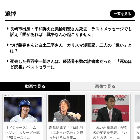
追悼
一覧を見る
長崎市出身・平和訴えた美輪明宏さん死去 ラストメッセージでも
訴え「愛があれば 戦争なんか起こりません」
つげ義春さんと白土三平さん カリスマ漫画家、二人の「違い」と
は？
死去した丹羽宇一郎さんは、経済界有数の読書家だった 『死ぬほ
ど読書』ベストセラーに
動画で見る
画像で見る
【ドジャース】キム・
新党結成で「「騙し討
「れいわ新選組」が党
登
ヘソン、大リーグ公式
ちにあった気分」と怒
名の変更を発表、「い
女
「PSロースタ...
ったひろゆき妻...
のちの党」へ ...
発