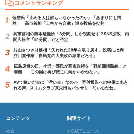
コメントランキング
蓮舫氏「止める人は誰もいなかったのか」「あまりにも愕
然」 高市首相「上空から合掌」巡る投稿を批判
高市首相の熊本避難所「3分間」しか視察せず？SNS拡散 内
閣広報官「51分間」だと否定
片山さつき財務相「失われた28年を取り戻す」投稿に批判
芥川賞作家「自民党の大失政の結果だろう」
広島原爆の日、小沢一郎氏が高市政権を「戦前回帰路線」と
非難 「この国は再び滅亡に向かいかねない」
AVで稼いだ金は「汚い金」なのか 寄付報告への中傷にあき
れる声...スリムクラブ真栄田もバッサリ「汚い心だね」
コンテンツ
関連サイト
社会
J-CASTニュース