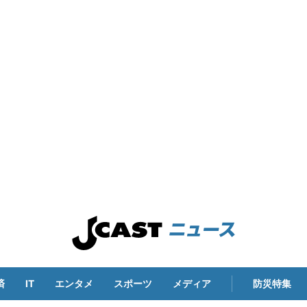
済
IT
エンタメ
スポーツ
メディア
防災特集