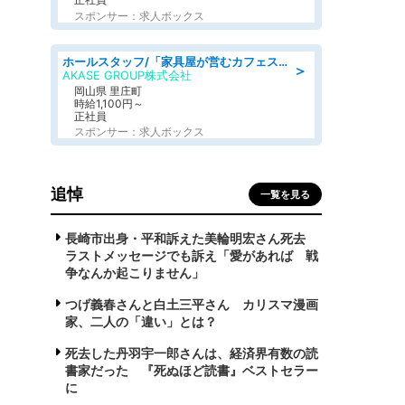
スポンサー：求人ボックス
ホールスタッフ/「家具屋が営むカフェスタッフ!」週2日～OK!嬉しいまかない付き/岡山県/浅口郡里庄町
＞
AKASE GROUP株式会社
岡山県 里庄町
時給1,100円～
正社員
スポンサー：求人ボックス
追悼
一覧を見る
長崎市出身・平和訴えた美輪明宏さん死去
ラストメッセージでも訴え「愛があれば 戦
争なんか起こりません」
つげ義春さんと白土三平さん カリスマ漫画
家、二人の「違い」とは？
死去した丹羽宇一郎さんは、経済界有数の読
書家だった 『死ぬほど読書』ベストセラー
に