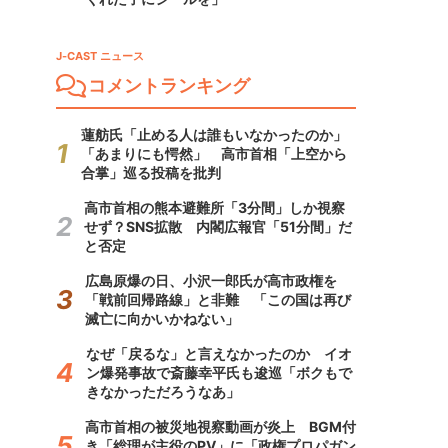
J-CAST ニュース
コメントランキング
蓮舫氏「止める人は誰もいなかったのか」
「あまりにも愕然」 高市首相「上空から
合掌」巡る投稿を批判
高市首相の熊本避難所「3分間」しか視察
せず？SNS拡散 内閣広報官「51分間」だ
と否定
広島原爆の日、小沢一郎氏が高市政権を
「戦前回帰路線」と非難 「この国は再び
滅亡に向かいかねない」
なぜ「戻るな」と言えなかったのか イオ
ン爆発事故で斎藤幸平氏も逡巡「ボクもで
きなかっただろうなあ」
高市首相の被災地視察動画が炎上 BGM付
き「総理が主役のPV」に「政権プロパガン