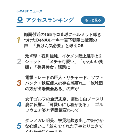
J-CAST ニュース
アクセスランキング
もっと見る
顔面付近の155キロ直球にヘルメット叩き
つけたDeNAルーキー宮下朝陽に擁護の
声 「負けん気必要」と球団OB
元卓球・石川佳純、イケメン陸上選手と2
ショット 「メチャ可愛い」「かわいい笑
顔」「美男美女」話題に
電撃トレードの巨人・リチャード、ソフト
バンク・秋広優人の存在感薄れ...「他球団
の方が出場機会ある」の声が
女子ゴルフの金沢志奈、肩出し白ノースリ
姿に反響...「可愛いにも程がある」 ゴル
フウェア姿と雰囲気変わって
ダレノガレ明美、被災地炊き出しで細やか
な心遣い...「並んでくれた子やとりにきて
くれた子にシールを」