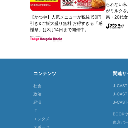
られない私
がミルクをあ
【かつや】人気メニューが税抜150円
県・20代女
引き&ご飯大盛り無料!お得すぎる「感
謝祭」は8月14日まで開催中。
コンテンツ
関連サ
社会
J-CAS
政治
J-CAS
経済
J-CA
IT
BOOK
エンタメ
東京バ
スポーツ