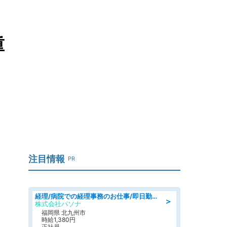
重
注目情報
PR
経理/病院での経理事務のお仕事/即日勤務可/車通勤可/経理/一般事務
＞
株式会社パソナ
福岡県 北九州市
時給1,380円
正社員