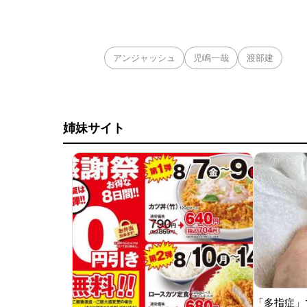
アンジャッシュ
児嶋一哉
渡部建
姉妹サイト
「多指症」