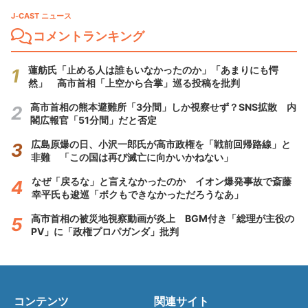
J-CAST ニュース
コメントランキング
蓮舫氏「止める人は誰もいなかったのか」「あまりにも愕
然」 高市首相「上空から合掌」巡る投稿を批判
高市首相の熊本避難所「3分間」しか視察せず？SNS拡散 内
閣広報官「51分間」だと否定
広島原爆の日、小沢一郎氏が高市政権を「戦前回帰路線」と
非難 「この国は再び滅亡に向かいかねない」
なぜ「戻るな」と言えなかったのか イオン爆発事故で斎藤
幸平氏も逡巡「ボクもできなかっただろうなあ」
高市首相の被災地視察動画が炎上 BGM付き「総理が主役の
PV」に「政権プロパガンダ」批判
コンテンツ
関連サイト