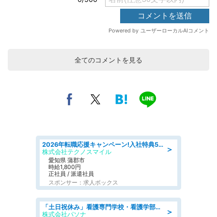
全てのコメントを見る
2026年転職応援キャンペーン!入社特典58万円/デンソーで働こう!自動車工場で小型部品の検査業務 denso aichi
＞
株式会社テクノスマイル
愛知県 蒲郡市
時給1,800円
正社員 / 派遣社員
スポンサー：求人ボックス
「土日祝休み」看護専門学校・看護学部での教員業務/高時給/要資格:保健師、正看護師
＞
株式会社パソナ