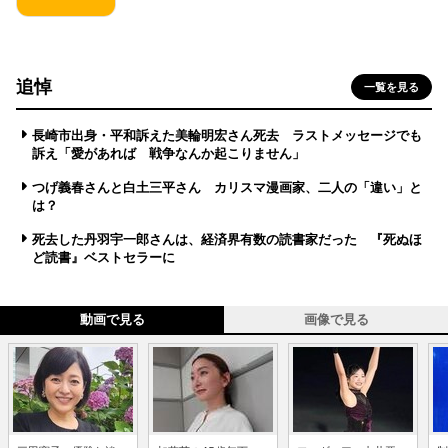
追悼
一覧を見る
長崎市出身・平和訴えた美輪明宏さん死去 ラストメッセージでも
訴え「愛があれば 戦争なんか起こりません」
つげ義春さんと白土三平さん カリスマ漫画家、二人の「違い」と
は？
死去した丹羽宇一郎さんは、経済界有数の読書家だった 『死ぬほ
ど読書』ベストセラーに
動画で見る
画像で見る