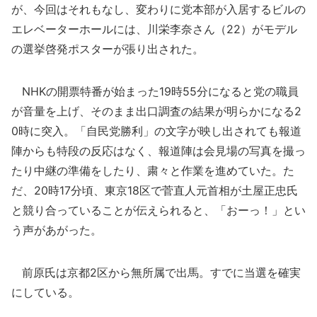
が、今回はそれもなし、変わりに党本部が入居するビルの
エレベーターホールには、川栄李奈さん（22）がモデル
の選挙啓発ポスターが張り出された。
NHKの開票特番が始まった19時55分になると党の職員
が音量を上げ、そのまま出口調査の結果が明らかになる2
0時に突入。「自民党勝利」の文字が映し出されても報道
陣からも特段の反応はなく、報道陣は会見場の写真を撮っ
たり中継の準備をしたり、粛々と作業を進めていた。た
だ、20時17分頃、東京18区で菅直人元首相が土屋正忠氏
と競り合っていることが伝えられると、「おーっ！」とい
う声があがった。
前原氏は京都2区から無所属で出馬。すでに当選を確実
にしている。