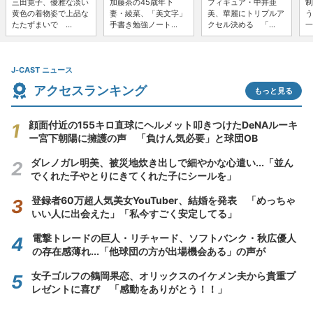
三田寛子、優雅な淡い
加藤茶の45歳年下
フィギュア・中井亜
制
黄色の着物姿で上品な
妻・綾菜、「美文字」
美、華麗にトリプルア
う
たたずまいで ...
手書き勉強ノート...
クセル決める 「...
一
J-CAST ニュース
アクセスランキング
もっと見る
顔面付近の155キロ直球にヘルメット叩きつけたDeNAルーキ
ー宮下朝陽に擁護の声 「負けん気必要」と球団OB
ダレノガレ明美、被災地炊き出しで細やかな心遣い...「並ん
でくれた子やとりにきてくれた子にシールを」
登録者60万超人気美女YouTuber、結婚を発表 「めっちゃ
いい人に出会えた」「私今すごく安定してる」
電撃トレードの巨人・リチャード、ソフトバンク・秋広優人
の存在感薄れ...「他球団の方が出場機会ある」の声が
女子ゴルフの鶴岡果恋、オリックスのイケメン夫から貴重プ
レゼントに喜び 「感動をありがとう！！」