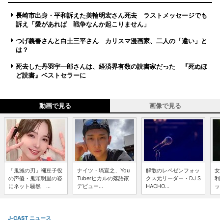
長崎市出身・平和訴えた美輪明宏さん死去 ラストメッセージでも
訴え「愛があれば 戦争なんか起こりません」
つげ義春さんと白土三平さん カリスマ漫画家、二人の「違い」と
は？
死去した丹羽宇一郎さんは、経済界有数の読書家だった 『死ぬほ
ど読書』ベストセラーに
動画で見る
画像で見る
「鬼滅の刃」禰豆子役
ナイツ・塙宣之、You
解散のレペゼンフォッ
女
の声優・鬼頭明里の姿
Tuberヒカルの落語家
クス元リーダー・DJ S
利
にネット騒然 ...
デビュー...
HACHO...
ッ
J-CAST ニュース