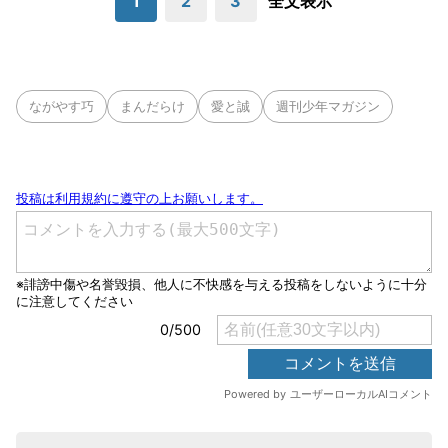
1
2
3
全文表示
ながやす巧
まんだらけ
愛と誠
週刊少年マガジン