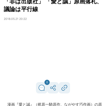
「非は出版社」 「愛と誠」原画落札、
議論は平行線
2018.05.21 20:22
0
漫画『愛と誠』（梶原一騎原作、ながやす巧作画）の原