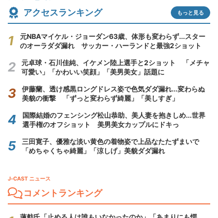
アクセスランキング
もっと見る
元NBAマイケル・ジョーダン63歳、体形も変わらず...スター
のオーラダダ漏れ サッカー・ハーランドと最強2ショット
元卓球・石川佳純、イケメン陸上選手と2ショット 「メチャ
可愛い」「かわいい笑顔」「美男美女」話題に
伊藤蘭、透け感黒ロングドレス姿で色気ダダ漏れ...変わらぬ
美貌の衝撃 「ずっと変わらず綺麗」「美しすぎ」
国際結婚のフェンシング松山恭助、美人妻を抱きしめ...世界
選手権のオフショット 美男美女カップルにドキっ
三田寛子、優雅な淡い黄色の着物姿で上品なたたずまいで
「めちゃくちゃ綺麗」「涼しげ」美貌ダダ漏れ
J-CAST ニュース
コメントランキング
蓮舫氏「止める人は誰もいなかったのか」「あまりにも愕