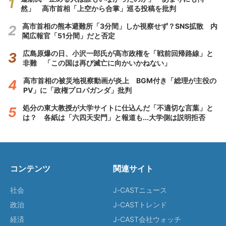
然」 高市首相「上空から合掌」巡る投稿を批判
高市首相の熊本避難所「3分間」しか視察せず？SNS拡散 内
閣広報官「51分間」だと否定
広島原爆の日、小沢一郎氏が高市政権を「戦前回帰路線」と
非難 「この国は再び滅亡に向かいかねない」
高市首相の被災地視察動画が炎上 BGM付き「総理が主役の
PV」に「政権プロパガンダ」批判
処分の東大教授が大学サイトに仕込んだ「不適切な言葉」と
は？ 各紙は「六四天安門」と報道も...大学側は説明拒否
コンテンツ
関連サイト
社会
J-CASTニュース
政治
J-CASTトレンド
経済
J-CAST会社ウォッチ