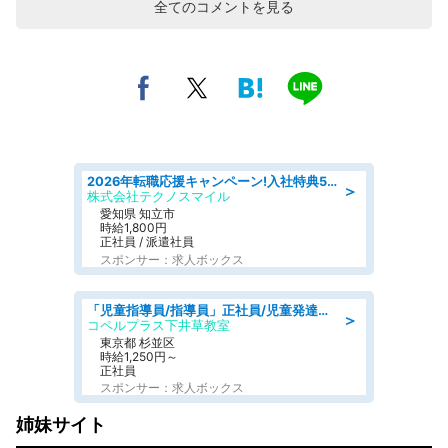
全てのコメントを見る
2026年転職応援キャンペーン!入社特典58万円/デンソーで働こう!自動車工場で小型部品の検査業務 denso aichi
＞
株式会社テクノスマイル
愛知県 知立市
時給1,800円
正社員 / 派遣社員
スポンサー：求人ボックス
「児童指導員/指導員」正社員/児童発達支援
＞
コペルプラス下井草教室
東京都 杉並区
時給1,250円～
正社員
スポンサー：求人ボックス
姉妹サイト