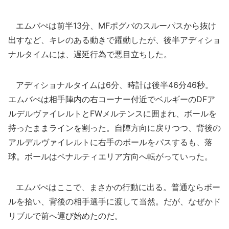
エムバぺは前半13分、MFポグバのスルーパスから抜け
出すなど、キレのある動きで躍動したが、後半アディショ
ナルタイムには、遅延行為で悪目立ちした。
アディショナルタイムは6分、時計は後半46分46秒。
エムバぺは相手陣内の右コーナー付近でベルギーのDFア
ルデルヴァイレルトとFWメルテンスに囲まれ、ボールを
持ったままラインを割った。自陣方向に戻りつつ、背後の
アルデルヴァイレルトに右手のボールをパスするも、落
球。ボールはペナルティエリア方向へ転がっていった。
エムバぺはここで、まさかの行動に出る。普通ならボー
ルを拾い、背後の相手選手に渡して当然。だが、なぜかド
リブルで前へ運び始めたのだ。