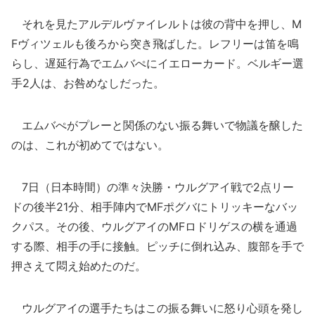
それを見たアルデルヴァイレルトは彼の背中を押し、M
Fヴィツェルも後ろから突き飛ばした。レフリーは笛を鳴
らし、遅延行為でエムバぺにイエローカード。ベルギー選
手2人は、お咎めなしだった。
エムバぺがプレーと関係のない振る舞いで物議を醸した
のは、これが初めてではない。
7日（日本時間）の準々決勝・ウルグアイ戦で2点リー
ドの後半21分、相手陣内でMFポグバにトリッキーなバッ
クパス。その後、ウルグアイのMFロドリゲスの横を通過
する際、相手の手に接触。ピッチに倒れ込み、腹部を手で
押さえて悶え始めたのだ。
ウルグアイの選手たちはこの振る舞いに怒り心頭を発し