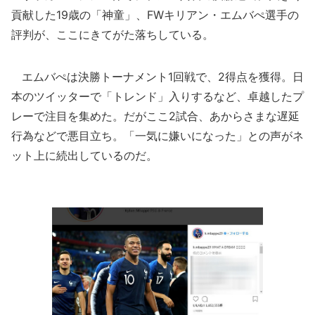
貢献した19歳の「神童」、FWキリアン・エムバぺ選手の
評判が、ここにきてがた落ちしている。
エムバぺは決勝トーナメント1回戦で、2得点を獲得。日
本のツイッターで「トレンド」入りするなど、卓越したプ
レーで注目を集めた。だがここ2試合、あからさまな遅延
行為などで悪目立ち。「一気に嫌いになった」との声がネ
ット上に続出しているのだ。