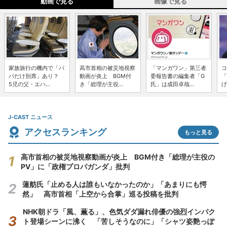
動画で見る
画像で見る
家族旅行の機内で「パ
高市首相の被災地視察
「マンガワン」第三者
コ
パだけ別席」あり？
動画が炎上 BGM付
委報告書の編集者「G
「
5児の父・エハ...
き「総理が主役...
氏」は成田卓哉...
げ
J-CAST ニュース
アクセスランキング
もっと見る
高市首相の被災地視察動画が炎上 BGM付き「総理が主役の
PV」に「政権プロパガンダ」批判
蓮舫氏「止める人は誰もいなかったのか」「あまりにも愕
然」 高市首相「上空から合掌」巡る投稿を批判
NHK朝ドラ「風、薫る」、色気ダダ漏れ俳優の強烈インパク
ト登場シーンに沸く 「苦しそうなのに」「シャツ姿艶っぽ