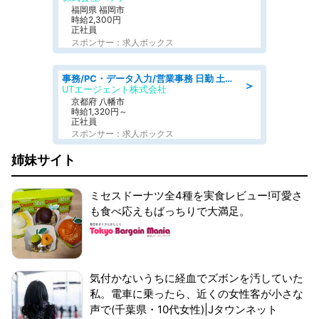
福岡県 福岡市
時給2,300円
正社員
スポンサー：求人ボックス
事務/PC・データ入力/営業事務 日勤 土日祝休み オフィス家具の会社で一般事務
＞
UTエージェント株式会社
京都府 八幡市
時給1,320円～
正社員
スポンサー：求人ボックス
姉妹サイト
ミセスドーナツ全4種を実食レビュー!可愛さ
も食べ応えもばっちりで大満足。
気付かないうちに経血でズボンを汚していた
私。電車に乗ったら、近くの女性客が小さな
声で(千葉県・10代女性)|Jタウンネット