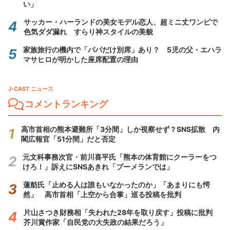
い」
サッカー・ハーランドの美女モデル恋人、超ミニ丈ワンピで
色気ダダ漏れ すらり神スタイルの美貌
家族旅行の機内で「パパだけ別席」あり？ 5児の父・エハラ
マサヒロが明かした座席配置の理由
J-CAST ニュース
コメントランキング
高市首相の熊本避難所「3分間」しか視察せず？SNS拡散 内
閣広報官「51分間」だと否定
元文科事務次官・前川喜平氏「熊本の体育館にクーラーをつ
けろ！」訴えにSNSあきれ「ブーメランでは」
蓮舫氏「止める人は誰もいなかったのか」「あまりにも愕
然」 高市首相「上空から合掌」巡る投稿を批判
片山さつき財務相「失われた28年を取り戻す」投稿に批判
芥川賞作家「自民党の大失政の結果だろう」