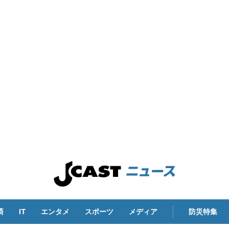
済
IT
エンタメ
スポーツ
メディア
防災特集