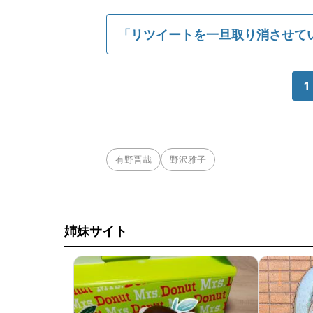
「リツイートを一旦取り消させて
1
有野晋哉
野沢雅子
姉妹サイト