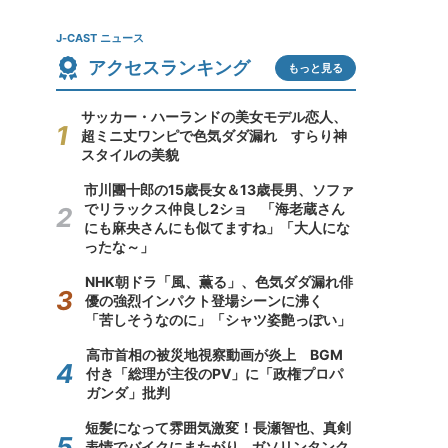
J-CAST ニュース
アクセスランキング
もっと見る
サッカー・ハーランドの美女モデル恋人、
超ミニ丈ワンピで色気ダダ漏れ すらり神
スタイルの美貌
市川團十郎の15歳長女＆13歳長男、ソファ
でリラックス仲良し2ショ 「海老蔵さん
にも麻央さんにも似てますね」「大人にな
ったな～」
NHK朝ドラ「風、薫る」、色気ダダ漏れ俳
優の強烈インパクト登場シーンに沸く
「苦しそうなのに」「シャツ姿艶っぽい」
高市首相の被災地視察動画が炎上 BGM
付き「総理が主役のPV」に「政権プロパ
ガンダ」批判
短髪になって雰囲気激変！長瀬智也、真剣
表情でバイクにまたがり...ガソリンタンク