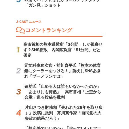
「ガン見」ショット
J-CAST ニュース
コメントランキング
高市首相の熊本避難所「3分間」しか視察せ
ず？SNS拡散 内閣広報官「51分間」だと
否定
元文科事務次官・前川喜平氏「熊本の体育
館にクーラーをつけろ！」訴えにSNSあき
れ「ブーメランでは」
蓮舫氏「止める人は誰もいなかったのか」
「あまりにも愕然」 高市首相「上空から
合掌」巡る投稿を批判
片山さつき財務相「失われた28年を取り戻
す」投稿に批判 芥川賞作家「自民党の大
失政の結果だろう」
「想定外でいいのか」「戻っていいとアナ