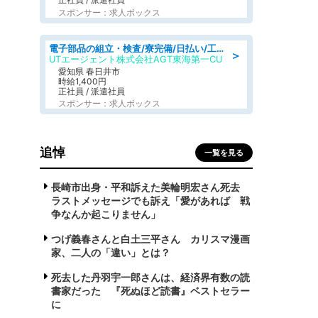
スポンサー：求人ボックス
電子部品の組立・検査/寮完備/日払い/工場・製造
＞
UTエージェント株式会社AGT東海第一CU
愛知県 春日井市
時給1,400円
正社員 / 派遣社員
スポンサー：求人ボックス
追悼
一覧を見る
長崎市出身・平和訴えた美輪明宏さん死去
ラストメッセージでも訴え「愛があれば 戦
争なんか起こりません」
つげ義春さんと白土三平さん カリスマ漫画
家、二人の「違い」とは？
死去した丹羽宇一郎さんは、経済界有数の読
書家だった 『死ぬほど読書』ベストセラー
に