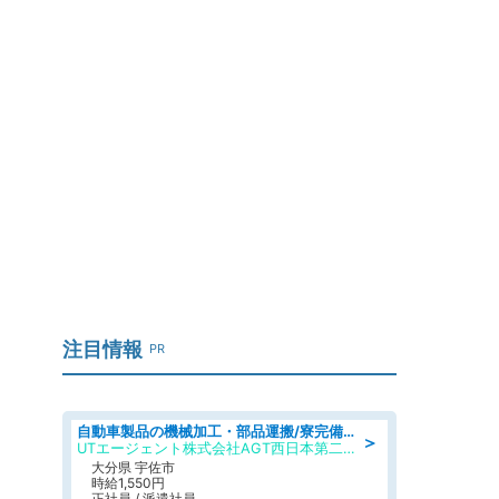
注目情報
PR
自動車製品の機械加工・部品運搬/寮完備/日払い/工場・製造
＞
UTエージェント株式会社AGT西日本第二CU
大分県 宇佐市
時給1,550円
正社員 / 派遣社員