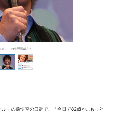
よゐこ」の有野晋哉さん
」の孫悟空の口調で、「今日で82歳か...もっと