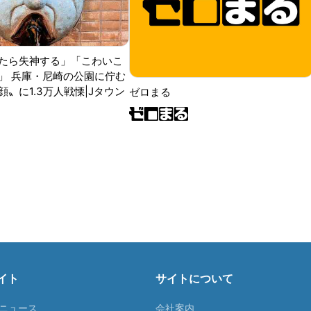
たら失神する」「こわいこ
」 兵庫・尼崎の公園に佇む
〟に1.3万人戦慄|Jタウン
ゼロまる
イト
サイトについて
Tニュース
会社案内