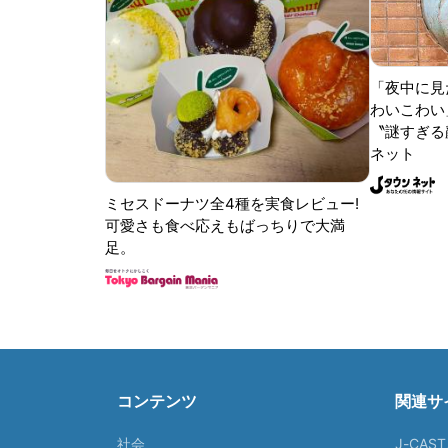
「夜中に見
わいこわい
〝謎すぎる顔
ネット
ミセスドーナツ全4種を実食レビュー!
可愛さも食べ応えもばっちりで大満
足。
コンテンツ
関連サ
社会
J-CAS