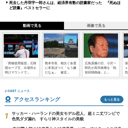
死去した丹羽宇一郎さんは、経済界有数の読書家だった 『死ぬほ
ど読書』ベストセラーに
動画で見る
画像で見る
「異物使用疑惑」元韓
熊本市長、相次ぐ余震
広島原爆の日、小沢一
張
国セーブ王、出場停止
に本音ぽつり「もう嫌
郎氏が高市政権を「戦
ォ
明けマウンドで...
だなぁ」 被災...
前回帰路線」と...
気
J-CAST ニュース
アクセスランキング
もっと見る
サッカー・ハーランドの美女モデル恋人、超ミニ丈ワンピで
色気ダダ漏れ すらり神スタイルの美貌