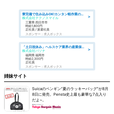
寮完備で住み込みOK!カンタン軽作業のお仕事 denso aichi
＞
株式会社テクノスマイル
三重県 四日市市
時給1,800円
正社員 / 派遣社員
スポンサー：求人ボックス
「土日祝休み」ヘルスケア業界の産業保健師/高時給/未経験OK/要資格:保健師、正看護師
＞
株式会社パソナ
福岡県 福岡市
時給2,300円
正社員
スポンサー：求人ボックス
姉妹サイト
Suicaのペンギン"夏のラッキーバッグ"が8月
8日に発売。Pensta史上最も豪華な7点入り
だよ~。