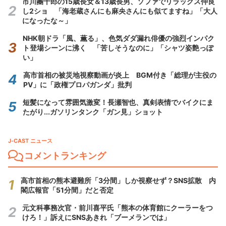
市川團十郎の15歳長女＆13歳長男、ソファでリラックス仲良
し2ショ 「海老蔵さんにも麻央さんにも似てますね」「大人
になったな～」
NHK朝ドラ「風、薫る」、色気ダダ漏れ俳優の強烈インパク
ト登場シーンに沸く 「苦しそうなのに」「シャツ姿艶っぽ
い」
高市首相の被災地視察動画が炎上 BGM付き「総理が主役の
PV」に「政権プロパガンダ」批判
短髪になって雰囲気激変！長瀬智也、真剣表情でバイクにま
たがり...ガソリンタンク「ガン見」ショット
J-CAST ニュース
コメントランキング
高市首相の熊本避難所「3分間」しか視察せず？SNS拡散 内
閣広報官「51分間」だと否定
元文科事務次官・前川喜平氏「熊本の体育館にクーラーをつ
けろ！」訴えにSNSあきれ「ブーメランでは」