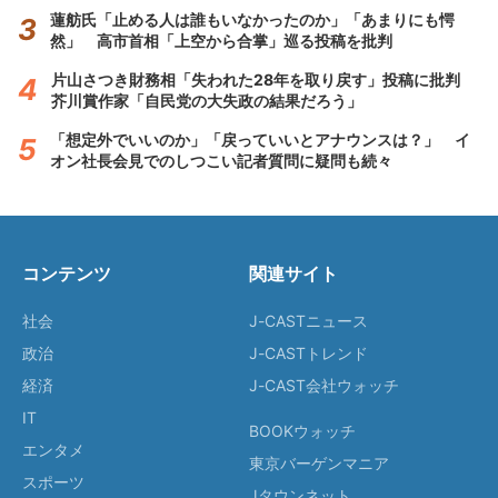
蓮舫氏「止める人は誰もいなかったのか」「あまりにも愕
然」 高市首相「上空から合掌」巡る投稿を批判
片山さつき財務相「失われた28年を取り戻す」投稿に批判
芥川賞作家「自民党の大失政の結果だろう」
「想定外でいいのか」「戻っていいとアナウンスは？」 イ
オン社長会見でのしつこい記者質問に疑問も続々
コンテンツ
関連サイト
社会
J-CASTニュース
政治
J-CASTトレンド
経済
J-CAST会社ウォッチ
IT
BOOKウォッチ
エンタメ
東京バーゲンマニア
スポーツ
Jタウンネット