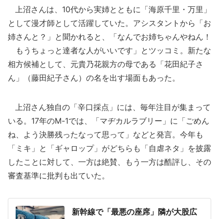
上沼さんは、10代から実姉とともに「海原千里・万里」
として漫才師として活躍していた。アシスタントから「お
姉さんと？」と聞かれると、「なんでお姉ちゃんやねん！
もうちょっと達者な人がいいです」とツッコミ。新たな
相方候補として、元貴乃花親方の母である「花田紀子さ
ん」（藤田紀子さん）の名を出す場面もあった。
上沼さん独自の「辛口採点」には、毎年注目が集まって
いる。17年のM-1では、「マヂカルラブリー」に「ごめん
ね、よう決勝残ったなって思って」などと発言。今年も
「ミキ」と「ギャロップ」がどちらも「自虐ネタ」を披露
したことに対して、一方は絶賛、もう一方は酷評し、その
審査基準に批判も出ていた。
新幹線で「最悪の座席」隣が大股広