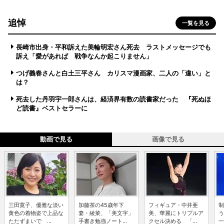
追悼
一覧を見る
長崎市出身・平和訴えた美輪明宏さん死去 ラストメッセージでも
訴え「愛があれば 戦争なんか起こりません」
つげ義春さんと白土三平さん カリスマ漫画家、二人の「違い」と
は？
死去した丹羽宇一郎さんは、経済界有数の読書家だった 『死ぬほ
ど読書』ベストセラーに
動画で見る
画像で見る
三田寛子、優雅な淡い
加藤茶の45歳年下
フィギュア・中井亜
制
黄色の着物姿で上品な
妻・綾菜、「美文字」
美、華麗にトリプルア
う
たたずまいで ...
手書き勉強ノート...
クセル決める 「...
一