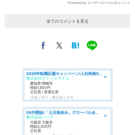
全てのコメントを見る
2026年転職応援キャンペーン!入社特典58万円/デンソーで働こう!自動車工場で小型部品の検査業務 denso aichi
＞
株式会社テクノスマイル
愛知県 岡崎市
時給1,800円
正社員 / 派遣社員
スポンサー：求人ボックス
09月開始/「土日祝休み」グローバル企業での産業保健のお仕事/保健師/高時給/残業なし/服装自由
＞
株式会社パソナ
大阪府 大阪市
時給2,300円
正社員