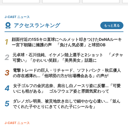
J-CAST ニュース
アクセスランキング
もっと見る
顔面付近の155キロ直球にヘルメット叩きつけたDeNAルーキ
ー宮下朝陽に擁護の声 「負けん気必要」と球団OB
元卓球・石川佳純、イケメン陸上選手と2ショット 「メチャ
可愛い」「かわいい笑顔」「美男美女」話題に
電撃トレードの巨人・リチャード、ソフトバンク・秋広優人
の存在感薄れ...「他球団の方が出場機会ある」の声が
女子ゴルフの金沢志奈、肩出し白ノースリ姿に反響...「可愛
いにも程がある」 ゴルフウェア姿と雰囲気変わって
ダレノガレ明美、被災地炊き出しで細やかな心遣い...「並ん
でくれた子やとりにきてくれた子にシールを」
J-CAST ニュース