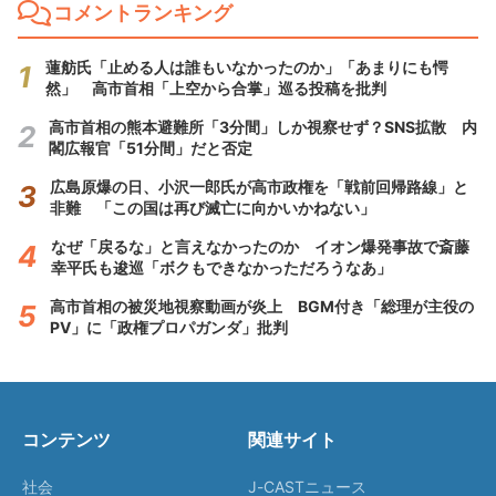
コメントランキング
蓮舫氏「止める人は誰もいなかったのか」「あまりにも愕
然」 高市首相「上空から合掌」巡る投稿を批判
高市首相の熊本避難所「3分間」しか視察せず？SNS拡散 内
閣広報官「51分間」だと否定
広島原爆の日、小沢一郎氏が高市政権を「戦前回帰路線」と
非難 「この国は再び滅亡に向かいかねない」
なぜ「戻るな」と言えなかったのか イオン爆発事故で斎藤
幸平氏も逡巡「ボクもできなかっただろうなあ」
高市首相の被災地視察動画が炎上 BGM付き「総理が主役の
PV」に「政権プロパガンダ」批判
コンテンツ
関連サイト
社会
J-CASTニュース