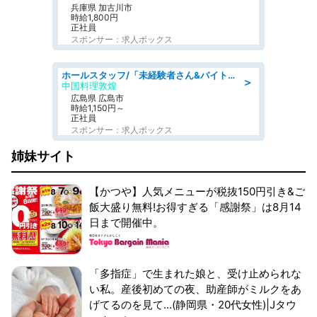
兵庫県 加古川市
時給1,800円
正社員
スポンサー：求人ボックス
ホールスタッフ/「未経験者さん&バイトデビューも大歓迎」残業ほぼなし×1日3時間〜勤務OK!フォロー体制も充実/広島県/広島市南区
＞
中国料理敦煌
広島県 広島市
時給1,150円～
正社員
スポンサー：求人ボックス
姉妹サイト
【かつや】人気メニューが税抜150円引き&ご
飯大盛り無料!お得すぎる「感謝祭」は8月14
日まで開催中。
「多指症」で生まれた娘と、受け止められな
い私。産後初めての夜、助産師がミルクをあ
げてるのを見て...(静岡県・20代女性)|Jタウ