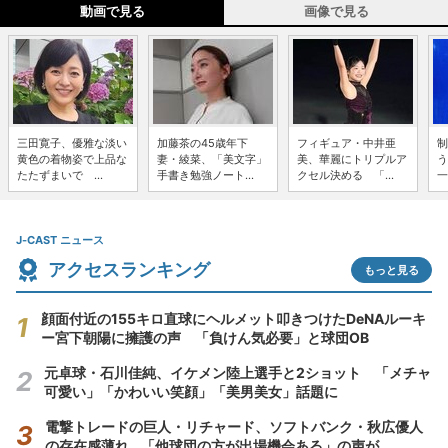
動画で見る
画像で見る
三田寛子、優雅な淡い
加藤茶の45歳年下
フィギュア・中井亜
制
黄色の着物姿で上品な
妻・綾菜、「美文字」
美、華麗にトリプルア
う
たたずまいで ...
手書き勉強ノート...
クセル決める 「...
一
J-CAST ニュース
アクセスランキング
もっと見る
顔面付近の155キロ直球にヘルメット叩きつけたDeNAルーキ
ー宮下朝陽に擁護の声 「負けん気必要」と球団OB
元卓球・石川佳純、イケメン陸上選手と2ショット 「メチャ
可愛い」「かわいい笑顔」「美男美女」話題に
電撃トレードの巨人・リチャード、ソフトバンク・秋広優人
の存在感薄れ...「他球団の方が出場機会ある」の声が