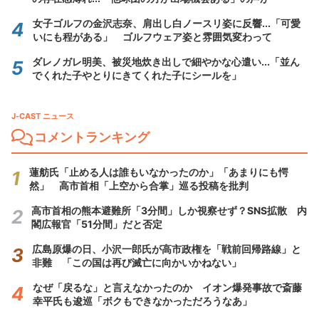
女子ゴルフの金沢志奈、肩出し白ノースリ姿に反響...「可愛
いにも程がある」 ゴルフウェア姿と雰囲気変わって
ダレノガレ明美、被災地炊き出しで細やかな心遣い...「並ん
でくれた子やとりにきてくれた子にシールを」
J-CAST ニュース
コメントランキング
蓮舫氏「止める人は誰もいなかったのか」「あまりにも愕
然」 高市首相「上空から合掌」巡る投稿を批判
高市首相の熊本避難所「3分間」しか視察せず？SNS拡散 内
閣広報官「51分間」だと否定
広島原爆の日、小沢一郎氏が高市政権を「戦前回帰路線」と
非難 「この国は再び滅亡に向かいかねない」
なぜ「戻るな」と言えなかったのか イオン爆発事故で斎藤
幸平氏も逡巡「ボクもできなかっただろうなあ」