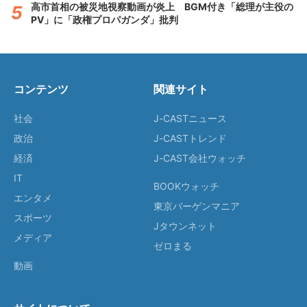
高市首相の被災地視察動画が炎上 BGM付き「総理が主役の
PV」に「政権プロパガンダ」批判
コンテンツ
関連サイト
社会
J-CASTニュース
政治
J-CASTトレンド
経済
J-CAST会社ウォッチ
IT
BOOKウォッチ
エンタメ
東京バーゲンマニア
スポーツ
Jタウンネット
メディア
ゼロまる
動画