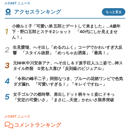
J-CAST ニュース
アクセスランキング
もっと見る
小柳ルミ子「可愛い弟 五郎とデートして来ました」...4歳年
下・野口五郎とステキ2ショット 「40代にしか見えませ
ん！」
生見愛瑠、へそ出し「めるのふく」コーデでかわいすぎ大反
響 「スタイル抜群」「めっちゃお洒落」「最高！」
元NHK中川安奈アナ、へそ出し＆ド派手巨人ユニ姿で...神ス
タイル炸裂 G党も大喜び「反則級のビジュアル」
「令和の峰不二子」阿部なつき、ブルーの花柄ワンピで色気
ダダ漏れ 「可愛いすぎる！」「キレイですね～」
女子ゴルフの都玲華、肩出しドット柄キャミ姿にドキっ
「安定の可愛いさ」「まさに...天使」かわいさ限界突破
J-CAST ニュース
コメントランキング