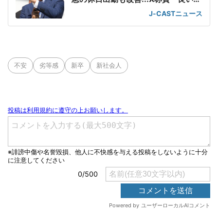
司すぎる」
J-CASTニュース
不安
劣等感
新卒
新社会人