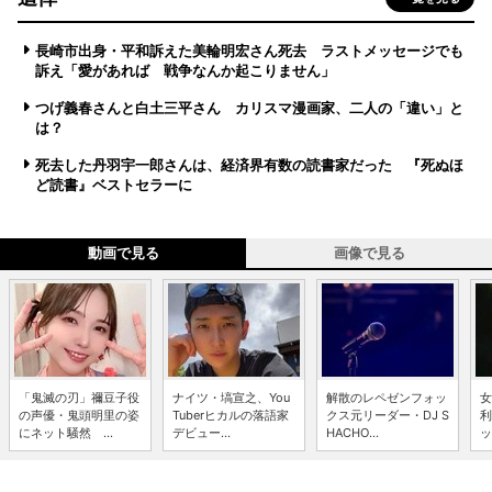
長崎市出身・平和訴えた美輪明宏さん死去 ラストメッセージでも
訴え「愛があれば 戦争なんか起こりません」
つげ義春さんと白土三平さん カリスマ漫画家、二人の「違い」と
は？
死去した丹羽宇一郎さんは、経済界有数の読書家だった 『死ぬほ
ど読書』ベストセラーに
動画で見る
画像で見る
「鬼滅の刃」禰豆子役
ナイツ・塙宣之、You
解散のレペゼンフォッ
女
の声優・鬼頭明里の姿
Tuberヒカルの落語家
クス元リーダー・DJ S
利
にネット騒然 ...
デビュー...
HACHO...
ッ