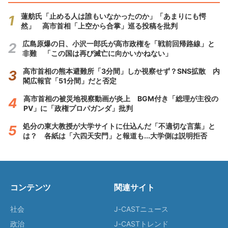
蓮舫氏「止める人は誰もいなかったのか」「あまりにも愕
然」 高市首相「上空から合掌」巡る投稿を批判
広島原爆の日、小沢一郎氏が高市政権を「戦前回帰路線」と
非難 「この国は再び滅亡に向かいかねない」
高市首相の熊本避難所「3分間」しか視察せず？SNS拡散 内
閣広報官「51分間」だと否定
高市首相の被災地視察動画が炎上 BGM付き「総理が主役の
PV」に「政権プロパガンダ」批判
処分の東大教授が大学サイトに仕込んだ「不適切な言葉」と
は？ 各紙は「六四天安門」と報道も...大学側は説明拒否
コンテンツ
関連サイト
社会
J-CASTニュース
政治
J-CASTトレンド