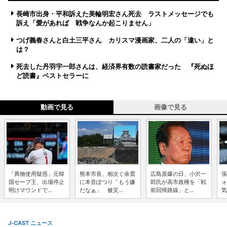
長崎市出身・平和訴えた美輪明宏さん死去 ラストメッセージでも
訴え「愛があれば 戦争なんか起こりません」
つげ義春さんと白土三平さん カリスマ漫画家、二人の「違い」と
は？
死去した丹羽宇一郎さんは、経済界有数の読書家だった 『死ぬほ
ど読書』ベストセラーに
動画で見る
画像で見る
「異物使用疑惑」元韓
熊本市長、相次ぐ余震
広島原爆の日、小沢一
張
国セーブ王、出場停止
に本音ぽつり「もう嫌
郎氏が高市政権を「戦
ォ
明けマウンドで...
だなぁ」 被災...
前回帰路線」と...
気
J-CAST ニュース