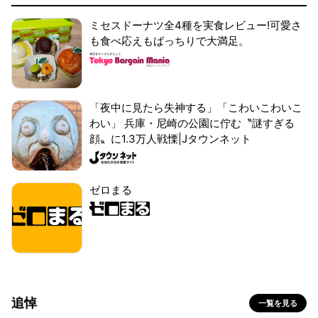
ミセスドーナツ全4種を実食レビュー!可愛さ
も食べ応えもばっちりで大満足。
「夜中に見たら失神する」「こわいこわいこ
わい」 兵庫・尼崎の公園に佇む〝謎すぎる
顔〟に1.3万人戦慄|Jタウンネット
ゼロまる
追悼
一覧を見る