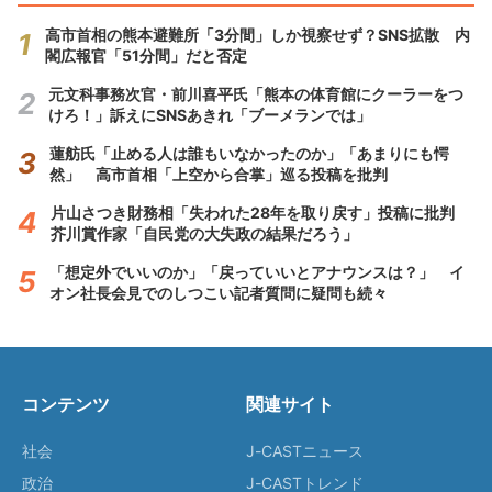
高市首相の熊本避難所「3分間」しか視察せず？SNS拡散 内
閣広報官「51分間」だと否定
元文科事務次官・前川喜平氏「熊本の体育館にクーラーをつ
けろ！」訴えにSNSあきれ「ブーメランでは」
蓮舫氏「止める人は誰もいなかったのか」「あまりにも愕
然」 高市首相「上空から合掌」巡る投稿を批判
片山さつき財務相「失われた28年を取り戻す」投稿に批判
芥川賞作家「自民党の大失政の結果だろう」
「想定外でいいのか」「戻っていいとアナウンスは？」 イ
オン社長会見でのしつこい記者質問に疑問も続々
コンテンツ
関連サイト
社会
J-CASTニュース
政治
J-CASTトレンド