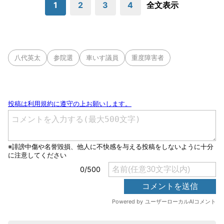
1
2
3
4
全文表示
八代英太
参院選
車いす議員
重度障害者