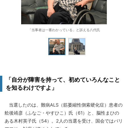
「当事者は一番わかっている」と訴える八代氏
「自分が障害を持って、初めていろんなこと
を知るわけですよ」
当選したのは、難病ALS（筋萎縮性側索硬化症）患者の
舩後靖彦（ふなご・やすひこ）氏（61）と、脳性まひの
ある木村英子氏（54）。2人の当選を受け、国会ではバリ