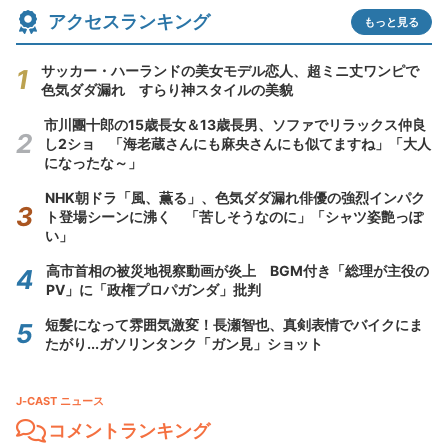
アクセスランキング
もっと見る
サッカー・ハーランドの美女モデル恋人、超ミニ丈ワンピで
色気ダダ漏れ すらり神スタイルの美貌
市川團十郎の15歳長女＆13歳長男、ソファでリラックス仲良
し2ショ 「海老蔵さんにも麻央さんにも似てますね」「大人
になったな～」
NHK朝ドラ「風、薫る」、色気ダダ漏れ俳優の強烈インパク
ト登場シーンに沸く 「苦しそうなのに」「シャツ姿艶っぽ
い」
高市首相の被災地視察動画が炎上 BGM付き「総理が主役の
PV」に「政権プロパガンダ」批判
短髪になって雰囲気激変！長瀬智也、真剣表情でバイクにま
たがり...ガソリンタンク「ガン見」ショット
J-CAST ニュース
コメントランキング