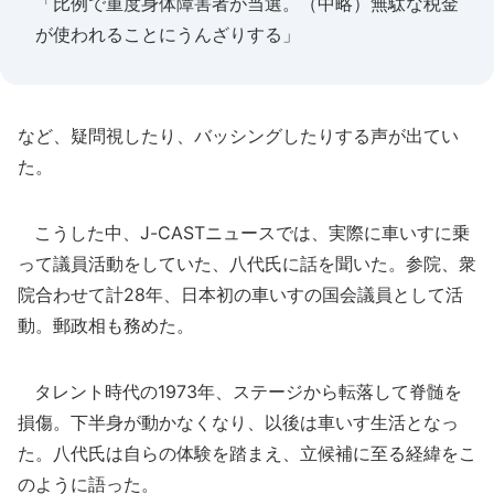
「比例で重度身体障害者が当選。（中略）無駄な税金
が使われることにうんざりする」
など、疑問視したり、バッシングしたりする声が出てい
た。
こうした中、J-CASTニュースでは、実際に車いすに乗
って議員活動をしていた、八代氏に話を聞いた。参院、衆
院合わせて計28年、日本初の車いすの国会議員として活
動。郵政相も務めた。
タレント時代の1973年、ステージから転落して脊髄を
損傷。下半身が動かなくなり、以後は車いす生活となっ
た。八代氏は自らの体験を踏まえ、立候補に至る経緯をこ
のように語った。