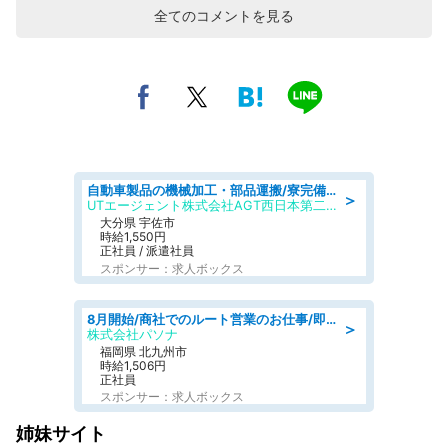
全てのコメントを見る
自動車製品の機械加工・部品運搬/寮完備/日払い/工場・製造
＞
UTエージェント株式会社AGT西日本第二CU
大分県 宇佐市
時給1,550円
正社員 / 派遣社員
スポンサー：求人ボックス
8月開始/商社でのルート営業のお仕事/即日勤務可/車通勤可/営業
＞
株式会社パソナ
福岡県 北九州市
時給1,506円
正社員
スポンサー：求人ボックス
姉妹サイト