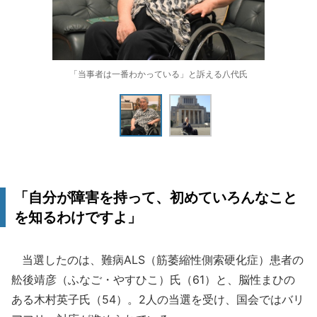
「当事者は一番わかっている」と訴える八代氏
「自分が障害を持って、初めていろんなこと
を知るわけですよ」
当選したのは、難病ALS（筋萎縮性側索硬化症）患者の
舩後靖彦（ふなご・やすひこ）氏（61）と、脳性まひの
ある木村英子氏（54）。2人の当選を受け、国会ではバリ