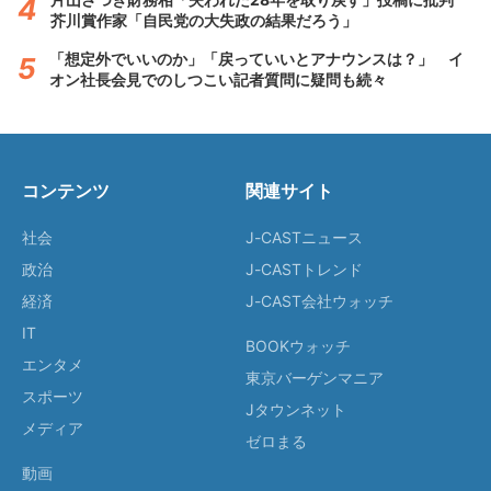
芥川賞作家「自民党の大失政の結果だろう」
「想定外でいいのか」「戻っていいとアナウンスは？」 イ
オン社長会見でのしつこい記者質問に疑問も続々
コンテンツ
関連サイト
社会
J-CASTニュース
政治
J-CASTトレンド
経済
J-CAST会社ウォッチ
IT
BOOKウォッチ
エンタメ
東京バーゲンマニア
スポーツ
Jタウンネット
メディア
ゼロまる
動画