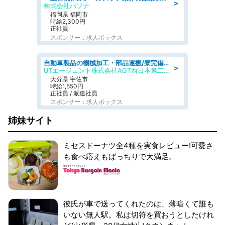
＞
株式会社パソナ
福岡県 福岡市
時給2,300円
正社員
スポンサー：求人ボックス
自動車製品の機械加工・部品運搬/寮完備/日払い/工場・製造
＞
UTエージェント株式会社AGT西日本第二CU
大分県 宇佐市
時給1,550円
正社員 / 派遣社員
スポンサー：求人ボックス
姉妹サイト
ミセスドーナツ全4種を実食レビュー!可愛さ
も食べ応えもばっちりで大満足。
彼氏が車で送ってくれたのは、薄暗くて誰も
いない無人駅。私は切符を買おうとしたけれ