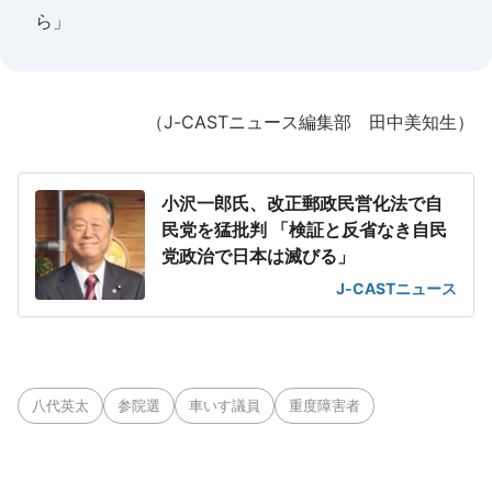
ら」
（J-CASTニュース編集部 田中美知生）
小沢一郎氏、改正郵政民営化法で自
民党を猛批判 「検証と反省なき自民
党政治で日本は滅びる」
J-CASTニュース
八代英太
参院選
車いす議員
重度障害者