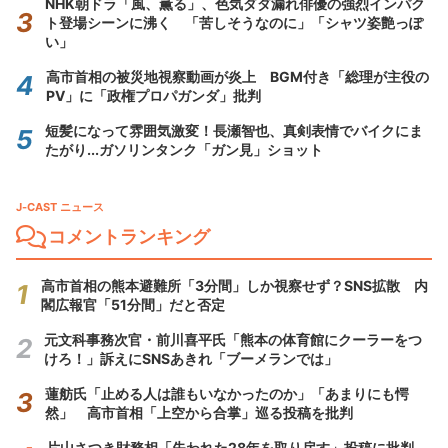
NHK朝ドラ「風、薫る」、色気ダダ漏れ俳優の強烈インパク
ト登場シーンに沸く 「苦しそうなのに」「シャツ姿艶っぽ
い」
高市首相の被災地視察動画が炎上 BGM付き「総理が主役の
PV」に「政権プロパガンダ」批判
短髪になって雰囲気激変！長瀬智也、真剣表情でバイクにま
たがり...ガソリンタンク「ガン見」ショット
J-CAST ニュース
コメントランキング
高市首相の熊本避難所「3分間」しか視察せず？SNS拡散 内
閣広報官「51分間」だと否定
元文科事務次官・前川喜平氏「熊本の体育館にクーラーをつ
けろ！」訴えにSNSあきれ「ブーメランでは」
蓮舫氏「止める人は誰もいなかったのか」「あまりにも愕
然」 高市首相「上空から合掌」巡る投稿を批判
片山さつき財務相「失われた28年を取り戻す」投稿に批判