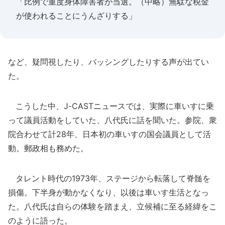
「比例で重度身体障害者が当選。（中略）無駄な税金
が使われることにうんざりする」
など、疑問視したり、バッシングしたりする声が出てい
た。
こうした中、J-CASTニュースでは、実際に車いすに乗
って議員活動をしていた、八代氏に話を聞いた。参院、衆
院合わせて計28年、日本初の車いすの国会議員として活
動。郵政相も務めた。
タレント時代の1973年、ステージから転落して脊髄を
損傷。下半身が動かなくなり、以後は車いす生活となっ
た。八代氏は自らの体験を踏まえ、立候補に至る経緯をこ
のように語った。