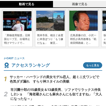
動画で見る
画像で見る
「異物使用疑惑」元韓
熊本市長、相次ぐ余震
広島原爆の日、小沢一
張
国セーブ王、出場停止
に本音ぽつり「もう嫌
郎氏が高市政権を「戦
ォ
明けマウンドで...
だなぁ」 被災...
前回帰路線」と...
気
J-CAST ニュース
アクセスランキング
もっと見る
サッカー・ハーランドの美女モデル恋人、超ミニ丈ワンピで
色気ダダ漏れ すらり神スタイルの美貌
市川團十郎の15歳長女＆13歳長男、ソファでリラックス仲良
し2ショ 「海老蔵さんにも麻央さんにも似てますね」「大人
になったな～」