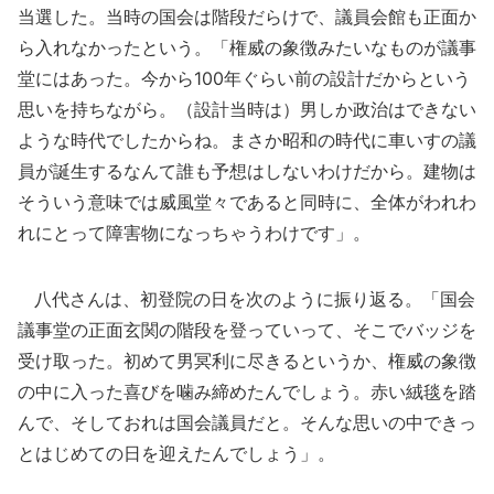
当選した。当時の国会は階段だらけで、議員会館も正面か
ら入れなかったという。「権威の象徴みたいなものが議事
堂にはあった。今から100年ぐらい前の設計だからという
思いを持ちながら。（設計当時は）男しか政治はできない
ような時代でしたからね。まさか昭和の時代に車いすの議
員が誕生するなんて誰も予想はしないわけだから。建物は
そういう意味では威風堂々であると同時に、全体がわれわ
れにとって障害物になっちゃうわけです」。
八代さんは、初登院の日を次のように振り返る。「国会
議事堂の正面玄関の階段を登っていって、そこでバッジを
受け取った。初めて男冥利に尽きるというか、権威の象徴
の中に入った喜びを噛み締めたんでしょう。赤い絨毯を踏
んで、そしておれは国会議員だと。そんな思いの中できっ
とはじめての日を迎えたんでしょう」。