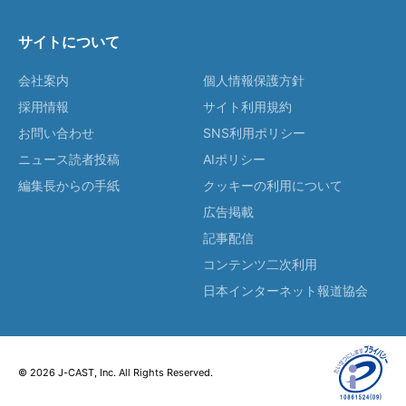
サイトについて
会社案内
個人情報保護方針
採用情報
サイト利用規約
お問い合わせ
SNS利用ポリシー
ニュース読者投稿
AIポリシー
編集長からの手紙
クッキーの利用について
広告掲載
記事配信
コンテンツ二次利用
日本インターネット報道協会
© 2026 J-CAST, Inc. All Rights Reserved.