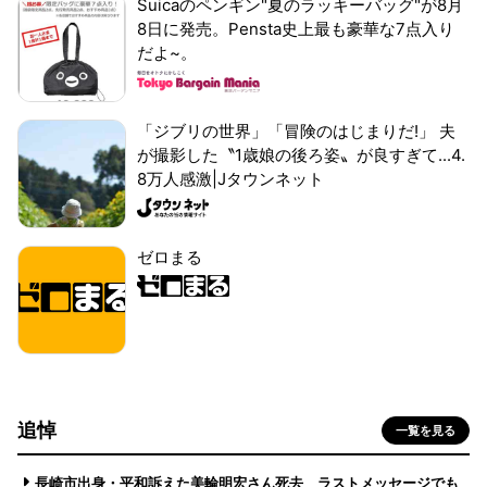
Suicaのペンギン"夏のラッキーバッグ"が8月
8日に発売。Pensta史上最も豪華な7点入り
だよ~。
「ジブリの世界」「冒険のはじまりだ!」 夫
が撮影した〝1歳娘の後ろ姿〟が良すぎて...4.
8万人感激|Jタウンネット
ゼロまる
追悼
一覧を見る
長崎市出身・平和訴えた美輪明宏さん死去 ラストメッセージでも