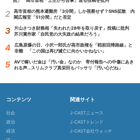
然」 高市首相「上空から合掌」巡る投稿を批判
高市首相の熊本避難所「3分間」しか視察せず？SNS拡散 内
閣広報官「51分間」だと否定
片山さつき財務相「失われた28年を取り戻す」投稿に批判
芥川賞作家「自民党の大失政の結果だろう」
広島原爆の日、小沢一郎氏が高市政権を「戦前回帰路線」と
非難 「この国は再び滅亡に向かいかねない」
AVで稼いだ金は「汚い金」なのか 寄付報告への中傷にあき
れる声...スリムクラブ真栄田もバッサリ「汚い心だね」
コンテンツ
関連サイト
社会
J-CASTニュース
政治
J-CASTトレンド
経済
J-CAST会社ウォッチ
IT