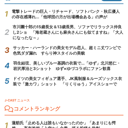
電撃トレードの巨人・リチャード、ソフトバンク・秋広優人
の存在感薄れ...「他球団の方が出場機会ある」の声が
市川團十郎の15歳長女＆13歳長男、ソファでリラックス仲良
し2ショ 「海老蔵さんにも麻央さんにも似てますね」「大人
になったな～」
サッカー・ハーランドの美女モデル恋人、超ミニ丈ワンピで
色気ダダ漏れ すらり神スタイルの美貌
羽生結弦、美しいブルー基調の衣装で...「ゆず」北川悠仁・
岩沢厚治と3ショット ゆず×ゆづコラボにファン歓喜
ドイツの美女フィギュア選手、JK風制服＆ルーズソックス衣
装で「激カワ」ショット 「りくりゅう」アイスショーで
J-CAST ニュース
コメントランキング
蓮舫氏「止める人は誰もいなかったのか」「あまりにも愕