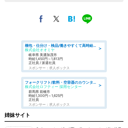
梱包・仕分け・検品/働きやすくて高時給の仕分け作業長期休暇充実/残業なし
＞
株式会社オオミヤ
岐阜県 美濃加茂市
時給1,450円～1,813円
正社員 / 派遣社員
スポンサー：求人ボックス
フォークリフト/飲料・空容器のカウンターフォーク/駒形駅/車11分
＞
株式会社ロフティー 採用センター
群馬県 前橋市
時給1,300円～1,625円
正社員
スポンサー：求人ボックス
姉妹サイト