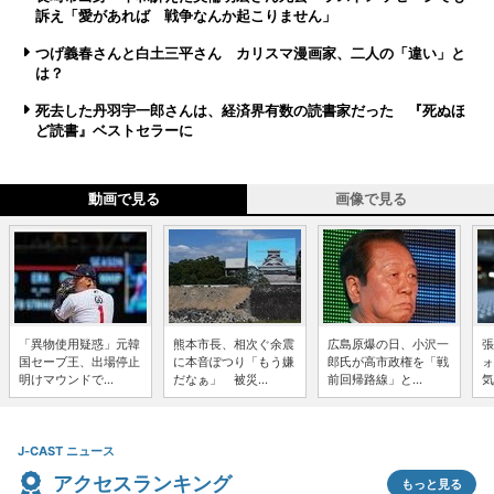
訴え「愛があれば 戦争なんか起こりません」
つげ義春さんと白土三平さん カリスマ漫画家、二人の「違い」と
は？
死去した丹羽宇一郎さんは、経済界有数の読書家だった 『死ぬほ
ど読書』ベストセラーに
動画で見る
画像で見る
「異物使用疑惑」元韓
熊本市長、相次ぐ余震
広島原爆の日、小沢一
張
国セーブ王、出場停止
に本音ぽつり「もう嫌
郎氏が高市政権を「戦
ォ
明けマウンドで...
だなぁ」 被災...
前回帰路線」と...
気
J-CAST ニュース
アクセスランキング
もっと見る