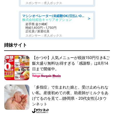
スポンサー：求人ボックス
マシンオペレーター/未経験OK/日払いOK/寮完備/交替制/20・30・40代活躍中
＞
株式会社綜合キャリアオプション
岩手県 金ケ崎町
時給1,400円～1,750円
正社員 / 派遣社員
スポンサー：求人ボックス
姉妹サイト
【かつや】人気メニューが税抜150円引き&ご
飯大盛り無料!お得すぎる「感謝祭」は8月14
日まで開催中。
「多指症」で生まれた娘と、受け止められな
い私。産後初めての夜、助産師がミルクをあ
げてるのを見て...(静岡県・20代女性)|Jタウ
ンネット