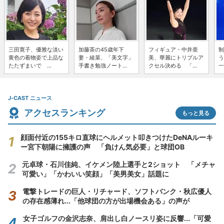
三田寛子、優雅な淡い
加藤茶の45歳年下
フィギュア・中井亜
制
黄色の着物姿で上品な
妻・綾菜、「美文字」
美、華麗にトリプルア
う
たたずまいで ...
手書き勉強ノート...
クセル決める 「...
一
J-CAST ニュース
アクセスランキング
もっと見る
顔面付近の155キロ直球にヘルメット叩きつけたDeNAルーキ
ー宮下朝陽に擁護の声 「負けん気必要」と球団OB
元卓球・石川佳純、イケメン陸上選手と2ショット 「メチャ
可愛い」「かわいい笑顔」「美男美女」話題に
電撃トレードの巨人・リチャード、ソフトバンク・秋広優人
の存在感薄れ...「他球団の方が出場機会ある」の声が
女子ゴルフの金沢志奈、肩出し白ノースリ姿に反響...「可愛