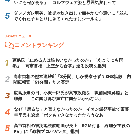
いにも程がある」 ゴルフウェア姿と雰囲気変わって
ダレノガレ明美、被災地炊き出しで細やかな心遣い...「並ん
でくれた子やとりにきてくれた子にシールを」
J-CAST ニュース
コメントランキング
蓮舫氏「止める人は誰もいなかったのか」「あまりにも愕
然」 高市首相「上空から合掌」巡る投稿を批判
高市首相の熊本避難所「3分間」しか視察せず？SNS拡散 内
閣広報官「51分間」だと否定
広島原爆の日、小沢一郎氏が高市政権を「戦前回帰路線」と
非難 「この国は再び滅亡に向かいかねない」
なぜ「戻るな」と言えなかったのか イオン爆発事故で斎藤
幸平氏も逡巡「ボクもできなかっただろうなあ」
高市首相の被災地視察動画が炎上 BGM付き「総理が主役の
PV」に「政権プロパガンダ」批判