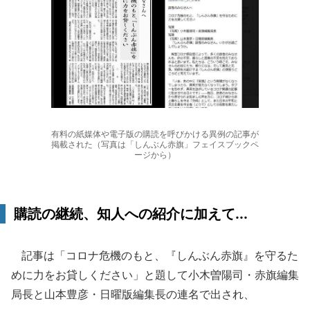
有料の紙媒体や電子版の購読を呼びかける異例の記事が
掲載された（写真は「しんぶん赤旗」フェイスブックペ
ージから）
購読の継続、知人への紹介に加えて...
記事は「コロナ危機のもと、『しんぶん赤旗』を守るた
めに力をお貸しください」と題して小木曽陽司・赤旗編集
局長と山本豊彦・日曜版編集長の連名で出され、