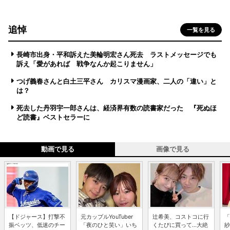
追悼
一覧を見る
長崎市出身・平和訴えた美輪明宏さん死去 ラストメッセージでも
訴え「愛があれば 戦争なんか起こりません」
つげ義春さんと白土三平さん カリスマ漫画家、二人の「違い」と
は？
死去した丹羽宇一郎さんは、経済界有数の読書家だった 『死ぬほ
ど読書』ベストセラーに
動画で見る
画像で見る
【ドジャース】打撃不
元カップルYouTuber
辻希美、コストコに行
「
振ベッツ、低迷のチー
「夜のひと笑い」いち
くたびに買って...大絶
紗