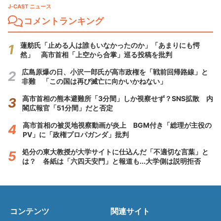
J-CAST ニュース
コメントランキング
蓮舫氏「止める人は誰もいなかったのか」「あまりにも愕
然」 高市首相「上空から合掌」巡る投稿を批判
広島原爆の日、小沢一郎氏が高市政権を「戦前回帰路線」と
非難 「この国は再び滅亡に向かいかねない」
高市首相の熊本避難所「3分間」しか視察せず？SNS拡散 内
閣広報官「51分間」だと否定
高市首相の被災地視察動画が炎上 BGM付き「総理が主役の
PV」に「政権プロパガンダ」批判
処分の東大教授が大学サイトに仕込んだ「不適切な言葉」と
は？ 各紙は「六四天安門」と報道も...大学側は説明拒否
コンテンツ
関連サイト