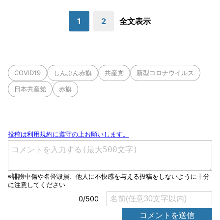
1
2
全文表示
COVID19
しんぶん赤旗
共産党
新型コロナウイルス
日本共産党
赤旗