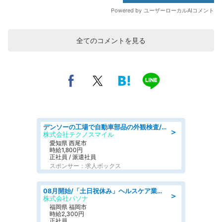
全てのコメントを見る
デンソーの工場で自動車部品の外観検査/denso aichi
＞
株式会社テクノスマイル
愛知県 西尾市
時給1,800円
正社員 / 派遣社員
スポンサー：求人ボックス
08月開始/「土日祝休み」ヘルスケア業界の産業保健師/高時給/未経験OK/要資格:保健師、正看護師
＞
株式会社パソナ
福岡県 福岡市
時給2,300円
正社員