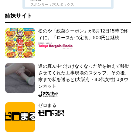
スポンサー：求人ボックス
姉妹サイト
松のや「総菜クーポン」が8月12日15時で終
了に。「ロースかつ定食」500円は継続
道の真ん中で歩けなくなった所を抱えて移動
させてくれた工事現場のスタッフ。その後、
家まで私を送ると(大阪府・40代女性)|Jタウ
ンネット
ゼロまる