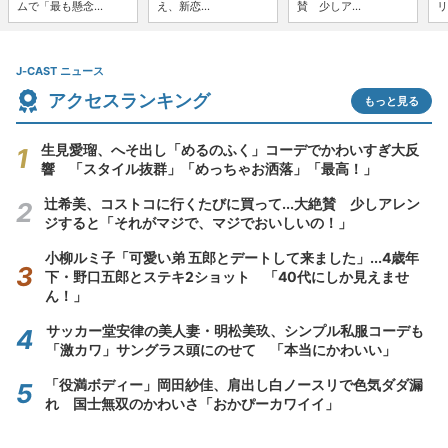
ムで「最も懸念...
え、新恋...
賛 少しア...
リ
J-CAST ニュース
アクセスランキング
もっと見る
生見愛瑠、へそ出し「めるのふく」コーデでかわいすぎ大反
響 「スタイル抜群」「めっちゃお洒落」「最高！」
辻希美、コストコに行くたびに買って...大絶賛 少しアレン
ジすると「それがマジで、マジでおいしいの！」
小柳ルミ子「可愛い弟 五郎とデートして来ました」...4歳年
下・野口五郎とステキ2ショット 「40代にしか見えませ
ん！」
サッカー堂安律の美人妻・明松美玖、シンプル私服コーデも
「激カワ」サングラス頭にのせて 「本当にかわいい」
「役満ボディー」岡田紗佳、肩出し白ノースリで色気ダダ漏
れ 国士無双のかわいさ「おかぴーカワイイ」