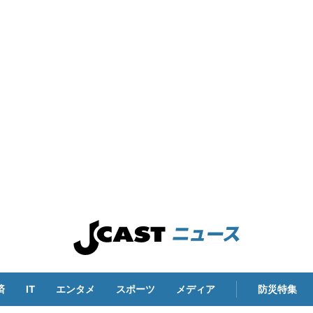
済
IT
エンタメ
スポーツ
メディア
防災特集