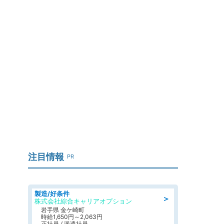
注目情報
PR
製造/好条件
＞
株式会社綜合キャリアオプション
岩手県 金ケ崎町
時給1,650円～2,063円
正社員 / 派遣社員