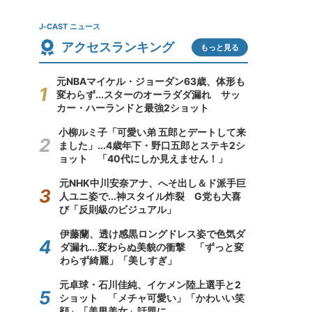
J-CAST ニュース
アクセスランキング
もっと見る
元NBAマイケル・ジョーダン63歳、体形も
変わらず...スターのオーラダダ漏れ サッ
カー・ハーランドと最強2ショット
小柳ルミ子「可愛い弟 五郎とデートして来
ました」...4歳年下・野口五郎とステキ2シ
ョット 「40代にしか見えません！」
元NHK中川安奈アナ、へそ出し＆ド派手巨
人ユニ姿で...神スタイル炸裂 G党も大喜
び「反則級のビジュアル」
伊藤蘭、透け感黒ロングドレス姿で色気ダ
ダ漏れ...変わらぬ美貌の衝撃 「ずっと変
わらず綺麗」「美しすぎ」
元卓球・石川佳純、イケメン陸上選手と2
ショット 「メチャ可愛い」「かわいい笑
顔」「美男美女」話題に