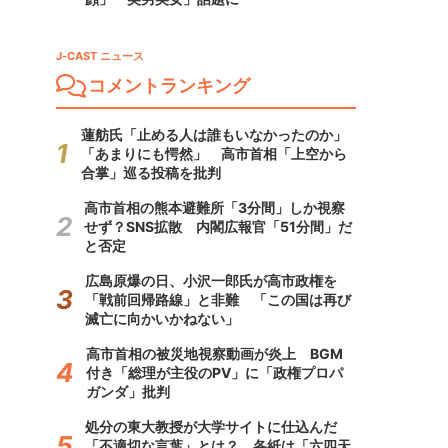
J-CAST ニュース
コメントランキング
蓮舫氏「止める人は誰もいなかったのか」
「あまりにも愕然」 高市首相「上空から
合掌」巡る投稿を批判
高市首相の熊本避難所「3分間」しか視察
せず？SNS拡散 内閣広報官「51分間」だ
と否定
広島原爆の日、小沢一郎氏が高市政権を
「戦前回帰路線」と非難 「この国は再び
滅亡に向かいかねない」
高市首相の被災地視察動画が炎上 BGM
付き「総理が主役のPV」に「政権プロパ
ガンダ」批判
処分の東大教授が大学サイトに仕込んだ
「不適切な言葉」とは？ 各紙は「六四天