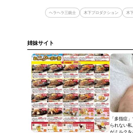
ヘラヘラ三銃士
木下プロダクション
木
姉妹サイト
「多指症」
られない私
がミルクをあ