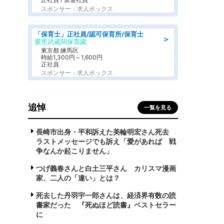
スポンサー：求人ボックス
「保育士」正社員/認可保育所/保育士
＞
愛里武蔵関保育園
東京都 練馬区
時給1,300円～1,600円
正社員
スポンサー：求人ボックス
追悼
一覧を見る
長崎市出身・平和訴えた美輪明宏さん死去
ラストメッセージでも訴え「愛があれば 戦
争なんか起こりません」
つげ義春さんと白土三平さん カリスマ漫画
家、二人の「違い」とは？
死去した丹羽宇一郎さんは、経済界有数の読
書家だった 『死ぬほど読書』ベストセラー
に