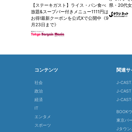
【ステーキガスト】ライス・パン食べ
県・20代女
放題&スープバー付きメニュー1111円は
お得!最新クーポンを公式Xで公開中《9
月23日まで》
コンテンツ
関連サ
社会
J-CAS
政治
J-CAS
経済
J-CA
IT
BOOK
エンタメ
東京バ
スポーツ
Jタウン