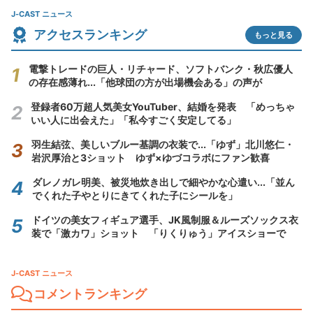
J-CAST ニュース
アクセスランキング
もっと見る
電撃トレードの巨人・リチャード、ソフトバンク・秋広優人
の存在感薄れ...「他球団の方が出場機会ある」の声が
登録者60万超人気美女YouTuber、結婚を発表 「めっちゃ
いい人に出会えた」「私今すごく安定してる」
羽生結弦、美しいブルー基調の衣装で...「ゆず」北川悠仁・
岩沢厚治と3ショット ゆず×ゆづコラボにファン歓喜
ダレノガレ明美、被災地炊き出しで細やかな心遣い...「並ん
でくれた子やとりにきてくれた子にシールを」
ドイツの美女フィギュア選手、JK風制服＆ルーズソックス衣
装で「激カワ」ショット 「りくりゅう」アイスショーで
J-CAST ニュース
コメントランキング