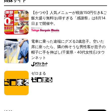
姉妹サイト
【かつや】人気メニューが税抜150円引き&ご
飯大盛り無料!お得すぎる「感謝祭」は8月14
日まで開催中。
電車に乗った途端にグズる2歳息子。空いた
席に座ったら、隣の怖そうな男性客が息子の
帽子に手を伸ばし(千葉県・40代女性)|Jタウ
ンネット
ゼロまる