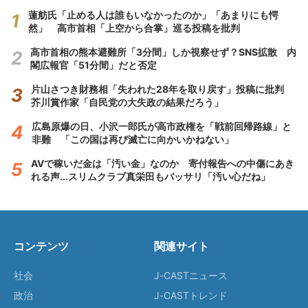
蓮舫氏「止める人は誰もいなかったのか」「あまりにも愕
然」 高市首相「上空から合掌」巡る投稿を批判
高市首相の熊本避難所「3分間」しか視察せず？SNS拡散 内
閣広報官「51分間」だと否定
片山さつき財務相「失われた28年を取り戻す」投稿に批判
芥川賞作家「自民党の大失政の結果だろう」
広島原爆の日、小沢一郎氏が高市政権を「戦前回帰路線」と
非難 「この国は再び滅亡に向かいかねない」
AVで稼いだ金は「汚い金」なのか 寄付報告への中傷にあき
れる声...スリムクラブ真栄田もバッサリ「汚い心だね」
コンテンツ
関連サイト
社会
J-CASTニュース
政治
J-CASTトレンド