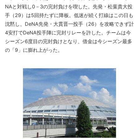
NAと対戦し0－3の完封負けを喫した。先発・松葉貴大投
手（29）は5回持たずに降板。低迷が続く打線はこの日も
沈黙し、DeNA先発・大貫晋一投手（26）を攻略できず計
4安打でDeNA投手陣に完封リレーを許した。チームは今
シーズン6度目の完封負けとなり、借金は今シーズン最多
の「9」に膨れ上がった。