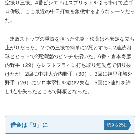
空振り三振。4番ビシエドはスプリットを引っ掛けて遊ゴ
ロ併殺。ここ最近の中日打線を象徴するようなシーンだっ
た。
連敗ストップの重責を担った先発・松葉は不安定な立ち
上がりだった。２つの三振で簡単に2死とするも2連続四
球とヒットで2死満塁のピンチを招いた。6番・倉本寿彦
内野手（29）をレフトフライに打ち取り無失点で切り抜
けたが、2回に中井大介内野手（30）、3回に神里和毅外
野手（26）にソロ本塁打を浴び2失点。5回に3連打を許
し1点を失ったところで降板となった。
借金は「9」に
続きを読む