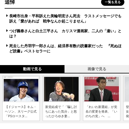
追悼
一覧を見る
長崎市出身・平和訴えた美輪明宏さん死去 ラストメッセージでも
訴え「愛があれば 戦争なんか起こりません」
つげ義春さんと白土三平さん カリスマ漫画家、二人の「違い」と
は？
死去した丹羽宇一郎さんは、経済界有数の読書家だった 『死ぬほ
ど読書』ベストセラーに
動画で見る
画像で見る
【ドジャース】キム・
新党結成で「「騙し討
「れいわ新選組」が党
登
ヘソン、大リーグ公式
ちにあった気分」と怒
名の変更を発表、「い
女
「PSロースタ...
ったひろゆき妻...
のちの党」へ ...
発