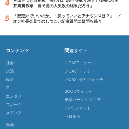
片山さつき財務相「失われた28年を取り戻す」投稿に批判
芥川賞作家「自民党の大失政の結果だろう」
「想定外でいいのか」「戻っていいとアナウンスは？」 イ
オン社長会見でのしつこい記者質問に疑問も続々
コンテンツ
関連サイト
社会
J-CASTニュース
政治
J-CASTトレンド
経済
J-CAST会社ウォッチ
IT
BOOKウォッチ
エンタメ
東京バーゲンマニア
スポーツ
Jタウンネット
メディア
ゼロまる
動画