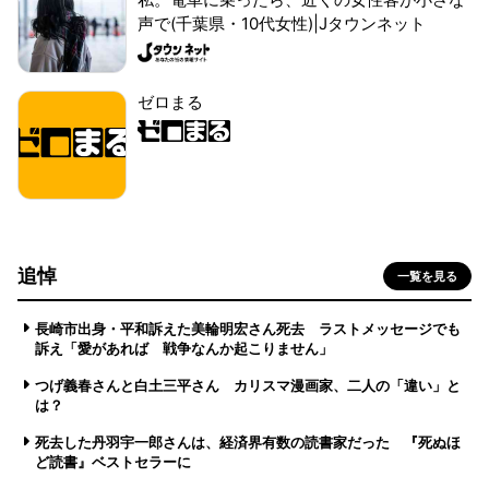
声で(千葉県・10代女性)|Jタウンネット
ゼロまる
追悼
一覧を見る
長崎市出身・平和訴えた美輪明宏さん死去 ラストメッセージでも
訴え「愛があれば 戦争なんか起こりません」
つげ義春さんと白土三平さん カリスマ漫画家、二人の「違い」と
は？
死去した丹羽宇一郎さんは、経済界有数の読書家だった 『死ぬほ
ど読書』ベストセラーに