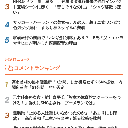
NHK朝ドラ「風、薫る」、色気ダダ漏れ俳優の強烈インパク
ト登場シーンに沸く 「苦しそうなのに」「シャツ姿艶っぽ
い」
サッカー・ハーランドの美女モデル恋人、超ミニ丈ワンピで
色気ダダ漏れ すらり神スタイルの美貌
家族旅行の機内で「パパだけ別席」あり？ 5児の父・エハラ
マサヒロが明かした座席配置の理由
J-CAST ニュース
コメントランキング
高市首相の熊本避難所「3分間」しか視察せず？SNS拡散 内
閣広報官「51分間」だと否定
元文科事務次官・前川喜平氏「熊本の体育館にクーラーをつ
けろ！」訴えにSNSあきれ「ブーメランでは」
蓮舫氏「止める人は誰もいなかったのか」「あまりにも愕
然」 高市首相「上空から合掌」巡る投稿を批判