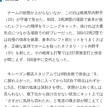
チームの状態が上がらないなか、この日は根尾昂内野手
（20）が守備で見せた。初回、2死満塁の場面で倉本が放
ったレフトへの飛球をランニングキャッチ。抜ければ大量
失点につながる場面での好プレーだった。3回の2死2塁で
は自慢の強肩を披露。倉本のレフト前ヒットをうまくさば
き、正確な返球でホームを狙ったネフタリ・ソト内野手
（31）を刺した。その根尾も打撃では2打席無安打と快音
が聞こえず、5回途中に交代となった。
今シーズン横浜スタジアムでは6戦全敗で借金は「9」
に膨れ上がった。8月に入ってから5試合で得点はわずか
に5点。打線の低迷は深刻さを増し、状態が上向く兆しは
見られない。最下位から抜け出せない状況にネット上では
「さすがに気持ち切れたわ」と竜党の嘆き節が聞こえてく