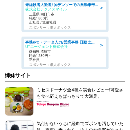
未経験者大歓迎! ㈱デンソーでの自動車部品の組立作業 denso aichi
＞
株式会社テクノスマイル
三重県 四日市市
時給1,800円
正社員 / 派遣社員
スポンサー：求人ボックス
事務/PC・データ入力/営業事務 日勤 土日休み 残業少なめ 車通勤OK 総合事務
＞
UTエージェント株式会社
愛知県 清須市
時給1,280円～
正社員
スポンサー：求人ボックス
姉妹サイト
ミセスドーナツ全4種を実食レビュー!可愛さ
も食べ応えもばっちりで大満足。
気付かないうちに経血でズボンを汚していた
私。電車に乗ったら、近くの女性客が小さな