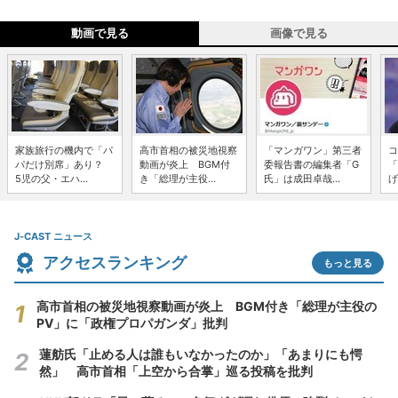
動画で見る
画像で見る
家族旅行の機内で「パ
高市首相の被災地視察
「マンガワン」第三者
コ
パだけ別席」あり？
動画が炎上 BGM付
委報告書の編集者「G
「
5児の父・エハ...
き「総理が主役...
氏」は成田卓哉...
げ
J-CAST ニュース
アクセスランキング
もっと見る
高市首相の被災地視察動画が炎上 BGM付き「総理が主役の
PV」に「政権プロパガンダ」批判
蓮舫氏「止める人は誰もいなかったのか」「あまりにも愕
然」 高市首相「上空から合掌」巡る投稿を批判