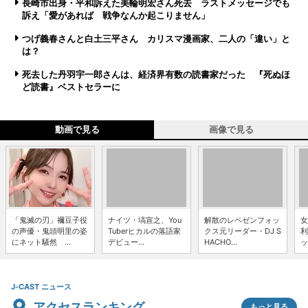
長崎市出身・平和訴えた美輪明宏さん死去 ラストメッセージでも
訴え「愛があれば 戦争なんか起こりません」
つげ義春さんと白土三平さん カリスマ漫画家、二人の「違い」と
は？
死去した丹羽宇一郎さんは、経済界有数の読書家だった 『死ぬほ
ど読書』ベストセラーに
動画で見る
画像で見る
「鬼滅の刃」禰豆子役
ナイツ・塙宣之、You
解散のレペゼンフォッ
女
の声優・鬼頭明里の姿
Tuberヒカルの落語家
クス元リーダー・DJ S
利
にネット騒然 ...
デビュー...
HACHO...
ッ
J-CAST ニュース
アクセスランキング
もっと見る