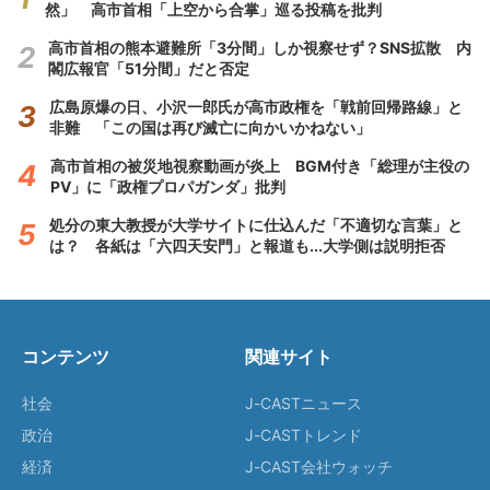
然」 高市首相「上空から合掌」巡る投稿を批判
高市首相の熊本避難所「3分間」しか視察せず？SNS拡散 内
閣広報官「51分間」だと否定
広島原爆の日、小沢一郎氏が高市政権を「戦前回帰路線」と
非難 「この国は再び滅亡に向かいかねない」
高市首相の被災地視察動画が炎上 BGM付き「総理が主役の
PV」に「政権プロパガンダ」批判
処分の東大教授が大学サイトに仕込んだ「不適切な言葉」と
は？ 各紙は「六四天安門」と報道も...大学側は説明拒否
コンテンツ
関連サイト
社会
J-CASTニュース
政治
J-CASTトレンド
経済
J-CAST会社ウォッチ