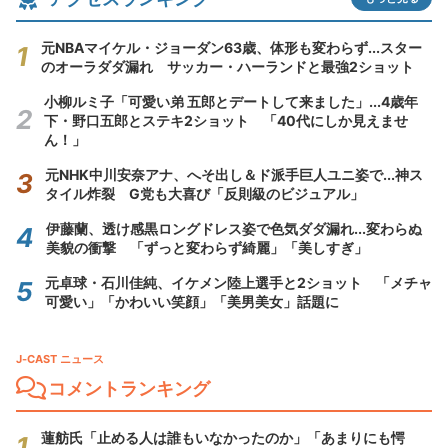
元NBAマイケル・ジョーダン63歳、体形も変わらず...スター
のオーラダダ漏れ サッカー・ハーランドと最強2ショット
小柳ルミ子「可愛い弟 五郎とデートして来ました」...4歳年
下・野口五郎とステキ2ショット 「40代にしか見えませ
ん！」
元NHK中川安奈アナ、へそ出し＆ド派手巨人ユニ姿で...神ス
タイル炸裂 G党も大喜び「反則級のビジュアル」
伊藤蘭、透け感黒ロングドレス姿で色気ダダ漏れ...変わらぬ
美貌の衝撃 「ずっと変わらず綺麗」「美しすぎ」
元卓球・石川佳純、イケメン陸上選手と2ショット 「メチャ
可愛い」「かわいい笑顔」「美男美女」話題に
J-CAST ニュース
コメントランキング
蓮舫氏「止める人は誰もいなかったのか」「あまりにも愕