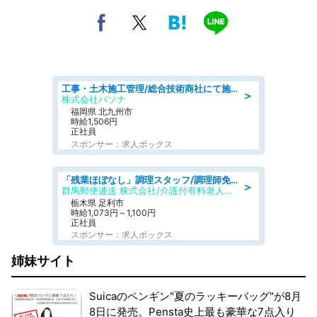
工事・土木施工管理/総合技術商社にて施工管理のお仕事/即日勤務可/車通勤可/工事・土木施工管理/生産・品質管理
＞
株式会社パソナ
福岡県 北九州市
時給1,506円
正社員
スポンサー：求人ボックス
「残業ほぼなし」調理スタッフ/調理師免許必須/正職員/日勤のみ/介護付き有料老人ホーム/社会保障完備
＞
群馬郵便逓送 株式会社/介護付有料老人ホーム ふる里
栃木県 足利市
時給1,073円～1,100円
正社員
スポンサー：求人ボックス
姉妹サイト
Suicaのペンギン"夏のラッキーバッグ"が8月
8日に発売。Pensta史上最も豪華な7点入り