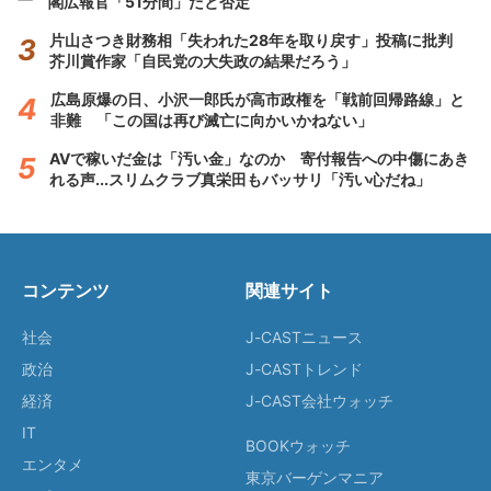
閣広報官「51分間」だと否定
片山さつき財務相「失われた28年を取り戻す」投稿に批判
芥川賞作家「自民党の大失政の結果だろう」
広島原爆の日、小沢一郎氏が高市政権を「戦前回帰路線」と
非難 「この国は再び滅亡に向かいかねない」
AVで稼いだ金は「汚い金」なのか 寄付報告への中傷にあき
れる声...スリムクラブ真栄田もバッサリ「汚い心だね」
コンテンツ
関連サイト
社会
J-CASTニュース
政治
J-CASTトレンド
経済
J-CAST会社ウォッチ
IT
BOOKウォッチ
エンタメ
東京バーゲンマニア