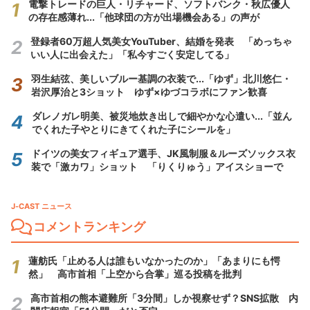
電撃トレードの巨人・リチャード、ソフトバンク・秋広優人
の存在感薄れ...「他球団の方が出場機会ある」の声が
登録者60万超人気美女YouTuber、結婚を発表 「めっちゃ
いい人に出会えた」「私今すごく安定してる」
羽生結弦、美しいブルー基調の衣装で...「ゆず」北川悠仁・
岩沢厚治と3ショット ゆず×ゆづコラボにファン歓喜
ダレノガレ明美、被災地炊き出しで細やかな心遣い...「並ん
でくれた子やとりにきてくれた子にシールを」
ドイツの美女フィギュア選手、JK風制服＆ルーズソックス衣
装で「激カワ」ショット 「りくりゅう」アイスショーで
J-CAST ニュース
コメントランキング
蓮舫氏「止める人は誰もいなかったのか」「あまりにも愕
然」 高市首相「上空から合掌」巡る投稿を批判
高市首相の熊本避難所「3分間」しか視察せず？SNS拡散 内