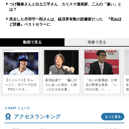
つげ義春さんと白土三平さん カリスマ漫画家、二人の「違い」と
は？
死去した丹羽宇一郎さんは、経済界有数の読書家だった 『死ぬほ
ど読書』ベストセラーに
動画で見る
画像で見る
【ドジャース】キム・
新党結成で「「騙し討
「れいわ新選組」が党
登
ヘソン、大リーグ公式
ちにあった気分」と怒
名の変更を発表、「い
女
「PSロースタ...
ったひろゆき妻...
のちの党」へ ...
発
J-CAST ニュース
アクセスランキング
もっと見る